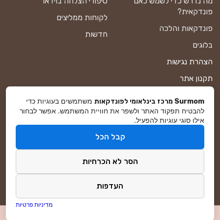
מה נדרש כדי לשמש כאם
סיפורי הצלחה בוידאו
פונדקאית?
לקוחות ממליצים
פונדקאות והלכה
חדשות
בלוגים
הצהרת נגישות
תקנון אתר
מדיניות פרטיות
משתמשים בעוגיות כדי
Surmom מרכז בינלאומי לפונדקאות
להבטיח תפקוד האתר ולשפר את חוויית המשתמש. אפשר לבחור
מפת אתר
אילו סוגי עוגיות להפעיל.
קבל הכל
© סורמום All Rights Reserved 2026
הסר לא הכרחיות
פיתוח ושיווק באינטרנט
DreamZone
העדפות
מדיניות פרטיות
לפגישת ייעוץ ללא עלות