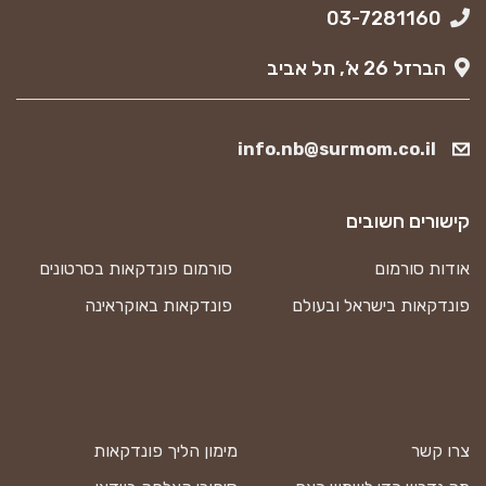
03-7281160
הברזל 26 א’, תל אביב
info.nb@surmom.co.il
קישורים חשובים
אודות סורמום
סורמום פונדקאות בסרטונים
פונדקאות בישראל ובעולם
פונדקאות באוקראינה
צרו קשר
מימון הליך פונדקאות