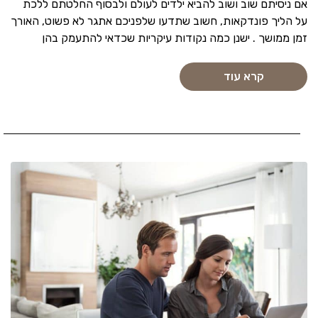
אם ניסיתם שוב ושוב להביא ילדים לעולם ולבסוף החלטתם ללכת
על הליך פונדקאות, חשוב שתדעו שלפניכם אתגר לא פשוט, האורך
זמן ממושך . ישנן כמה נקודות עיקריות שכדאי להתעמק בהן
קרא עוד