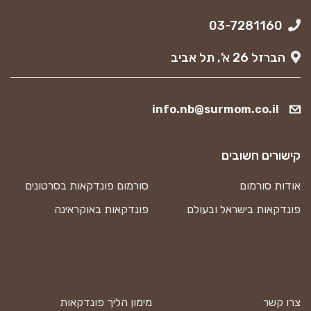
03-7281160
הברזל 26 א’, תל אביב
info.nb@surmom.co.il
קישורים חשובים
אודות סורמום
סורמום פונדקאות בסרטונים
פונדקאות בישראל ובעולם
פונדקאות באוקראינה
צרו קשר
מימון הליך פונדקאות