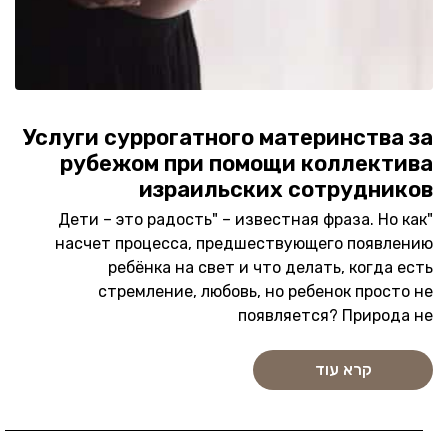
Услуги суррогатного материнства за
рубежом при помощи коллектива
израильских сотрудников
"Дети – это радость" – известная фраза. Но как
насчет процесса, предшествующего появлению
ребёнка на свет и что делать, когда есть
стремление, любовь, но ребенок просто не
появляется? Природа не
קרא עוד