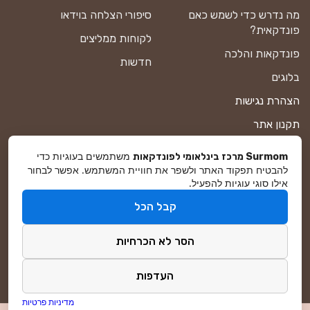
מה נדרש כדי לשמש כאם
סיפורי הצלחה בוידאו
פונדקאית?
לקוחות ממליצים
פונדקאות והלכה
חדשות
בלוגים
הצהרת נגישות
תקנון אתר
מדיניות פרטיות
משתמשים בעוגיות כדי
Surmom מרכז בינלאומי לפונדקאות
להבטיח תפקוד האתר ולשפר את חוויית המשתמש. אפשר לבחור
מפת אתר
אילו סוגי עוגיות להפעיל.
קבל הכל
© סורמום All Rights Reserved 2026
הסר לא הכרחיות
פיתוח ושיווק באינטרנט
DreamZone
העדפות
מדיניות פרטיות