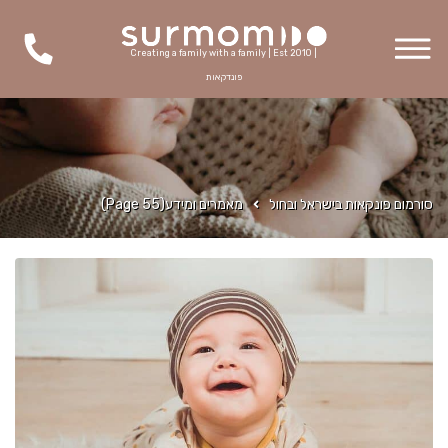
Creating a family with a family | Est 2010 |
פונדקאות
סורמום פונקאות בישראל ובחול
מאמרים ומידע
(Page 55)