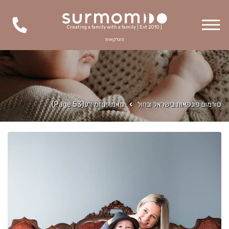
Creating a family with a family | Est 2010 |
פונדקאות
סורמום פונקאות בישראל ובחול
מאמרים ומידע
(Page 53)