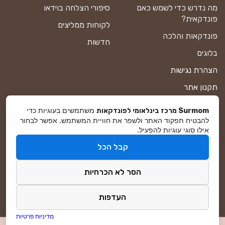
מה נדרש כדי לשמש כאם
סיפורי הצלחה בוידאו
פונדקאית?
לקוחות ממליצים
פונדקאות והלכה
חדשות
בלוגים
הצהרת נגישות
תקנון אתר
מדיניות פרטיות
משתמשים בעוגיות כדי
Surmom מרכז בינלאומי לפונדקאות
להבטיח תפקוד האתר ולשפר את חוויית המשתמש. אפשר לבחור
מפת אתר
אילו סוגי עוגיות להפעיל.
קבל הכל
© סורמום All Rights Reserved 2026
הסר לא הכרחיות
פיתוח ושיווק באינטרנט
DreamZone
העדפות
מדיניות פרטיות