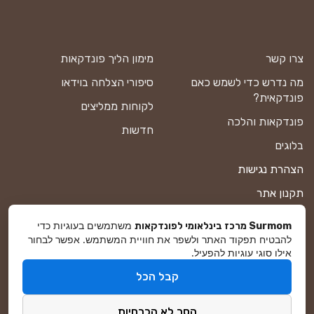
צרו קשר
מימון הליך פונדקאות
מה נדרש כדי לשמש כאם
סיפורי הצלחה בוידאו
פונדקאית?
לקוחות ממליצים
פונדקאות והלכה
חדשות
בלוגים
הצהרת נגישות
תקנון אתר
מדיניות פרטיות
משתמשים בעוגיות כדי
Surmom מרכז בינלאומי לפונדקאות
להבטיח תפקוד האתר ולשפר את חוויית המשתמש. אפשר לבחור
מפת אתר
אילו סוגי עוגיות להפעיל.
קבל הכל
© סורמום All Rights Reserved 2026
הסר לא הכרחיות