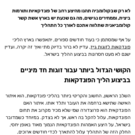
לא רק שבקולומביה תהנו מהיצע רחב של פונדקאיות ותורמות
ביצית, וממחירים נגישים, מה גם שכעת יש בארץ אשת קשר
קולומביאנית שתלווה אתכם לאורך כל התהליך
על אף שמסתמן כי בעוד חודשים ספורים, יתאפשרו בארץ הליכי
פונדקאות לזוגות גייז
, עדיין לא ברור בדיוק מתי ואיך זה יקרה, ועדיין
ישנם לא מעט חסרונות בביצוע ההליך בישראל.
הקושי הגדול ביותר עבור זוגות חד מיניים
בביצוע הליך הפונדקאות
השלב הראשון, החשוב והקריטי ביותר בהליכי פונדקאות, הוא איתור
האישה שתישא ברחמה את העובר ותלד אותו. איתור האם
הפונדקאית הוא פרוצדורה שמי שלא מכיר מקרוב את תחום
הפונדקאות, עלול להקל בה ראש, אך לא בצדק. במיוחד כשמדובר
בישראל, על היצע האמהות הפונדקאיות הנמוך מאוד באופן יחסי,
החלק הזה של התהליך עלול להתארך לכדי חודשים ארוכים,