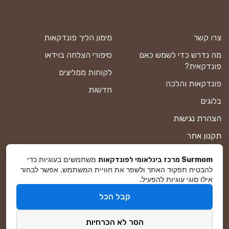
צרו קשר
מימון הליך פונדקאות
מה נדרש כדי לשמש כאם
סיפורי הצלחה בוידאו
פונדקאית?
לקוחות ממליצים
פונדקאות והלכה
חדשות
בלוגים
הצהרת נגישות
תקנון אתר
מדיניות פרטיות
משתמשים בעוגיות כדי
Surmom מרכז בינלאומי לפונדקאות
להבטיח תפקוד האתר ולשפר את חוויית המשתמש. אפשר לבחור
מפת אתר
אילו סוגי עוגיות להפעיל.
קבל הכל
© סורמום All Rights Reserved 2026
הסר לא הכרחיות