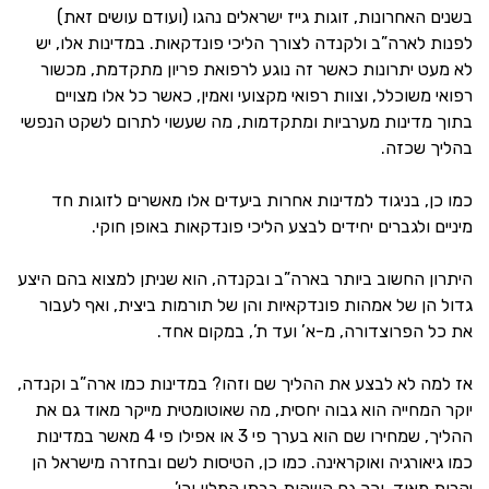
בשנים האחרונות, זוגות גייז ישראלים נהגו (ועודם עושים זאת)
לפנות לארה”ב ולקנדה לצורך הליכי פונדקאות. במדינות אלו, יש
לא מעט יתרונות כאשר זה נוגע לרפואת פריון מתקדמת, מכשור
רפואי משוכלל, וצוות רפואי מקצועי ואמין, כאשר כל אלו מצויים
בתוך מדינות מערביות ומתקדמות, מה שעשוי לתרום לשקט הנפשי
בהליך שכזה.
כמו כן, בניגוד למדינות אחרות ביעדים אלו מאשרים לזוגות חד
מיניים ולגברים יחידים לבצע הליכי פונדקאות באופן חוקי.
היתרון החשוב ביותר בארה”ב ובקנדה, הוא שניתן למצוא בהם היצע
גדול הן של אמהות פונדקאיות והן של תורמות ביצית, ואף לעבור
את כל הפרוצדורה, מ-א’ ועד ת’, במקום אחד.
אז למה לא לבצע את ההליך שם וזהו? במדינות כמו ארה”ב וקנדה,
יוקר המחייה הוא גבוה יחסית, מה שאוטומטית מייקר מאוד גם את
ההליך, שמחירו שם הוא בערך פי 3 או אפילו פי 4 מאשר במדינות
כמו גיאורגיה ואוקראינה. כמו כן, הטיסות לשם ובחזרה מישראל הן
יקרות מאוד, וכך גם השהות בבתי המלון וכו’.