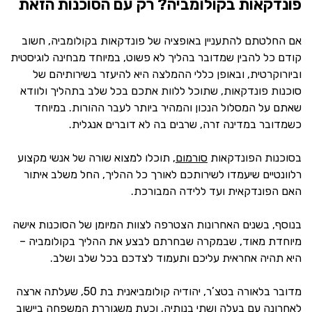
פונדקאות בקולומביה? רק עם הסוכנות הזאת
אם החלטתם להתעניין באופציה של פונדקאות בקולומביה, חשוב
קודם כל להבין שמדובר בהליך לא פשוט, במיוחד מבחינה לוגיסטית
וביורוקרטית, ובאופן כללי ההמלצה היא להיעזר בשירותיהם של
סוכנות פונדקאות, שתוכל ללוות אתכם בכל שלב בתהליך ולוודא
שאתם על המסלול הנכון והמהיר ביותר לעבר ההורות. במיוחד
כשמדובר במדינה זרה, שרבים בה לא דוברים אנגלית.
בסוכנות הפונדקאות
סורמום
, תוכלו למצוא שורה של אנשי מקצוע
רלוונטיים שיעמדו לשירותכם לאורך כל ההליך, החל משלב איתור
האם הפונדקאית ועד ללידה המבורכת.
בנוסף, בשנים האחרונות הצטרפה לצוות המיומן של הסוכנות אישה
מיוחדת מאוד, שבמקרה שבחרתם לבצע את ההליך בקולומביה –
היא תהיה אחראית עליכם ותעמוד לצדכם בכל שלב ושלב.
מדובר בלאורה בטצ’ר, יהודיה קולומביאנית בת 50, שעלתה ארצה
לאחרונה עם בעלה ושתי בנותיה, וכעת משגוררת המשפחה ביישוב