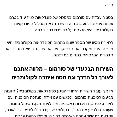
חריש.
בטצ’ר עבדה עם סורמום במסלול של פונדקאות לגייז עוד בטרם
עלתה ארצה, ולמעשה, היא זו שבנתה את מסלול הפונדקאות
בקולומביה, והיא מנצחת על כל פרט בו ביד רמה.
ללאורה ניסיון של מספר שנים בתחום הפונדקאות בקולומביה והיא
מכירה היטב ומקרוב את הבירוקרטיה, את שירותי רפואת הפריון ואת
הדמויות המרכזיות בתחום במדינתה.
השירות הבלעדי של סורמום – מלווה אתכם
לאורך כל הדרך וגם טסה איתכם לקולומביה
אז איך עובד השירות הייחודי הנוגע לפונדקאות בקולומביה? הזוגות
מגיעים לסוכנות סורמום, ונפגשים עם אידה, מנהלת הסוכנות ועם
לאורה, לפגישת היכרות ראשונית. מיד לאחר מכן, הטיפול בזוגות
שעומדים לבצע את ההליך בקולומביה, עובר כולו לידיים של לאורה,
שיודעת לתקשר עמכם באנגלית רהוטה, ואפילו במעט עברית.