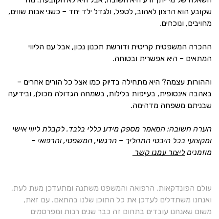
שקובע הוא הרצון לאהוב, לטפל, ולגדל ילד יחד – כשני אבות שווים,
מחויבים, ונוכחים.
ההכרה המשפטית קריטית ודורשת תכנון נכון, אבל עם הליווי
המתאים – היא אפשרית ובטוחה.
וההורות עצמה? היא מתחילה בדיוק כמו אצל כל הורים אחרים –
באהבה אינסופית, בעייפות בלילות, בשמחה הגדולה מכולן, ובידיעה
שבניתם משפחה מדהימה.
הערה חשובה: המאמר מספק מידע כללי בלבד. לקבלת ליווי אישי
ומקצועי בכל היבטי התהליך – הרגשי, המשפטי, והרפואי –
מוזמנים
ליצור עמנו קשר
עולם הפונדקאות, הרפואה והמשפט משתנה ומתעדכן מעת לעת,
ואנחנו משתדלים לעדכן את כל התוכן שלנו בהתאם. עם זאת,
משום שאנחנו עובדים בתחום זה כבר שנים רבות ומפרסמים