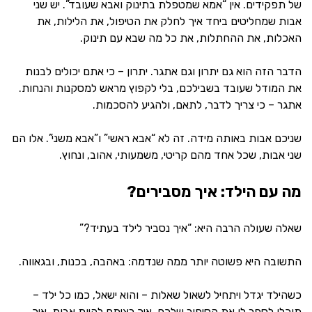
של תפקידים. אין “אמא שמטפלת בתינוק ואבא שעובד”. יש שני
אבות שמחליטים ביחד איך לחלק את הטיפול, את הלילות, את
האכלות, את ההחתלות, את כל מה שבא עם תינוק.
הדבר הזה הוא גם יתרון וגם אתגר. יתרון – כי אתם יכולים לבנות
את המודל שעובד בשבילכם, בלי לקפוץ מראש למסקנות והנחות.
אתגר – כי צריך לדבר, לתאם, ולהגיע להסכמות.
שניכם אבות באותה מידה. זה לא “אבא ראשי” ו”אבא משני”. אלו הם
שני אבות, שכל אחד מהם קריטי, משמעותי, אהוב, ונחוץ.
מה עם הילד: איך מסבירים?
שאלה שעולה הרבה היא: “איך נסביר לילד בעתיד?”
התשובה היא פשוטה יותר ממה שנדמה: באהבה, בכנות, ובגאווה.
כשהילד יגדל ויתחיל לשאול שאלות – והוא ישאל, כמו כל ילד –
תוכלו לספר לו את הסיפור שלכם. איך רציתם להיות אבות. איך