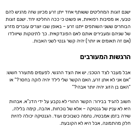
ישנם זוגות המחליטים ששותף אחד ייתן זרע מכיוון שזה מרגיש להם
טבעי, או מסיבות רפואיות, או פשוט כי ככה החליטו יחד. ישנם זוגות
הבוחרים ששני השותפים ייתנו זרע – באופן שבו יוצרים עוברים מזרע
של שניהם ומעבירים אותם לאם הפונדקאית. כך לתינוקות שייוולדו
(אם זה תאומים או יותר) יהיה קשר גנטי לשני האבות.
הרגשות המעורבים
אבל מעבר לצד הטכני, יש את הצד הרגשי. לפעמים מתעורר חשש:
“אם אני לא אתן זרע, האם הקשר שלי לילד יהיה לוקה בחסר?” או
“האם בן הזוג יהיה יותר אבהי?”
חשוב להגיד בבירור: הקשר ההורי לא נקבע על ידי הדנ”א. אבהות
היא לא עניין של גנטיקה – אלא של נוכחות, אהבה, קימה בלילה,
שירה בזמן אמבטיה, נחמה כשבוכים ועוד. הגנטיקה יכולה להיות
חלק מהתמונה, אבל היא לא הקובעת.