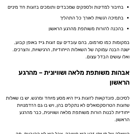
בחיבור למדינות ולספקים שמכבדים ותומכים בזוגות חד מיניים
בתמיכה רגשית לאורך כל התהליך
בהכנה להורות משותפת מהרגע הראשון
במקומות כמו סורמום, בהם עובדים עם זוגות גייז באופן קבוע,
ישנה הבנה עמוקה של השאלות הייחודיות, הרגישויות, והצרכים.
ואלו עושים הבדל עצום.
אבהות משותפת מלאה ושוויונית – מהרגע
הראשון
לסיכום, פונדקאות לזוגות גייז היא מסע מיוחד ומרגש. יש בו שאלות
שזוגות הטרוסקסואלים לא נתקלים בהן, ויש בו גם הזדמנויות
ייחודיות לבנות הורות משותפת מלאה ושוויונית, כבר מהרגע
הראשון.
השאלה של מי ייתן זרע היא חשובה, אבל היא לא הקובעת. מה