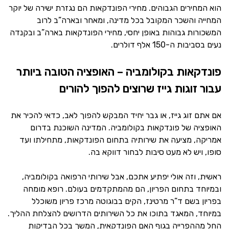
הוא המחירים הגבוהים. מחירי הפונדקאות הם נגזרת ישירה של יוקר
המחייה והשכר המקובל בכל מדינה, ומאחר ובארה”ב לרוב
המשכורות גבוהות באופן יחסי, מחירי הפונדקאות בארה”ב ובקנדה
נעים בסביבות ה-150 אלף דולרים.
פונדקאות בקולומביה – האופציה הטובה ביותר
עבור זוגות גייז שרוצים להפוך להורים
אם אתם זוג גייז, או גבר יחיד המבקש להפוך לאב, כדאי להכיר את
האופציה של פונדקאות בקולומביה. המדינה השוכנת בדרום
אמריקה, מציעה את שירותיה בתחום הפונדקאות, מתחילתו ועד
סופו, ויש לא מעט סיבות לבחור דווקא בה.
ראשית, וזה אולי יפתיע אתכם, אבל שירותי הרפואה בקולומביה,
ובמיוחד בתחום הפריון, הם מהמתקדמים בעולם. רופא מומחה
בפריון בשם ד”ר מרטינז, הקים בבוגוטה מרכז פריון משוכלל
במיוחד, המאגד בתוכו את כל השירותים הדרושים להצלחת ההליך.
החל מההפרייה בגוף האם הפונדקאית, המשך בכל הבדיקות