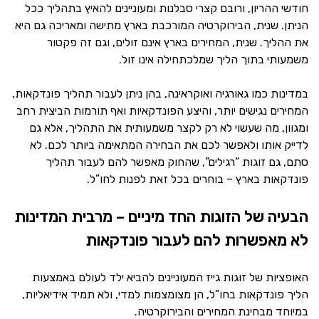
חודשי ההריון, ורובם קצרי סבלנות ומעוניינים להאיץ בתהליך ככל
הניתן. שנית, הבירוקרטיה המורכבת בארץ מתישה ומאריכה גם היא
את ההליך. שנית, המחירים בארץ אינם זולים, וגם זה פקטור
משמעותי בתוך הליך שמלכתחילה אינו זול.
במדינות כמו גאורגיה ואוקראינה, בהן ניתן לעבור תהליך פונדקאות,
המחירים נגישים יותר, והיצע הפונדקאיות ואף תורמות הביצית רחב
ומגוון, מה שעשוי לא רק לקצר משמעותית את התהליך, אלא גם
לדייק אותו ולאפשר לכם את הבחירה המתאימה ביותר לכם. לא
סתם, גם זוגות “רגילים”, שהחוק מאפשר להם לעבור תהליך
פונדקאות בארץ – בוחרים בכל זאת לפנות לחו”ל.
הבעיה של הזוגות החד מיניים – מרבית המדינות
לא מאפשרות להם לעבור פונדקאות
האופציות של זוגות גייז המעוניינים להביא ילד לעולם באמצעות
הליך פונדקאות בחו”ל, הן מצומצמות למדי, ולא תמיד אידיאליות,
במיוחד מבחינת המחירים והבירוקרטיה.