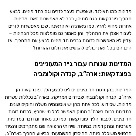
מדינות כמו תאילנד, שאפשרו בעבר לזרים וגם לחד מיניים, לבצע
תהליך פונדקאות בגבולותיהן, כבר לא מאפשרות זאת. מדינות
אחרות מחוץ לארץ, כמו גיאורגיה ואוקראינה, שכן מאפשרות לזרים
לעבור אצלן את התהליך, והן כאמור גם מומלצות מכל הבחינות –
עדיין לא מאפשרות לזוגות גברים חד מיניים לבצע את התהליך. אז
היכן הם בכל זאת יכולים להגשים את חלום ההורות?
המדינות שנותרו עבור גייז המעוניינים
בפונדקאות: ארה”ב, קנדה וקולומביה
המדינות בהן זוגות חד מיניים יכולים לבצע הליך פונדקאות הן
ארה”ב, קנדה וקולומביה שבדרום אמריקה. בארה”ב נכללות עשרות
מדינות, שכידוע, לכל אחת מהן יש אוטונומיה משלה וחוקים שונים.
במדינות רבות בארה”ב החוק מאפשר לכל מי שחפץ, לרבות זוגות
חד מיניים, לעבור הליך פונדקאות. כמו כן, מאחר ומדובר במדיניות
מערביות ומתקדמות במיוחד, שירותי הרפואה שם מתקדמים והציוד
הרפואי משוכלל ביותר. החיסרון המשמעותי בביצוע ההליך בארה”ב,