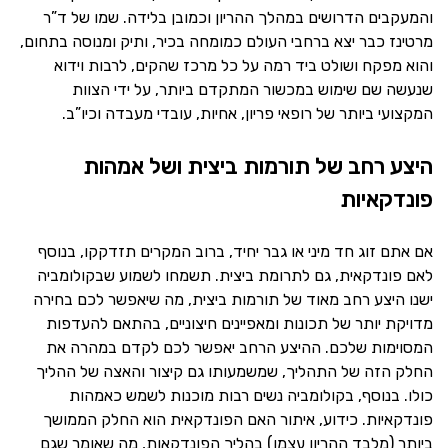
והמעקבים הדרושים במהלך ההריון וכמובן בלידה. שמו של ד”ר
מרטינז כבר יצא ברחבי העולם כמומחה בכיר, ותיק ומנוסה בתחום,
והוא מפקח ושולט ביד רמה על כל מרכז שהקים, לרבות וידוא
שנעשה שם שימוש במכשור המתקדם ביותר, על ידי הצוות
המקצועי ביותר של רופאי פריון, אחיות, עובדי מעבדה וכיו”ב.
היצע רחב של תורמות ביצית ושל אמהות
פונדקאיות
אם אתם זוג חד מיני או גבר יחיד, ברוב המקרים תזדקקו, בנוסף
לאם פונדקאית, גם לתרומת ביצית. תשמחו לשמוע שבקולומביה
ישנו היצע רחב מאוד של תורמות ביצית, מה שיאפשר לכם בחירה
מדויקת יותר של תכונות ומאפיינים חיצוניים, בהתאם להעדפות
המסוימות שלכם. ההיצע הרחב יאפשר לכם לקדם במהרה את
החלק הזה של התהליך, שמשמעותו גם קיצור והאצה של ההליך
כולו. בנוסף, בקולומביה נשים רבות מוכנות לשמש כאמהות
פונדקאיות. כידוע, איתור האם הפונדקאית הוא החלק הממושך
ביותר (מלבד ההריון עצמו) בהליך הפונדקאות, מה שאומר שגם