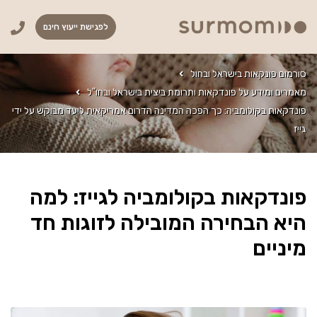
לפגישת ייעוץ חינם
סורמום פונקאות בישראל ובחול
מאמרים ומידע על פונדקאות ותרומת ביצית בישראל ובחו"ל
פונדקאות בקולומביה: כך הפכה המדינה הדרום אמריקאית ליעד מבוקש על ידי
גייז
פונדקאות בקולומביה לגייז: למה
היא הבחירה המובילה לזוגות חד
מיניים