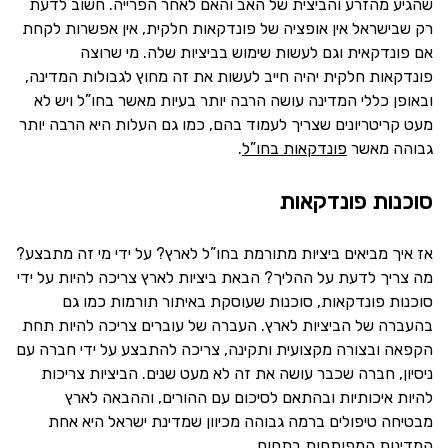
שהגיע מהזרע והביצית של האב והאם לאחר הפרייה. חשוב לדעת
רק שבישראל אין אופציה של פונדקאות חלקית, אין אפשרות לקחת
אם פונדקאית וגם לעשות שימוש בביציות שלה. מי שרוצה
פונדקאות חלקית יהיה חייב לעשות את זה מחוץ לגבולות המדינה,
ובאופן כללי המדינה עושה הרבה יותר בעיות מאשר בחו”ל ויש לא
מעט קריטריונים שצריך לעמוד בהם, כמו גם העלות היא הרבה יותר
גבוהה מאשר
פונדקאות בחו”ל
.
סוכנות פונדקאות
אז איך מביאים ביציות מתורמת בחו”ל לארץ? על ידי מי זה מתבצע?
מה צריך לדעת על ההליך? הבאת ביציות לארץ צריכה להיות על ידי
סוכנות פונדקאות, סוכנות שעוסקת באיתור תורמות כמו גם
בהעברה של הביציות לארץ. העברה של עוברים צריכה להיות תחת
הקפאה ובצורה מקצועית ותקינה, צריכה להתבצע על ידי חברה עם
ניסיון, חברה שכבר עושה את זה לא מעט שנים. הביציות צריכות
להיות איכותיות ובהתאם לסיכום עם ההורים, וההבאה לארץ
מבטיחה טיפולים ברמה גבוהה מכיוון שמדינת ישראל היא אחת
המדינות המפותחות בתחום.