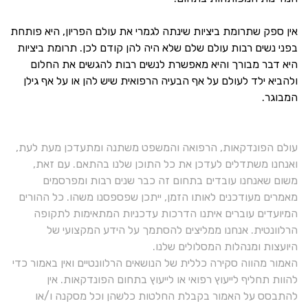
אין ספק שתרומת ביציות שינתה לגמרי את עולם הפריון, היא פותחת
בפני נשים רבות עולם שלם שלא היה להן קודם לכן. תרומת ביציות
היא דבר מבורך והיא מאפשרת לנשים רבות להגשים את החלום
ולהביא ילד לעולם על אף הבעיה הרפואית שיש להן או על אף גילן
המבוגר.
עולם הפונדקאות, הרפואה והמשפט משתנה ומתעדכן מעת לעת,
ואנחנו משתדלים לעדכן את כל התוכן שלנו בהתאם. עם זאת,
משום שאנחנו עובדים בתחום זה כבר שנים רבות ומפרסמים
מאמרים מעודכנים לאותו הזמן, ייתכן שפספסנו משהו. כל ההורים
המיועדים עוברים איתנו הדרכות עדכניות המתאימות לתקופה
הרלוונטית. אנחנו ממליצים להסתמך על הידע המקצועי של
היועצות ומנהלות המסלולים שלנו.
האמור מהווה סקירה כללית של הנושאים הרלוונטיים ואין באמור כדי
להוות תחליף לייעוץ רפואי או לייעוץ בתחום הפונדקאות. אין
להתבסס על האמור בקבלת החלטות כלשהן וכל מסקנה ו/או