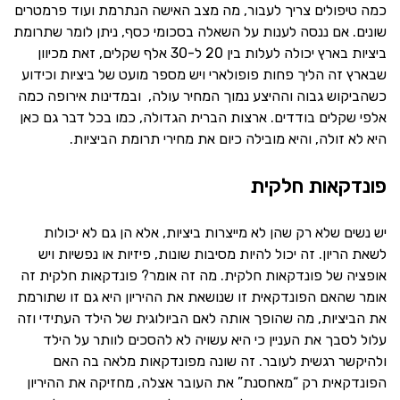
כמה טיפולים צריך לעבור, מה מצב האישה הנתרמת ועוד פרמטרים
שונים. אם ננסה לענות על השאלה בסכומי כסף, ניתן לומר שתרומת
ביציות בארץ יכולה לעלות בין 20 ל-30 אלף שקלים, זאת מכיוון
שבארץ זה הליך פחות פופולארי ויש מספר מועט של ביציות וכידוע
כשהביקוש גבוה וההיצע נמוך המחיר עולה, ובמדינות אירופה כמה
אלפי שקלים בודדים. ארצות הברית הגדולה, כמו בכל דבר גם כאן
היא לא זולה, והיא מובילה כיום את מחירי תרומת הביציות.
פונדקאות חלקית
יש נשים שלא רק שהן לא מייצרות ביציות, אלא הן גם לא יכולות
לשאת הריון. זה יכול להיות מסיבות שונות, פיזיות או נפשיות ויש
אופציה של פונדקאות חלקית. מה זה אומר? פונדקאות חלקית זה
אומר שהאם הפונדקאית זו שנושאת את ההיריון היא גם זו שתורמת
את הביציות, מה שהופך אותה לאם הביולוגית של הילד העתידי וזה
עלול לסבך את העניין כי היא עשויה לא להסכים לוותר על הילד
ולהיקשר רגשית לעובר. זה שונה מפונדקאות מלאה בה האם
הפונדקאית רק “מאחסנת” את העובר אצלה, מחזיקה את ההיריון