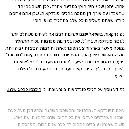
אחת, ייתכן שלא יהיה חוקי במדינה אחרת. לכן חשוב במיוחד
שתעבדו עם עורך דין מנוסה בהליכי פונדקאות, שכן אתם צריכים
לוודא שאתם משלימים כל שלב בתהליך באופן חוקי.
לפונדקאות בישראל ישנם יתרונות רבים אך לעיתים משתלם יותר
לעבור פונדקאות בחו”ל, שכן במדינות מסוימות עלות התהליך
נמוכה מאשר בארץ והיצע הפונדקאיות ותורמות הביציות גבוה יותר,
מה שמאפשר ביצוע הליך מהיר יותר. סוכנות הפונדקאות “סורמום”
פועלת במגוון מדינות ומציעה להורים המיועדים ליווי מלא וצמוד
לאורך כל תהליך הפונדקאות ועד הסדרת מעמדו של היילוד
בארץ.
למידע נוסף על הליכי פונדקאות בארץ ובחו”ל,
היכנסו לבלוג שלנו.
עולם הפונדקאות, הרפואה והמשפט משתנה ומתעדכן מעת לעת,
ואנחנו משתדלים לעדכן את כל התוכן שלנו בהתאם. עם זאת,
משום שאנחנו עובדים בתחום זה כבר שנים רבות ומפרסמים