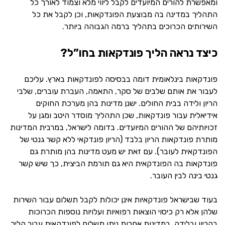
ומאפשרת להורים המיועדים לקבל ליווי מלא וצמוד לאורך כל
התהליך במדינה בה מבוצעת הפונדקאות, וכן לקבל את כל
השירותים הכרוכים בתהליך ברמה הגבוהה ביותר.
כיצד נראה הליך פונדקאות בחו”ל?
פונדקאות בינלאומית דומה בבסיסה לפונדקאות בארץ. עליכם
לעבור את אותם שלבים של סקר, התאמה, העברת עוברים, שלבי
הריון ולידה בבית החולים. ישנן מדינות בהן מערכת החוקים
אידיאלית עבור פונדקאות, שכן התהליך מוסדר היטב ומגן על
זכויותיהם של ההורים המיועדים. בדומה לישראל, במרבית המדינות
מותרת פונדקאות הריון בלבד (הריון פונדקאי ללא קשר גנטי של
הפונדקאית לעובר). עם זאת יש מעט מדינות בהן מותרת גם
פונדקאות בה הפונדקאית היא גם תורמת הביצית, כך שיש קשר
גנטי בינה לבין העובר.
בעוד שבישראל פונדקאיות אינן יכולות לקבל תשלום עבור השירות
שלהן אלא רק כיסוי הוצאות רפואיות ועלויות נוספות הכרוכות
בהריון ובלידה, במדינות אחרות ניתן תשלום לפונדקאית עבור הליך