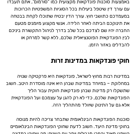
באמצעות סוכנות פונדקאות מקצועית כמו “סורמום”, אתם תעבדו
עם עורך דין שיטפל ביעילות בכל הסוגיות המשפטיות הכרוכות
במעמדכם כתושבי חוץ. עורך הדין יבטיח שתוכלו לקחת בבטחה
את תינוקכם הביתה לאחר הלידה. אנשי מקצוע מיומנים מטעם
החברה יהיו שם לצדכם בכל שלב בדרך לניהול התקשורת ביניכם
לבין הפונדקאית הפוטנציאלית שלכם, ללא קשר למרחק או
להבדלים באזור הזמן.
חוקי פונדקאות במדינות זרות
במדינות רבות מחוץ לישראל, פונדקאות היא פרקטיקה שנויה
במחלוקת – במיוחד במדינות שבהן היא אינה מוסדרת היטב. חשוב
שתשקלו רק מדינות שבהן פונדקאות חוקית עבור הליך
הפונדקאות שלכם, כדי לא רק להגן על עצמכם ועל הפונדקאית
אלא גם על התינוק שיוולד מהתהליך הזה.
סוכנות הפונדקאות הבינלאומית שתבחר צריכה להיות מנוסה
בחוקי מדינת היעד. חשוב לדעת שחוקי הפונדקאות הבינלאומיים
השתנו מאוד והפכו מגבילים יותר עם השנים; מה שחוקי במדינה