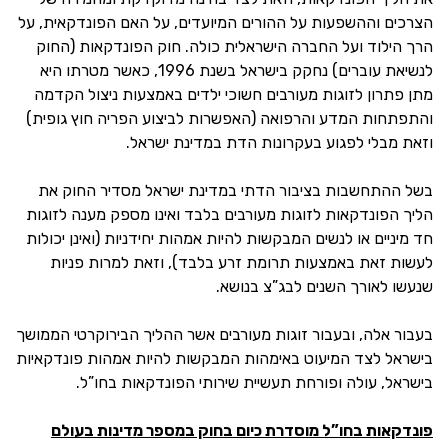
הצרכים וההשפעות על ההורים המיועדים, על האם הפונדקאית, על
הרך הילוד ועל החברה הישראלית כולה. חוק הפונדקאות (החוק
לנשיאת עוברים) נחקק בישראל בשנת 1996, כאשר מטרתו היא
מתן פתרון לזוגות מעורבים חשוכי ילדים באמצעות ניצול הקדמה
והתפתחות המדע והרפואה (האפשרות לביצוע הפריה חוץ גופית)
וזאת מבלי לפגוע בעקרונות הדת במדינת ישראל.
בשל ההתחשבות בציבור הדתי במדינת ישראל מסדיר החוק את
הליך הפונדקאות לזוגות מעורבים בלבד ואינו מספק מענה לזוגות
חד מיניים או לנשים המבקשות להיות אמהות יחידניות (ואינן יכולות
לעשות זאת באמצעות תרומת זרע בלבד), וזאת למרות פניות
שנעשו לאורך השנים לבג”צ בנושא.
בעבור אלה, ובעבור זוגות מעורבים אשר ההליך הבירוקרטי הממושך
בישראל לצד המיעוט באימהות המבקשות להיות אמהות פונדקאיות
בישראל, עולה ופורחת תעשיית שירותי הפונדקאות בחו”ל.
פונדקאות בחו”ל מוסדרת כיום בחוק במספר מדינות בעולם