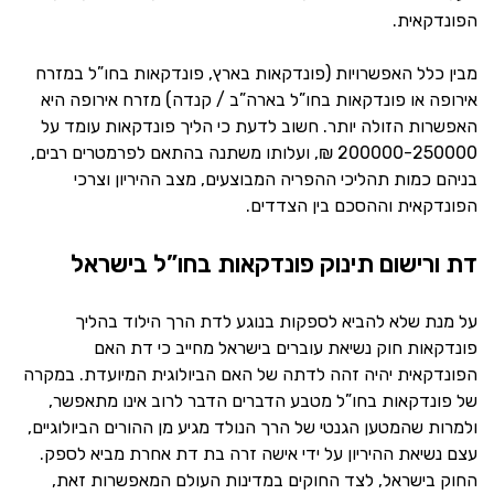
הפונדקאית.
מבין כלל האפשרויות (פונדקאות בארץ, פונדקאות בחו”ל במזרח
אירופה או פונדקאות בחו”ל בארה”ב / קנדה) מזרח אירופה היא
האפשרות הזולה יותר. חשוב לדעת כי הליך פונדקאות עומד על
200000-250000 ₪, ועלותו משתנה בהתאם לפרמטרים רבים,
בניהם כמות תהליכי ההפריה המבוצעים, מצב ההיריון וצרכי
הפונדקאית וההסכם בין הצדדים.
דת ורישום תינוק פונדקאות בחו”ל בישראל
על מנת שלא להביא לספקות בנוגע לדת הרך הילוד בהליך
פונדקאות חוק נשיאת עוברים בישראל מחייב כי דת האם
הפונדקאית יהיה זהה לדתה של האם הביולוגית המיועדת. במקרה
של פונדקאות בחו”ל מטבע הדברים הדבר לרוב אינו מתאפשר,
ולמרות שהמטען הגנטי של הרך הנולד מגיע מן ההורים הביולוגיים,
עצם נשיאת ההיריון על ידי אישה זרה בת דת אחרת מביא לספק.
החוק בישראל, לצד החוקים במדינות העולם המאפשרות זאת,