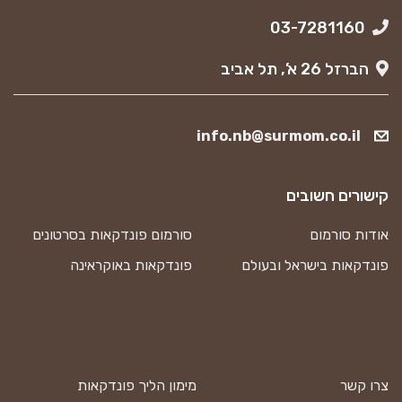
03-7281160
הברזל 26 א’, תל אביב
info.nb@surmom.co.il
קישורים חשובים
אודות סורמום
סורמום פונדקאות בסרטונים
פונדקאות בישראל ובעולם
פונדקאות באוקראינה
צרו קשר
מימון הליך פונדקאות