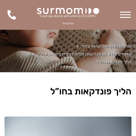
Creating a family with a family | Est 2010 |
פונדקאות
סורמום פונקאות בישראל ובחול
מאמרים ומידע על פונדקאות ותרומת ביצית בישראל ובחו"ל
הליך פונדקאות בחו”ל
הליך פונדקאות בחו”ל