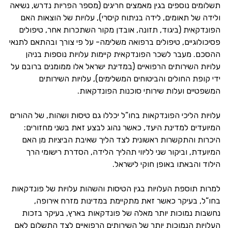
תשלומים נוספים בגין מאמצים חריגים (מספר הפריות נדרש, נשיאה
ולידה של תאומים, לידה בניתוח קיסרי), עלויות של הוצאות האם
הפונדקאית (ביגוד, תזונה, אובדן מקור השתכרות אחר, טיפולים
פסיכולוגיים, טיפולים ברפואה משלימה- על פי צורך ובהתאם לתנאי
ההסכם. מעבר לשכר הפונדקאית קיימות עלויות נוספות בניהן
עלויות השירותים הרפואיים (במדינת ישראל אלו ממומנים ברובם על
ידי קופת החולים והביטוחים המשלימים), עלויות השירותים
המשפטיים ועלות שירותי סוכנות הפונדקאות.
עלויות הליכי הפונדקאות בחו”ל יכללו גם טיסות ושהות, של ההורים
המיועדים למדינת היעד, כאשר נהוג לבצע זאת בשני מחזורים:
היכרות והתקשרות ראשונית לצד הליך שאיבת הביציות מן האם
המיועדת, וביקור שני לליווי תהליך הלידה, הסדרת רישומי הרך
הילוד והבאתו באופן חוקי לישראל.
למרות תוספת העלויות בגין הטיסות והשהות עלויות של פונדקאות
בחו”ל, בעיקר כאשר זאת מתקיימת במדינות מזרח אירופה,
נחשבות נמוכות יותר מאלה של פונדקאות בארץ, בעיקר בזכות
העלויות הנמוכות יותר של השירותים הרפואיים לצד התשלום לאם