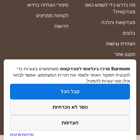
מה נדרש כדי לשמש כאם
סיפורי הצלחה בוידאו
פונדקאית?
לקוחות ממליצים
פונדקאות והלכה
חדשות
בלוגים
הצהרת נגישות
תקנון אתר
מדיניות פרטיות
משתמשים בעוגיות כדי
Surmom מרכז בינלאומי לפונדקאות
להבטיח תפקוד האתר ולשפר את חוויית המשתמש. אפשר לבחור
מפת אתר
אילו סוגי עוגיות להפעיל.
קבל הכל
© סורמום All Rights Reserved 2026
הסר לא הכרחיות
פיתוח ושיווק באינטרנט
DreamZone
העדפות
מדיניות פרטיות