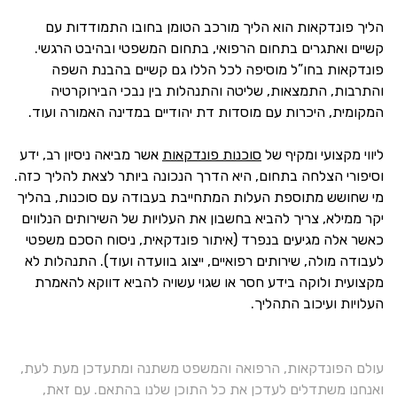
הליך פונדקאות הוא הליך מורכב הטומן בחובו התמודדות עם
קשיים ואתגרים בתחום הרפואי, בתחום המשפטי ובהיבט הרגשי.
פונדקאות בחו”ל מוסיפה לכל הללו גם קשיים בהבנת השפה
והתרבות, התמצאות, שליטה והתנהלות בין נבכי הבירוקרטיה
המקומית, היכרות עם מוסדות דת יהודיים במדינה האמורה ועוד.
ליווי מקצועי ומקיף של
סוכנות פונדקאות
אשר מביאה ניסיון רב, ידע
וסיפורי הצלחה בתחום, היא הדרך הנכונה ביותר לצאת להליך כזה.
מי שחושש מתוספת העלות המתחייבת בעבודה עם סוכנות, בהליך
יקר ממילא, צריך להביא בחשבון את העלויות של השירותים הנלווים
כאשר אלה מגיעים בנפרד (איתור פונדקאית, ניסוח הסכם משפטי
לעבודה מולה, שירותים רפואיים, ייצוג בוועדה ועוד). התנהלות לא
מקצועית ולוקה בידע חסר או שגוי עשויה להביא דווקא להאמרת
העלויות ועיכוב התהליך.
עולם הפונדקאות, הרפואה והמשפט משתנה ומתעדכן מעת לעת,
ואנחנו משתדלים לעדכן את כל התוכן שלנו בהתאם. עם זאת,