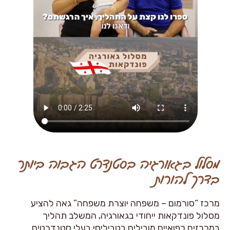
מסלול בגאורגיה בסטנדרט הגבוה ביותר
בדרך להורות
מרכז “סורמום – משפחה יוצרת משפחה” גאה להציע
מסלול פונדקאות ייחודי בגאורגיה, המשלב תהליך
במרכזים רפואיים מובילים בטביליסי בעלי סטנדרטים