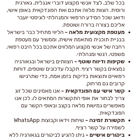
בכל שלב, לצד אנשי מקצוע דוברי אנגלית, גאורגית
ורוסית. הצוות מלווה אתכם ואת הפונדקאית באופן אישי,
ודואג שכל המידע הרפואי והמנהלתי לוגיסטי יועבר
אליכם בצורה ברורה ושוטפת.
מעטפת מקצועית מלאה -
הליווי מתחיל כבר בישראל
בבניית תוכנית מותאמת אישית, וממשיך עם מעטפת
רחבה של אנשי מקצוע המלווים אתכם בכל היבט רפואי,
משפטי, רגשי ומנהלתי.
שקיפות ודיווח שוטף -
הצוותים בישראל ובגאורגיה
נמצאים בקשר רציף. תקבלו עדכונים שוטפים, דוחות
רפואיים ותוצאות בדיקות בזמן אמת, כדי שתרגישו
קרובים גם מרחוק.
קשר אישי עם הפונדקאית -
אנו מאמינים שכל זוג
צריך לבחור את אופי התקשרות המתאים לו, לכן אנו
מאפשרים גמישות מלאה בקצב ובאופי הקשר עם
הפונדקאית.
תקשורת זמינה -
שיחות וידאו וקבוצות WhatsApp
לשמירה על קשר רציף.
ביקורים אישיים -
ניתן להגיע לביקורים בגאורגיה ללא