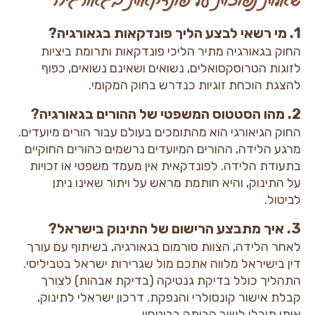
1. מי רשאי לבצע הליך פונדקאות בגאורגיה?
החוק בגאורגיה מתיר הליכי פונדקאות ותרומת ביציות
לזוגות הטרוסקסואלים, נשואים ושאינם נשואים, כפוף
להצגת הוכחת זוגיות כנדרש בחוק המקומי.
2. מהו הסטטוס המשפטי של ההורים בגאורגיה?
החוק הגיאורגי הוא מהתומכים בעולם עבור הורים מיועדים.
מרגע הלידה, ההורים המיועדים נרשמים כהורים החוקיים
בתעודת הלידה. לפונדקאית אין מעמד משפטי או זכויות
על התינוק, והיא חותמת מראש על ויתור שאינו ניתן
לביטול.
3. איך מתבצע הרישום של התינוק בישראל?
לאחר הלידה, הצוות סורמום בגאורגיה, בשיתוף עם עורך
דין בישיראל מלווה אתכם מול שגרירות ישראל בטביליסי.
התהליך כולל בדיקת גנטיקה (בדיקת אבהות) לצורך
קבלת אישור קונסולרי והנפקת. דרכון ישראלי לתינוק,
איתו תוכלו לשוב הביתה בביטחון.