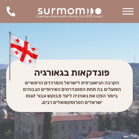
פ
ו
נ
ד
ק
א
ו
ת
|
0
1
0
2
t
s
E
|
y
l
i
m
a
f
a
h
t
i
w
y
l
i
m
a
f
a
g
n
i
t
a
e
r
C
פונדקאות בגאורגיה
הקרבה הגיאוגרפית לישראל והמרכזים הרפואיים
הפועלים בה תחת הסטנדרטים האירופיים הגבוהים
ביותר הפכו את גאורגיה ליעד מבוקש עבור זוגות
ישראלים הטרוסקסואלים רבים.