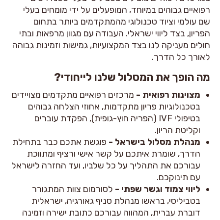
רפואיים גבוהים במיוחד, המופעלים על ידי מומחים בעלי
שם עולמי וציוד טכנולוגי מהמתקדמים ביותר בתחום
הפריון, בצד ליווי ישראלי. העבודה עם מגוון מרפאות ובתי
חולים מעניקה לנו בצד המקצועיות, גמישות וזמינות גבוהה
לאורך כל הדרך.
מה הופך את המסלול שלנו לייחודי?
מצוינות רפואית -
מרכזים רפואיים מתקדמים מצויידים
בטכנולוגיות פריון מתקדמות, אחוזי הצלחה גבוהים
בטיפולי IVF (הפריה חוץ-גופית), הפקדת עוברים
וקליטת הריון.
מנהלת מסלול בישראל -
פוגשת אתכם כבר בתחילת
הדרך, שומרת איתכם על קשר אישי ורציף ומתווכת
עבורכם את התהליך על כל שלביו, ועד החזרה לישראל
עם תינוקכם.
ליווי צמוד וגשר שפתי -
לסורמום צוות המתגורר
בטביליסי, בראשו מנהלת סניף גאורגיה, ישראלית
דוברת עברית, המהווה עבורכם כתובת ישירה וזמינה