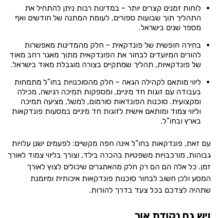
לוחות זמנים קצרים יותר – במדינות רבות ניתן להתחיל את
התהליך תוך שבועות ספורים, לעומת המתנה של חודשים ואף
מספר שנים בישראל.
בחירה חופשית של פונדקאית – חלק מהמדינות מאפשרות
להורים המיועדים לבחור את הפונדקאית מתוך מאגר רחב מאוד
של פונדקאיות, תהליך שמתקיים בצורה מוגבלת מאוד בישראל.
ליווי מותאם לקהילה הגאה – חלק מהסוכנויות בחו”ל מתמחות
בעבודה עם זוגות חד מיניים, ומספקות תמיכה רגישה, מכילה
ומקצועית. סוכנות הפונדאות סורמום, למשל, מציעה תמיכה
וליווי צמוד ומותאם אישית לזוגות חד מיניים במסעות פונדקאות
בארץ ובחו”ל.
עם זאת, פונדקאות בחו”ל אינה חפה מקשיים: לפעמים ישנן עלויות
גבוהות, מורכבויות משפטיות בהכרה בילד, וצורך בליווי צמוד לאורך
זמן. כל אלה הם הם רק חלק מהאתגרים שיכולים לצוץ לאורך
המסע ולכן חשוב לבחור סוכנות פונדקאות איכותית ומיומנת
שתהיה לצדכם בכל צעד בדרך להורות.
ויש גם נקודת אור