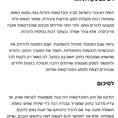
השיח הציבורי בישראל סביב פונדקאות והורות גאה נמצא בשיאו.
עמותות רבות פועלות למען מודעות ציבורית, שיפור תנאים וליווי
מקצועי להורים גאים. יותר ויותר אזרחים מבינים שפונדקאות איננה
פריבילגיה, אלא צורך אמיתי, ובעיקר זכות בסיסית להורות.
נראה שגם הממסד מתחיל להשתנות. ישנם ניסיונות להרחיב את
ההכשרות הרגשיות והטיפוליות, לשפר את המערך החוקי, ולוודא
שהשוויון שמובטח בחוק ייושם גם בפועל. לנו נשאר רק לקוות לכך
ולהמשיך לספק מעטפת שירותים רחבה ותמיכה בזוגות ויחידים
שבוחרים לצאת למסע הפונדקאות שלהם.
לסיכום
התיקון של חוק הפונדקאות היה צעד משמעותי לקראת שוויון, אך
עדיין מדובר בחוק שמצריך עבודה רבה כדי שיהיה שוויוני באמת.
השאלה איננה עוד אם להכיר בזכותם של זוגות גאים להקים
משפחה, אלא איך לאפשר להם לעשות זאת בתנאים הוגנים, שווים,