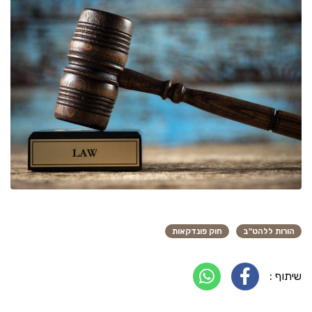
הורות ללהט"ב
חוק פונדקאות
שיתוף :