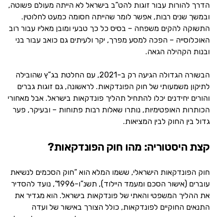
הדרך להורות עבור זוגות להט”ב בישראל לא הייתה מעולם פשוטה,
ובמשך שנים רבות, אפשר לומר שהייתה חסומה כמעט לחלוטין.
התשוקה להקים משפחה – בסיס כל כך טבעי ומובן מאליו עבור רוב
האוכלוסייה – הפכה למסע מפרך, יקר ולעיתים גם כואב עבור בני
ובנות הקהילה הגאה.
הבשורה הגדולה הגיעה רק ב-2021, עם החלטת בג”ץ שהובילה
לתיקון משמעותי של חוק הפונדקאות. לראשונה, גם זוגות גברים
והורים יחידנים יכלו להתחיל תהליך פונדקאות בישראל. אבל מאחורי
הכותרות האופטימיות, נותרו שאלות רבות פתוחות – ובעיקר, פער
גדול בין החוק לבין המציאות.
קצת היסטוריה: מהו חוק הפונדקאות?
חוק הפונדקאות הישראלי, ששמו המלא הוא “חוק הסכמים לנשיאת
עוברים (אישור הסכם ומעמד היילוד), תשנ”ו-1996”, נועד להסדיר
את ההליך המשפטי והאתי של פונדקאות בישראל. הוא מגדיר את
התנאים החוקיים לפונדקאות, כולל הצורך באישור של ועדה