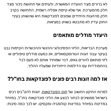
לא ברורים מצד הוועדה המאשרת, ולעיתים אף תחושת ניכור מצד
חלק מהמערכת. אף שלא קיימת אפליה רשמית, התחושה בקרב
חלק מהזוגות והיחידים שפונים לפונדקאות היא שהשוויון בעיניי
החוק עדיין לא מתבטא בשוויון במציאות.
היעדר מודלים מותאמים
מערכת הבריאות, הליווי הפסיכולוגי והרגשי וההכשרות הקיימות נבנו
בעיקר עבור זוגות הטרוסקסואליים. אין כמעט מודלים טיפוליים או
ליווי מותאם להורים גאים, דבר שמותיר אותם לא פעם לבד
בהתמודדות עם הדילמות הייחודיות שמעלה ההליך.
אז למה זוגות רבים פונים לפונדקאות בחו”ל?
למרות התיקון החשוב של
חוק הפונדקאות
, זוגות להט”בים רבים
בישראל ממשיכים לבחור לבצע את הליכי פונדקאות בחו”ל, במיוחד
במדינות במיוחד במדינות קולומביה ומקסיקו. יש לכך כמה סיבות: