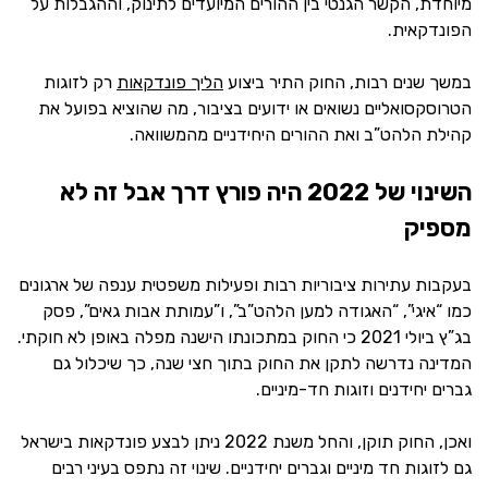
מיוחדת, הקשר הגנטי בין ההורים המיועדים לתינוק, וההגבלות על
הפונדקאית.
במשך שנים רבות, החוק התיר ביצוע
הליך פונדקאות
רק לזוגות
הטרוסקסואליים נשואים או ידועים בציבור, מה שהוציא בפועל את
קהילת הלהט”ב ואת ההורים היחידניים מהמשוואה.
השינוי של 2022 היה פורץ דרך אבל זה לא
מספיק
בעקבות עתירות ציבוריות רבות ופעילות משפטית ענפה של ארגונים
כמו “איגי”, “האגודה למען הלהט”ב”, ו”עמותת אבות גאים”, פסק
בג”ץ ביולי 2021 כי החוק במתכונתו הישנה מפלה באופן לא חוקתי.
המדינה נדרשה לתקן את החוק בתוך חצי שנה, כך שיכלול גם
גברים יחידנים וזוגות חד-מיניים.
ואכן, החוק תוקן, והחל משנת 2022 ניתן לבצע פונדקאות בישראל
גם לזוגות חד מיניים וגברים יחידניים. שינוי זה נתפס בעיני רבים