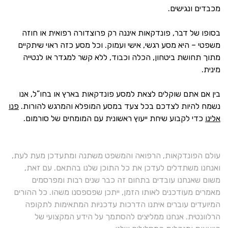
מכבדים ונגישים.
בסופו של דבר, פונדקאות איננה רק פרוצדורה רפואית או חוזה
משפטי – היא מסע רגשי, אישי ועמוק. וכל מסע כזה ראוי שיתקיים
מתוך תחושת ביטחון, הכלה וכבוד, ללא קשר למגדר או לנטייה
מינית.
בין אם אתם שוקלים לצאת למסע פונדקאות בארץ או בחו”ל, אנו
נשמח להיות לצדכם בכל צעד במסע המופלא והמרגש להורות.
פנו
אלינו
כדי לקבוע שיחת ייעוץ ראשונית עם המומחים של סורמום.
עולם הפונדקאות, הרפואה והמשפט משתנה ומתעדכן מעת לעת,
ואנחנו משתדלים לעדכן את כל התוכן שלנו בהתאם. עם זאת,
משום שאנחנו עובדים בתחום זה כבר שנים רבות ומפרסמים
מאמרים מעודכנים לאותו הזמן, ייתכן שפספסנו משהו. כל ההורים
המיועדים עוברים איתנו הדרכות עדכניות המתאימות לתקופה
הרלוונטית. אנחנו ממליצים להסתמך על הידע המקצועי של