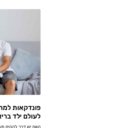
פונדקאות למתמ
לעולם ילד ברי
האם יש דרך להקים מש