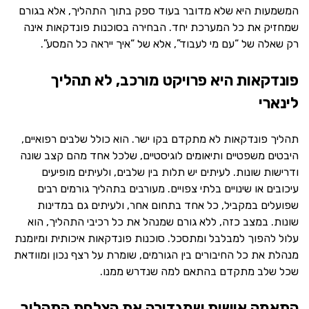
המשמעות היא שלא מדובר בעוד ספק בתוך התהליך, אלא בגורם
שמחזיק את כל המערכת יחד. הבחירה בסוכנות פונדקאות אינה
רק שאלה של “עם מי לעבוד”, אלא של “איך ייראה כל המסע”.
פונדקאות היא פרויקט מורכב, לא תהליך
לינארי
תהליך פונדקאות לא מתקדם בקו ישר. הוא כולל שלבים רפואיים,
היבטים משפטיים ותיאומים לוגיסטיים, שלכל אחד מהם קצב שונה
ודרישות שונות. לעיתים יש תלות בין שלבים, ולעיתים מופיעים
עיכובים או שינויים בלתי צפויים. מעורבים בתהליך גורמים רבים
שפועלים במקביל, כל אחד בתחום אחר, ולעיתים גם במדינות
שונות. במצב כזה, ללא גורם שמנהל את כל רכיבי התהליך, הוא
עלול להפוך למבלבל ומתסכל. סוכנות פונדקאות איכותית ומיומנת
מנהלת את כל החיבורים בין הגורמים, שומרת על רצף נכון ומוודאת
שכל שלב מתקדם בהתאם למה שנדרש ממנו.
התאמה אישית שמגדירה את הצלחת התהליך