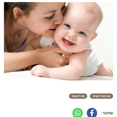
אם פונדקאית
פונדקאות
שיתוף :