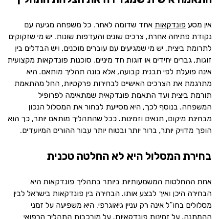
אין מסע
פונדקאות
אחד שדומה לאחר. כל משפחה מגיעה עם
נקודת פתיחה אחרת, צרכים שונים והעדפות שונות. יש מי שזקוקים
לתרומת ביצית, יש מי שמגיעים עם עוברים מוכנים, ויש הבדלים בין
זוגות, גברים יחידים או זוגות חד מיניים. סוכנות פונדקאות מקצועית
אינה פועלת לפי תבנית קבועה, אלא בונה תהליך מותאם. היא
מתרגמת את הצרכים האישיים לבחירות פרקטיות, החל מהתאמת
תורמת ביצית ועד התאמת פונדקאית שמתאימה לפרופיל
המשפחה. בנוסף לכך, היא מסייעת לבחור את המסלול הנכון
מבחינת מיקום, תנאים וזמינות. ככל שהתהליך מותאם יותר, כך הוא
הופך מדויק יותר, ברור יותר ובטוח יותר עבור ההורים המיועדים.
בחירת המסלול היא לא החלטה טכנית
אחת ההחלטות המשמעותיות ביותר בתהליך פונדקאות היא
הבחירה היכן ואיך לבצע אותו. הבחירה בין פונדקאות בישראל לבין
מסלולים בחו”ל אינה רק עניין גיאוגרפי. היא משפיעה על זמני
ההמתנה, על זמינות פונדקאיות, על מורכבות התהליך הרפואי