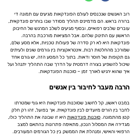
רוב האנשים שנכנסים לעולם הפונדקאות מגיעים עם תמונה די
ברורה בראש. הם מדמיינים תהליך מסודר שבו בוחרים פונדקאית,
עוברים שלבים רפואיים, ובסוף מגיעים לשלב המרגש של החיבוק
הראשון עם התינוק שלהם. אבל המציאות מורכבת בהרבה.
פונדקאות היא לא רק סדרה של פעולות טכניות, אלא מסע שלם,
שמורכב מהחלטות רבות, אינטראקציות בין גורמים שונים ולעיתים
גם תקופות של חוסר ודאות. בתוך כל המסע הזה, יש גורם אחד
שיכול להשפיע בצורה דרמטית על הדרך שבה התהליך יתנהל ועל
איך שהוא ירגיש לאורך זמן – סוכנות הפונדקאות.
הרבה מעבר לחיבור בין אנשים
במבט ראשון, קל לחשוב שסוכנות פונדקאות היא גוף שמטרתו
לחבר בין הורים מיועדים לבין פונדקאית. אך בפועל, זהו רק חלק
קטן מהתמונה.
סוכנות פונדקאות
היא זו שבונה את התהליך כולו,
מגדירה את המסלול הנכון, מתאימה פתרונות בהתאם למצב
הרפואי והאישי, ומנהלת את הממשק בין כל הגורמים המעורבים.