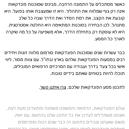
כאשר מסתכלים על התמונה הרחבה, מבינים שסוכנות פונדקאות
אינה רק גוף שמלווה את התהליך. היא זו שמעצבת אותו בפועל. היא
קובעת את הקצב, את רמת הסדר ואת הדרך שבה כל שלב
מתנהל. לכן הבחירה בסוכנות המתאימה היא החלטה אסטרטגית.
היא לא עוסקת רק בתחילת הדרך, אלא משפיעה על כל מה שיקרה
לאורך כל המסע.
כבר עשרות שנים שסוכנות הפונדקאות סורמום מלווה זוגות ויחידים
רבים במסעות הפונדקאות שלהם בארץ ובחו”ל. עם צוות מסור, ליווי
אישי בכל צעד בדרך ועבודה עם המרכזים הרפואיים המובילים,
תוכלו להיות בטוחים שאתם בידיים טובות.
לתכנון מסע הפונדקאות שלכם,
צרו איתנו קשר
.
עולם הפונדקאות, הרפואה והמשפט משתנה ומתעדכן מעת לעת,
ואנחנו משתדלים לעדכן את כל התוכן שלנו בהתאם. עם זאת,
משום שאנחנו עובדים בתחום זה כבר שנים רבות ומפרסמים
מאמרים מעודכנים לאותו הזמן, ייתכן שפספסנו משהו. כל ההורים