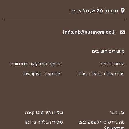
הברזל 26 א’, תל אביב
info.nb@surmom.co.il
קישורים חשובים
אודות סורמום
סורמום פונדקאות בסרטונים
פונדקאות בישראל ובעולם
פונדקאות באוקראינה
צרו קשר
מימון הליך פונדקאות
מה נדרש כדי לשמש כאם
סיפורי הצלחה בוידאו
פונדקאית?