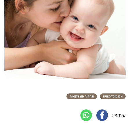
אם פונדקאית
תהליך פונדקאות
שיתוף :