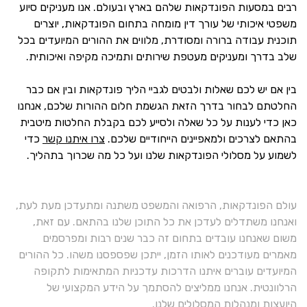
רבים במסעות הפונדקאות שלהם בארץ ובעולם. אנו מעניקים סיוע
משפטי איכותי של עורך דין מומחה בתחום הפונדקאות, יוצרים
תוכנית עבודה ברורה ומסודרת, מלווים את ההורים המיועדים בכל
שלב בדרך ומעניקים מעטפת שירותים ותמיכה מקיפה ואיכותית.
בין אם יש לכם שאלות ולבטים לגביי הליך פונדקאות ובין אם כבר
החלטתם לבחור בדרך הזאת הגשמת חלום ההורות שלכם, אנחנו
כאן כדי לענות על כל שאלה ולסייע לכם בקבלת החלטות מיטבית
בהתאם לצרכים ולמאפיינים הייחודיים שלכם.
צרו איתנו קשר
כדי
לשמוע על מסלולי הפונדקאות שלנו ועל כל מה שכרוך בתהליך.
עולם הפונדקאות, הרפואה והמשפט משתנה ומתעדכן מעת לעת,
ואנחנו משתדלים לעדכן את כל התוכן שלנו בהתאם. עם זאת,
משום שאנחנו עובדים בתחום זה כבר שנים רבות ומפרסמים
מאמרים מעודכנים לאותו הזמן, ייתכן שפספסנו משהו. כל ההורים
המיועדים עוברים איתנו הדרכות עדכניות המתאימות לתקופה
הרלוונטית. אנחנו ממליצים להסתמך על הידע המקצועי של
היועצות ומנהלות המסלולים שלנו.