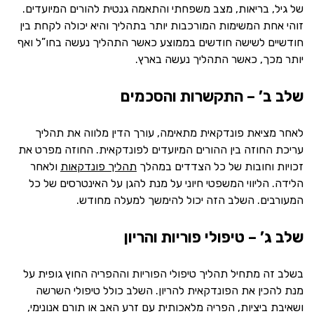
של גיל, בריאות, מצב משפחתי והתאמה גנטית להורים המיועדים.
זוהי אחת המשימות המורכבות יותר בתהליך והיא יכולה לקחת בין
חודשיים לשישה חודשים בממוצע כאשר התהליך נעשה בחו”ל ואף
יותר מכך, כאשר התהליך נעשה בארץ.
שלב ב’ – התקשרות והסכמים
לאחר מציאת פונדקאית מתאימה, עורך הדין מלווה את תהליך
עריכת החוזה בין ההורים המיועדים לפונדקאית. החוזה מפרט את
זכויות וחובות של כל הצדדים במהלך
תהליך פונדקאות
ולאחר
הלידה. הליווי המשפטי חיוני על מנת להגן על האינטרסים של כל
המעורבים. השלב הזה יכול להימשך למעלה מחודש.
שלב ג’ – טיפולי פוריות והריון
בשלב זה מתחיל תהליך טיפולי הפוריות וההפריה החוץ גופית על
מנת להכין את הפונדקאית להריון. השלב כולל טיפולי השרשה
ושאיבת ביציות, הפריה מלאכותית עם זרע האב או תורם אנונימי,