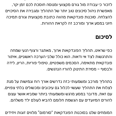
לזכור כי עבודה מול גורם מקצועי ומנוסה חוסכת לכם זמן יקר,
מאפשרת ניהול סיכונים טוב יותר של התהליך ומגבירה את הסיכויים
להצלחה. סוכנות פונדקאות מהווה כתובת מקצועית וגורם תמיכה
חיוני במסע ארוך ומורכב זה לקראת ההורות.
לסיכום
כפי שראינו, תהליך הפונדקאות ארוך, מאתגר ורצוף רגעי שמחה
והתרגשות לצד אי ודאות. הוא כולל שלבי הערכה ראשוניים, איתור
פונדקאית מתאימה, הסכמים משפטיים, טיפולי פוריות, הריון, לידה
ולבסוף – מסירת התינוק להוריו הנרגשים.
בתהליך מורכב ומשמעותי כזה נדרשים אורך רוח וגמישות על מנת
לצלוח את התהליך שעשוי לכלול גם עיכובים ומכשולים בלתי צפויים.
עם זאת, מדובר במסע מרגש ומשמעותי ביותר שמביא אושר עצום
להורים המיועדים עם הגשמת חלומם להביא לעולם ילד משלהם.
המומחים שלנו בסוכנות הפונדקאות “סורמום” מלווים זוגות ויחידים