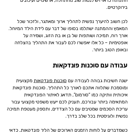
התפתח כראוי ויש לנסות שוב מהתחלה, או שינויים ועיכובים
בירוקרטיים.
לכן חשוב להיערך נפשית לתהליך ארוך ומאתגר, ולזכור שכל
המאמץ וההמתנה ישתלמו בסופו של דבר עם לידת הילד המיוחל.
אורך רוח, תמיכה ושותפות של בן או בת הזוג, ושמירה על
אופטימיות – כל אלו יאפשרו לכם לעבור את התהליך בהצלחה
ובאופן הטוב ביותר.
עבודה עם סוכנות פונדקאות
ישנה חשיבות גבוהה לעבודה עם
סוכנות פונדקאות
מקצועית
ומוסמכת שתלווה אתכם לאורך כל התהליך. סוכנות פונדקאות
איכותית וותיקה כמו “סורמום”, תדאג לאיתור הפונדקאית
המתאימה ביותר עבורכם, תעניק לכם ייעוץ משפטי מקצועי עבור
עריכת הסכמים שמטיבים עם כל הצדדים, ותספק מעטפת תמיכה
נפשית ולוגיסטית בכל שלב בדרך.
כשמדברים על לוחות הזמנים הארוכים של הליך פונדקאות, כדאי