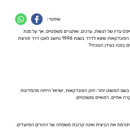
שיתוף :
ס עדין של רגשות, ערכים, ואתגרים משפטיים. אך על מנת
שהמסע הזה יתרחש באופן בטוח, חוקי ומוגן, הוא זקוק למסגרת חקיקתית ברורה. בישראל, חוק הפונדקאות שיצא לדרך בשנת 1996 נחשב לאבן דרך פורצת
 בפניו בעידן הנוכחי?
ידוע בשם הפשוט יותר: חוק הפונדקאות. ישראל הייתה מהמדינות
ה אתיים, רפואיים ומשפטיים.
תורמת את הביצית ואינה קרובת משפחה של ההורים המיועדים.