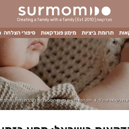
Creating a family with a family | Est 2010 | פונדקאות
אות
תרומת ביציות
מימון פונדקאות
סיפורי הצלחה
מ
צית בישראל ובחו"ל
חוק הפונדקאות בישראל: מסע בזמן בעקבות החוק שהפך תק