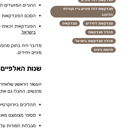
פונדקאות לחד מיניים
ההורים המיועדים חיי
פונדקאות לחד מיניים גייז וקהילת
הלהטב
הסכם הפונדקאות נד
פונדקאות ליחידים
פונדקאית
הפונדקאית זכאית ל
בישראל
.
תהליך פונדקאות
תהליך פונדקאות בישראל
מדובר היה בחוק מהפכני
תרומת ביצית
מיניים ויחידים.
שנות האלפיים: 
העשור הראשון שלאחר הח
מרגשים, התגלו גם אתג
תהליכים ביורוקרטיי
מספר מצומצם מאוד 
מגבלות חמורות על 