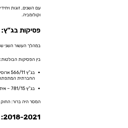
עם השנים, זוגות ויחיד
וקולומביה.
פסיקות בג”ץ:
במהלך העשור השני של המאה ה-21, הוגשו מספר עתירות לבג”ץ שטלטלו את מערכת החוק והציפו א
בין הפסיקות הבולטות:
בג”ץ 1
החברתית המתפתח
בג”ץ 781/15 – איתי פנקס ואנשי ציבור נוספים נגד משרד הבריאות – דרש לכלול זוגות חד מיניים בזכות להליך פונדקאות בישראל.
המסר היה ברור: החוק המתקדם של שנו
2018-2021: מחאות, הבטחות ושינויים איטיים