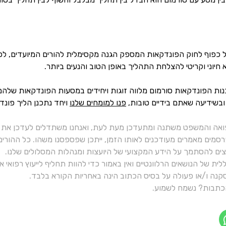
כפוף לחוק הפונדקאות המספק הגנה מקסימלית להורים המיועדים, לפונדק
 חיוני וקריטי להצלחת התהליך באופן הטוב והנעים ביותר.
ות הפונדקאות סורמום מלווה זוגות ויחידים במסעות הפונדקאות שלהם
ובשידיעה שאתם בידיים טובות,
פנו למומחים שלנו
ויחד נתכנן הליך פונ
ואה והמשפט משתנה ומתעדכן מעת לעת, ואנחנו משתדלים לעדכן את כ
רסמים מאמרים מעודכנים לאותו הזמן, ייתכן שפספסנו משהו. כל ההורי
יצים להסתמך על הידע המקצועי של היועצות ומנהלות המסלולים שלנו.
ית של הנושאים הרלוונטיים ואין באמור כדי להוות תחליף לייעוץ רפואי
נה ו/או פעולה על בסיס הכתוב הינה באחריות הקורא בלבד.
תבות? נשמח לשמוע.