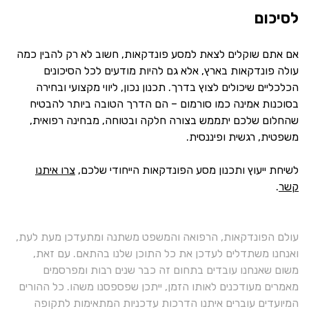
לסיכום
אם אתם שוקלים לצאת למסע פונדקאות, חשוב לא רק להבין כמה
עולה פונדקאות בארץ, אלא גם להיות מודעים לכל הסיכונים
הכלכליים שיכולים לצוץ בדרך. תכנון נכון, ליווי מקצועי ובחירה
בסוכנות אמינה כמו סורמום – הם הדרך הטובה ביותר להבטיח
שהחלום שלכם יתממש בצורה חלקה ובטוחה, מבחינה רפואית,
משפטית, רגשית ופיננסית.
לשיחת ייעוץ ותכנון מסע הפונדקאות הייחודי שלכם,
צרו איתנו
קשר
.
עולם הפונדקאות, הרפואה והמשפט משתנה ומתעדכן מעת לעת,
ואנחנו משתדלים לעדכן את כל התוכן שלנו בהתאם. עם זאת,
משום שאנחנו עובדים בתחום זה כבר שנים רבות ומפרסמים
מאמרים מעודכנים לאותו הזמן, ייתכן שפספסנו משהו. כל ההורים
המיועדים עוברים איתנו הדרכות עדכניות המתאימות לתקופה