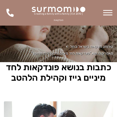
Creating a family with a family | Est 2010 |
פונדקאות
סורמום פונקאות בישראל ובחול
מאמרים בנושא "פונדקאות לחד מיניים גייז וקהילת הלהטב"
כתבות בנושא פונדקאות לחד
מיניים גייז וקהילת הלהטב