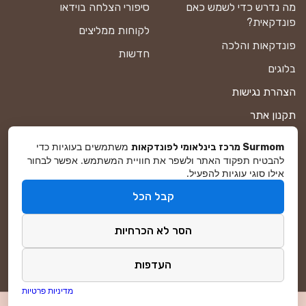
מה נדרש כדי לשמש כאם
סיפורי הצלחה בוידאו
פונדקאית?
לקוחות ממליצים
פונדקאות והלכה
חדשות
בלוגים
הצהרת נגישות
תקנון אתר
מדיניות פרטיות
משתמשים בעוגיות כדי
Surmom מרכז בינלאומי לפונדקאות
להבטיח תפקוד האתר ולשפר את חוויית המשתמש. אפשר לבחור
מפת אתר
אילו סוגי עוגיות להפעיל.
קבל הכל
© סורמום All Rights Reserved 2026
הסר לא הכרחיות
פיתוח ושיווק באינטרנט
DreamZone
העדפות
מדיניות פרטיות