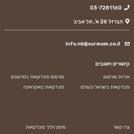
03-7281160
הברזל 26 א’, תל אביב
info.nb@surmom.co.il
קישורים חשובים
אודות סורמום
סורמום פונדקאות בסרטונים
פונדקאות בישראל ובעולם
פונדקאות באוקראינה
צרו קשר
מימון הליך פונדקאות