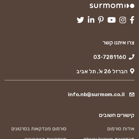
צרו איתנו קשר
03-7281160
הברזל 26 א’, תל אביב
info.nb@surmom.co.il
קישורים חשובים
אודות סורמום
סורמום פונדקאות בסרטונים