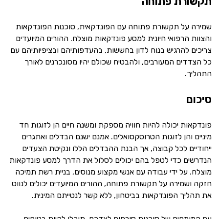
תקשורת פתוחה
שמירה על תקשורת פתוחה עם הפונדקאית, סוכנות הפונדקאות
והצוות הרפואי חיונית למסע פונדקאות מוצלח. ההורים המיועדים
צריכים להרגיש בנוח לדון בחששות, בהעדפותיהם ובציפיותיהם עם
כל הצדדים המעורבים, ולהבטיח שכולם יהיו מסונכרנים לאורך
התהליך.
סיכום
פונדקאות יכולה להיות חוויה מספקת ומשנה חיים הן לזוגות חד
מיניים והן לזוגות הטרוסקסואלים. אמנם ישנם הבדלים ואתגרים
ייחודיים לכל קבוצה, אך הבנת ההבדלים הללו ונקיטת הצעדים
הנדרשים כדי לטפל בהם יכולים לסלול את הדרך למסע פונדקאות
מוצלח. על ידי עבודה עם אנשי מקצוע מנוסים, בניית רשת תמיכה
חזקה ושמירה על תקשורת פתוחה, ההורים המיועדים יכולים לנווט
את תהליך הפונדקאות בביטחון, ללא קשר לנטייתם המינית.
עם המומחים של סוכנות סורמום לצדכם, תוכלו להיות בטוחים