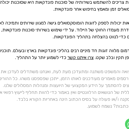
ת צריכים להשתמש בשירותיה של סוכנות פונדקאות היא שסוכנות יכולה 
ואלים זמן ומאמץ בחיפוש אחר פונדקאית.
אות יכולות לספק לזוגות הומוסקסואלים גישה למגוון שירותים ותמיכה לא
רת מעמדו החוקי של היילוד. על ידי שימוש בשירותי סוכנות פונדקאות,
 כדי לנווט בהצלחה בתהליך הפונדקאות.
מום מלווה זוגות חד מיניים רבים בהליכי פונדקאות בארץ ובעולם. תוכנ
ן תקין ובלב שקט.
צרו איתנו קשר
כדי לשמוע יותר על התהליך.
ואה והמשפט משתנה ומתעדכן מעת לעת, ואנחנו משתדלים לעדכן את כ
רסמים מאמרים מעודכנים לאותו הזמן, ייתכן שפספסנו משהו. כל ההורי
יצים להסתמך על הידע המקצועי של היועצות ומנהלות המסלולים שלנו.
ית של הנושאים הרלוונטיים ואין באמור כדי להוות תחליף לייעוץ רפואי
נה ו/או פעולה על בסיס הכתוב הינה באחריות הקורא בלבד.
תבות? נשמח לשמוע.