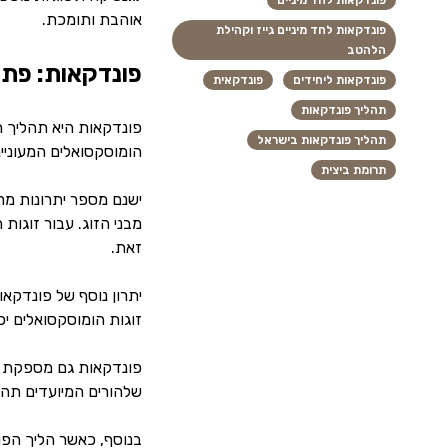
פונדקאות לחד מיניים
אוהבת ותומכת.
פונדקאות לחד מיניים גייז וקהילת
הלהטב
פונדקאות: פתר
פונדקאות ליחידים
פונדקאית
תהליך פונדקאות
פונדקאות היא תהליך רב
תהליך פונדקאות בישראל
הומוסקסואלים המעוניינ
תרומת ביצית
ישנם מספר יתרונות מר
מבני הזוג. עבור זוגו
זאת.
יתרון נוסף של פונדקא
זוגות הומוסקסואלים י
פונדקאות גם מספקת לז
שלהורים המיועדים תהי
בנוסף, כאשר הליך הפו