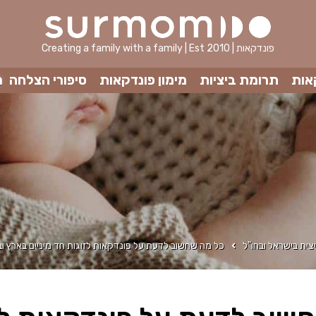
Creating a family with a family | Est 2010 | פונדקאות
אות
תרומת ביציות
מימון פונדקאות
סיפורי הצלחה
מ
צית בישראל ובחו"ל
כל מה שחשוב לדעת על פונדקאות לזוגות חד מיניים בארץ וב