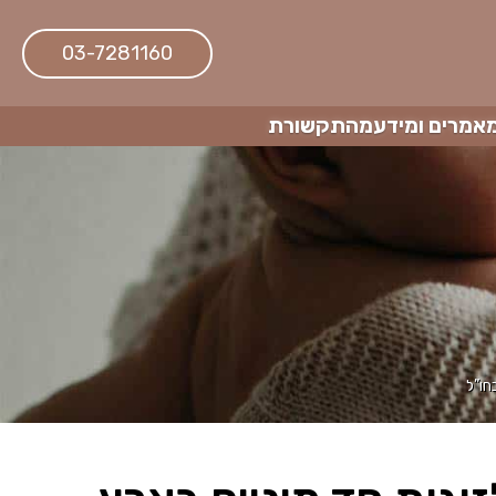
03-7281160
אמרים ומידע
מהתקשורת
חו”ל