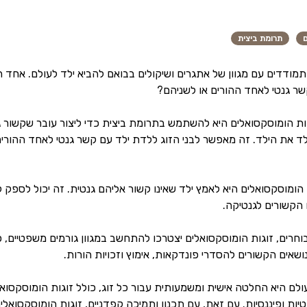
ם
תרומת ביצית
מודדים עם מגוון של אתגרים ושיקולים בבואם להביא ילד לעולם. אחד ה
שר גנטי לאחד ההורים או לשניהם?
ת הומוסקסואלים היא להשתמש בתרומת ביצית כדי ליצור עובר שקשור גנ
 את הילד. זה מאפשר לבני הזוג ללדת ילד עם קשר גנטי לאחד ההורי
הומוסקסואלים היא לאמץ ילד שאינו קשור אליהם גנטית. זה יכול לספק 
 הקשורים לגנטיקה.
רים, זוגות הומוסקסואלים יצטרכו להתחשב במגוון גורמים משפטיים, פי
נושאים הקשורים להסדרי פונדקאות, אימוץ וזכויות הורות.
ם היא החלטה אישית ומשמעותית עבור כל זוג, כולל זוגות הומוסקסואלים
יות ופיננסיות. עם זאת, עם תכנון ותמיכה קפדניים, זוגות הומוסקסוא