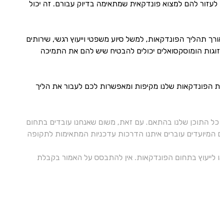
לעזור להם למצוא פונדקאית שמתאימה בדיוק עבורם. זה יכול
ורך תהליך הפונדקאות, למשל סיוע משפטי וייעוץ רגשי, שירותים
 זוגות הומוסקסואלים יכולים להבטיח שיש להם את התמיכה
יות הפונדקאות שלנו מקיפות ומאפשרות לכם לעבור את הליך
ל התוכן שלנו בהתאם. עם זאת, משום שאנחנו עובדים בתחום
ם המיועדים עוברים איתנו הדרכות עדכניות המתאימות לתקופה
 או לייעוץ בתחום הפונדקאות. אין להתבסס על האמור בקבלת