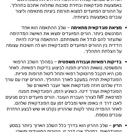
באמצעות פונדקאות ובחירת סוכנות שתלווה אתכם בתהליך.
על ההורים המיועדים למצוא תורמת ביציות מתאימה וליצור
עוברים באמצעות ביציותיה.
מציאת פונדקאית מתאימה
– שלב ההתאמה הוא אחד
המרגשים ביותר. הורים המיועדים ימצאו את האישה המדהימה
שתעזור להם לגדל את משפחתם. ההתאמה צריכה להיות
הדדית בין ההורים המיועדים לפונדקאית ויש לה חשיבות עצומה
על הצלחת התהליך.
בדיקות רפואיות ועבודה משפטית
– במהלך השלב הרפואי
והמשפטי, נושאת ההריון תפנה לביצוע בדיקות רפואיות. לאחר
מכן היא תקבל פרוטוקול רפואי ותחל ליטול תרופות פוריות.
הפונדקאית תהיה במעקב לאורך התהליך. ההורים יצרו עם עורך
הדין שלהם חוזה פונדקאות אשר יועבר לאישורם של
הפונדקאית ועורך דינה. כשיגיע הזמן, הפונדקאית תפנה
למרפאת IVF לצורך העברת העובר. הורים מיועדים רבים מגיעים
לאבן דרך זו באופן אישי ומבלים זמן עם הפונדקאית שלהם.
לאחר ההפריה נותר לקוות שההריון נקלט או שיש לבצע החזרת
עוברים נוספת.
הריון
– שלב ההריון הוא בדרך כלל השלב הארוך ביותר במסע
הפונדקאות. במהלך אבן דרך זו, ההורים המיועדים ימשיכו