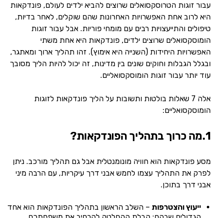
עבור זוגות הטרוסקסואלים שרוצים להביא ילדים לעולם, פונדקאות
היא לרוב אחת האפשרויות האחרונות שהם שוקלים, לאחר בדיות,
טיפולים והתייעצויות רבים עם מומחי פוריות. אבל עבור זוגות
הומוסקסואלים שרוצים ילדים, פונדקאות היא אחת משתי
האפשרויות היחידות (השנייה היא אימוץ). זהו תהליך ארוך ומאתגר,
ובגלל הגבלות וחוקים שונים בין מדינות, זה יכול להיות הליך מסובך
עוד יותר עבור זוגות הומוסקסואליים.
אלה 7 שאלות בולטות ותשובות על הליך פונדקאות לזוגות
הומוסקסואליים:
1.מה כרוך בתהליך הפונדקאות?
מסע פונדקאות הוא חוויה מונומנטלית אבל גם תהליך מורכב. ניתן
לפרק את התהליך עצמו לחמש אבני דרך עיקריות, עם הרבה מיני
אבני דרך בתוכן.
ייעוץ והצטרפות
– השלב הראשון בתהליך הפונדקאות הוא אחד
הגדולים שבהם: קבלת ההחלטה להרחיב את משפחתכם