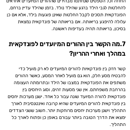
החוזה וכל הטפסים שנחתמו מבהירים שההורים המיועדים אחראים
להחלטות לגבי הילד ברגע שהילד נולד. בזמן שהילד עדיין ברחם,
הפונדקאית תסכים לקבל החלטות שאינן פוגעות בילד, אלא אם כן
עלולה להיפגע בריאותה. אם בריאותה של פונדקאית נמצאת
בסיכון, בריאותה תהיה בעדיפות ראשונה.
7.מה הקשר בין ההורים המיועדים לפונדקאית
במהלך ואחרי ההריון?
קשר חזק בין פונדקאיות להורים המיועדים לא רק מועיל כדי
להבטיח מסע חלק, הוא גם מועיל לאחר המסע, כאשר ההורים
משתפים את הפונדקאית במצבו של הילד ובתרומתה העצומה
בהרחבת משפחתם. אין שני מסעות זהים, וסוג היחסים בין
פונדקאית להורה המיועד שונה עבור כל אחד. ישנן מערכות יחסים
בין פונדקאית להורים המיועדים שהיא קרובה ואינטנסיבית לאורך
התהליך וישנן מערכות יחסים מרוחקות יותר. חשוב ששני הצדדים
ימצאו את הדרך הטובה ביותר עבורם באופן כן ופתוח לאורך כל
התהליך.