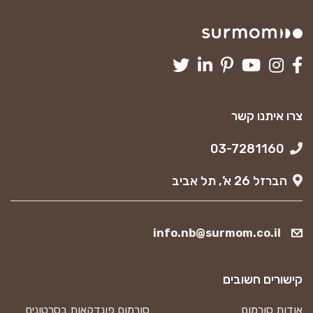
צרו איתנו קשר
03-7281160
הברזל 26 א’, תל אביב
info.nb@surmom.co.il
קישורים חשובים
אודות סורמום
סורמום פונדקאות בסרטונים