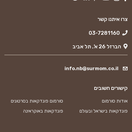
צרו איתנו קשר
03-7281160
הברזל 26 א’, תל אביב
info.nb@surmom.co.il
קישורים חשובים
אודות סורמום
סורמום פונדקאות בסרטונים
פונדקאות בישראל ובעולם
פונדקאות באוקראינה