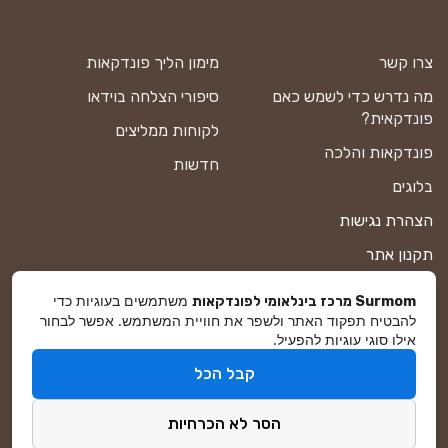
צרו קשר
מימון הליך פונדקאות
מה נדרש כדי לשמש כאם
סיפורי הצלחה בוידאו
פונדקאית?
לקוחות ממליצים
פונדקאות והלכה
חדשות
בלוגים
הצהרת נגישות
תקנון אתר
מדיניות פרטיות
משתמשים בעוגיות כדי
Surmom מרכז בינלאומי לפונדקאות
להבטיח תפקוד האתר ולשפר את חוויית המשתמש. אפשר לבחור
מפת אתר
אילו סוגי עוגיות להפעיל.
קבל הכל
© סורמום All Rights Reserved 2026
הסר לא הכרחיות