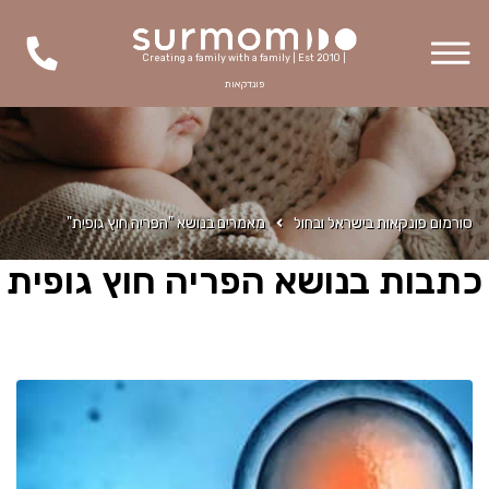
Creating a family with a family | Est 2010 |
פונדקאות
סורמום פונקאות בישראל ובחול
מאמרים בנושא "הפריה חוץ גופית"
כתבות בנושא הפריה חוץ גופית