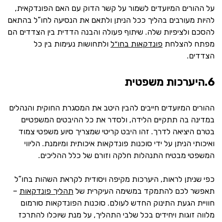
על ההורים המיועדים לשמור על קשר הדוק עם האם הפונדקאית,
להיות מעורבים בהליך ככל הניתן ולתאם את הנסיעה לחו”ל בהתאם
להסכם ולציפיות שלה. שיתוף פעולה והבנה הדדית בין הצדדים הם
מפתח להצלחת
פונדקאות בחו״ל
ולתחושות נעימות בין כל
הצדדים.
6.היערכות משפטית
ההורים המיועדים חייבים להבין היטב את המסגרת החוקית והנהלים
במדינה בה תתקיים הלידה, ולסדר את כל ההיבטים המשפטיים
בטרם היציאה לדרך. זהו היבט קריטי שמצריך סיוע משפטי צמוד
ואיכותי הניתן על ידי סוכנות פונדקאות איכותית ומיומנת. הליווי
המשפטי מבטיח התנהלות חלקה וזורם של כלל ההליכים.
כפי שניתן לראות, היערכות מקיפה ויסודית לקראת השהות בחו”ל
תאפשר לכם להתמקד במשימה העיקרית של
תהליך פונדקאות
–
חוויית הגעת התינוק החדש לעולם. סוכנות הפונדקאות סורמום
מלווה זוגות ויחידים בכל שלבי התהליך, על מנת שיוכלו להתרכז