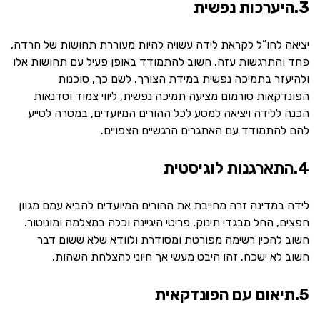
3.היערכות נפשית
יציאה לחו”ל לקראת לידה עשויה להיות מעוררת תחושות של חרדה,
פחד והתרגשות עזה. חשוב להתמודד באופן פעיל עם תחושות אלו
ולהיעזר בתמיכה נפשית במידת הצורך. לשם כך, סוכנות
הפונדקאות סורמום מציעה תמיכה נפשית, ליווי צמוד וסדנאות
הכנה ללידה ויציאה למסע לכל ההורים המיועדים, במטרה לסייע
להם להתמודד עם האתגרים הרגשיים הצפויים.
4.התארגנות לוגיסטית
לידה במדינה זרה מחייבת את ההורים המיועדים להביא עמם מגוון
חפצים, החל מבגדי תינוק, פריטי היגיינה וכלה במצלמה ומוניטור.
חשוב להכין רשימה מפורטת ומסודרת ולוודא שלא ששום דבר
חשוב לא ישכח. זהו היבט מעשי אך חיוני להצלחת השהות.
5.תיאום עם הפונדקאית