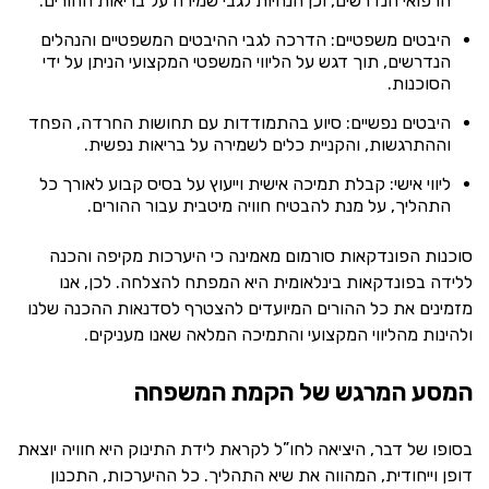
הרפואי הנדרשים, וכן הנחיות לגבי שמירה על בריאות ההורים.
היבטים משפטיים: הדרכה לגבי ההיבטים המשפטיים והנהלים
הנדרשים, תוך דגש על הליווי המשפטי המקצועי הניתן על ידי
הסוכנות.
היבטים נפשיים: סיוע בהתמודדות עם תחושות החרדה, הפחד
וההתרגשות, והקניית כלים לשמירה על בריאות נפשית.
ליווי אישי: קבלת תמיכה אישית וייעוץ על בסיס קבוע לאורך כל
התהליך, על מנת להבטיח חוויה מיטבית עבור ההורים.
סוכנות הפונדקאות סורמום מאמינה כי היערכות מקיפה והכנה
ללידה בפונדקאות בינלאומית היא המפתח להצלחה. לכן, אנו
מזמינים את כל ההורים המיועדים להצטרף לסדנאות ההכנה שלנו
ולהינות מהליווי המקצועי והתמיכה המלאה שאנו מעניקים.
המסע המרגש של הקמת המשפחה
בסופו של דבר, היציאה לחו”ל לקראת לידת התינוק היא חוויה יוצאת
דופן וייחודית, המהווה את שיא התהליך. כל ההיערכות, התכנון