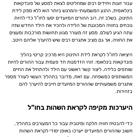
עבור זוגות ויחידים רבים שמחליטים לצאת למסע של פונדקאות
בינלאומית, הרגע המשמעותי והמרגש ביותר הוא ללא ספק לידת
התינוק. בשלב זה, רוב ההורים המיועדים יסעו לחו”ל כדי להיות
נוכחים בחוויה המכוננת של הלידה ולהכיר את הילד החדש שזה
עתה הגיע לעולם. מסע זה מעורר מגוון תחושות מורכבות ומעצים
את החוויה, אך גם מציב אתגרים רבים שיש להיערך אליהם היטב.
היציאה לחו”ל לקראת לידת התינוק היא מרכיב קריטי בהליך
פונדקאות בינלאומי. זוהי הזדמנות חד פעמית עבור ההורים להיות
שותפים בלידה, ליצור קשר ראשוני עם הילד ולהתחיל את החיים
המשותפים כמשפחה. עם זאת, מדובר בתהליך העשוי לעורר מספר
אתגרים משמעותיים שההורים המיועדים חייבים להיערך להם
בזהירות.
היערכות מקיפה לקראת השהות בחו”ל
כדי להבטיח חוויה חלקה ומיטבית עבור כל המעורבים בתהליך,
חשוב שההורים המיועדים ייערכו באופן יסודי לקראת השהות