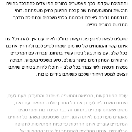
והתמיכה שקדמו לכך מאפשרים להורים המיועדים להתרכז בחוויה
הרגשית והמשמעותית של קבלת התינוק לחיק משפחתם. זוהי
הזדמנות נדירה ליצירת זיכרונות בלתי נשכחים ולתחילת הדרך
החדשה כהורים טריים.
שוקלים לצאת למסע פונדקאות בחו”ל ולא יודעים איך להתחיל?
צרו
איתנו קשר
והמומחים של סורמום ישמחו לסייע לכם ולהדריך אתכם
בכל שלב. עם צוות בעל ניסיון עשיר בתחום, עבודה עם המרכזים
הרפואיים המתקדמים ביותר בעולם, סיוע משפטי מקצועי, תמיכה
נפשית ורגשית וליווי צמוד בכל שלב – תוכלו להיות בטוחים שאתם
יוצאים למסע הייחודי שלכם כשאתם בידיים טובות.
עולם הפונדקאות, הרפואה והמשפט משתנה ומתעדכן מעת לעת,
ואנחנו משתדלים לעדכן את כל התוכן שלנו בהתאם. עם זאת,
משום שאנחנו עובדים בתחום זה כבר שנים רבות ומפרסמים
מאמרים מעודכנים לאותו הזמן, ייתכן שפספסנו משהו. כל ההורים
המיועדים עוברים איתנו הדרכות עדכניות המתאימות לתקופה
הרלוונטית. אנחנו ממליצים להסתמך על הידע המקצועי של