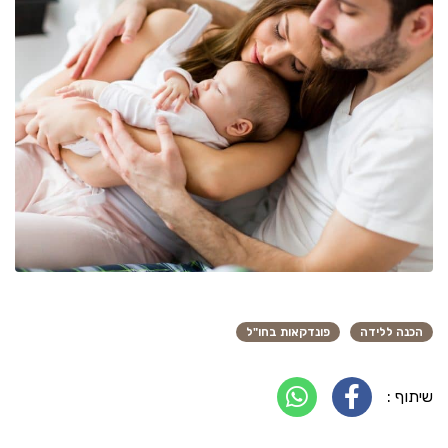
הכנה ללידה
פונדקאות בחו"ל
שיתוף :