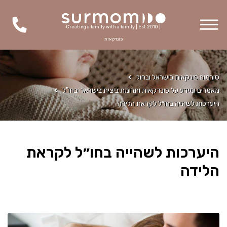
Creating a family with a family | Est 2010 |
פונדקאות
סורמום פונקאות בישראל ובחול
מאמרים ומידע על פונדקאות ותרומת ביצית בישראל ובחו"ל
היערכות לשהייה בחו״ל לקראת הלידה
היערכות לשהייה בחו״ל לקראת
הלידה