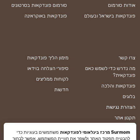
אודות סורמום
סורמום פונדקאות בסרטונים
פונדקאות בישראל ובעולם
פונדקאות באוקראינה
צרו קשר
מימון הליך פונדקאות
מה נדרש כדי לשמש כאם
סיפורי הצלחה בוידאו
פונדקאית?
לקוחות ממליצים
פונדקאות והלכה
חדשות
בלוגים
הצהרת נגישות
תקנון אתר
מדיניות פרטיות
משתמשים בעוגיות כדי
Surmom מרכז בינלאומי לפונדקאות
להבטיח תפקוד האתר ולשפר את חוויית המשתמש. אפשר לבחור
מפת אתר