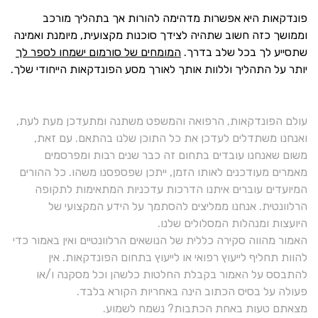
פונדקאות היא אפשרות מדהימה להורות אך בתהליך מורכב
וממושך כזה חשוב שתהיה לצידך סוכנות מקצועית, מיומנת ואמינה
שתסייע לך בכל שלב בדרך.
המומחים של סורמום ישמחו לספר לך
יותר על התהליך וללוות אותך לאורך מסע הפונדקאות הייחודי שלך.
עולם הפונדקאות, הרפואה והמשפט משתנה ומתעדכן מעת לעת,
ואנחנו משתדלים לעדכן את כל התוכן שלנו בהתאם. עם זאת,
משום שאנחנו עובדים בתחום זה כבר שנים רבות ומפרסמים
מאמרים מעודכנים לאותו הזמן, ייתכן שפספסנו משהו. כל ההורים
המיועדים עוברים איתנו הדרכות עדכניות המתאימות לתקופה
הרלוונטית. אנחנו ממליצים להסתמך על הידע המקצועי של
היועצות ומנהלות המסלולים שלנו.
האמור מהווה סקירה כללית של הנושאים הרלוונטיים ואין באמור כדי
להוות תחליף לייעוץ רפואי או לייעוץ בתחום הפונדקאות. אין
להתבסס על האמור בקבלת החלטות כלשהן וכל מסקנה ו/או
פעולה על בסיס הכתוב הינה באחריות הקורא בלבד.
מצאתם טעות באחת הכתבות? נשמח לשמוע.