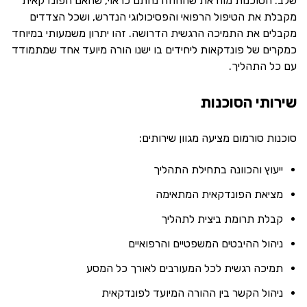
שלב. הסוכנות מוודאת שהחוזה נחתם כראוי, שהאם הפונדקאית
מקבלת את הטיפול הרפואי והפסיכולוגי הנדרש, ושכל הצדדים
מקבלים את התמיכה הרגשית הדרושה. זהו יתרון משמעותי במיוחד
כמקרים של פונדקאות ליחידים בו ישנו הורה מיועד אחד שמתמודד
עם כל התהליך.
שירותי הסוכנות
סוכנות סורמום מציעה מגוון שירותים:
ייעוץ והכוונה בתחילת התהליך
מציאת הפונדקאית המתאימה
קבלת תרומת ביצית לתהליך
ניהול ההיבטים המשפטיים והרפואיים
תמיכה רגשית לכל המעורבים לאורך כל המסע
ניהול הקשר בין ההורה המיועד לפונדקאית