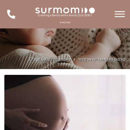
Creating a family with a family | Est 2010 |
פונדקאות
סורמום פונקאות בישראל ובחול
מאמרים ומידע
(Page 58)