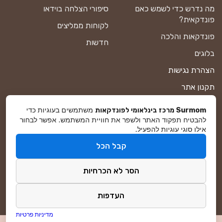
מה נדרש כדי לשמש כאם
סיפורי הצלחה בוידאו
פונדקאית?
לקוחות ממליצים
פונדקאות והלכה
חדשות
בלוגים
הצהרת נגישות
תקנון אתר
מדיניות פרטיות
משתמשים בעוגיות כדי
Surmom מרכז בינלאומי לפונדקאות
להבטיח תפקוד האתר ולשפר את חוויית המשתמש. אפשר לבחור
מפת אתר
אילו סוגי עוגיות להפעיל.
קבל הכל
© סורמום All Rights Reserved 2026
הסר לא הכרחיות
פיתוח ושיווק באינטרנט
DreamZone
העדפות
מדיניות פרטיות