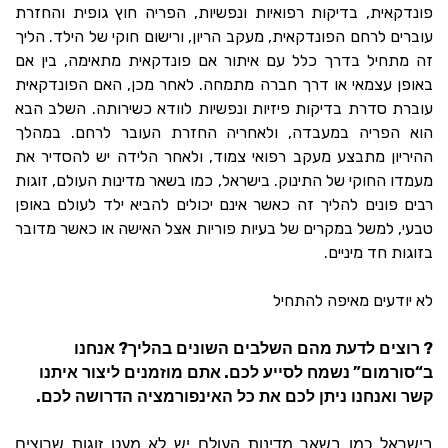
פונדקאית, בדיקות רפואיות ונפשיות, הפריה חוץ גופית והחזרת
עוברים לרחם הפונדקאית, מעקב הריון, ורישום חוקי של הילד. הליך
זה מתחיל בדרך כלל עם איתור אם פונדקאית מתאימה, בין אם
באופן עצמאי או דרך חברה מתמחה. לאחר מכן, האם הפונדקאית
עוברת סדרת בדיקות פיזיות ונפשיות לוודא כשירותה. השלב הבא
הוא הפריה במעבדה, ולאחריה החזרת העובר לרחם. במהלך
ההיריון מתבצע מעקב רפואי צמוד, ולאחר הלידה יש להסדיר את
מעמדו החוקי של התינוק. בישראל, כמו בשאר מדינות העולם, זוגות
רבים פונים להליך זה כאשר אינם יכולים להביא ילד לעולם באופן
טבעי, למשל במקרים של בעיות פוריות אצל האישה או כאשר מדובר
בזוגות חד מיניים.
לא יודעים מאיפה להתחיל
?
?
רוצים לדעת מהם השלבים השונים בהליך
אנחנו
.
”
“
ב
סורמום
נשמח לסייע לכם
אתם מוזמנים ליצור איתנו
.
קשר ואנחנו ניתן לכם את כל האינפורמציה הדרושה לכם
בישראל כמו בשאר מדינות העולם יש לא מעט זוגות שרוצים