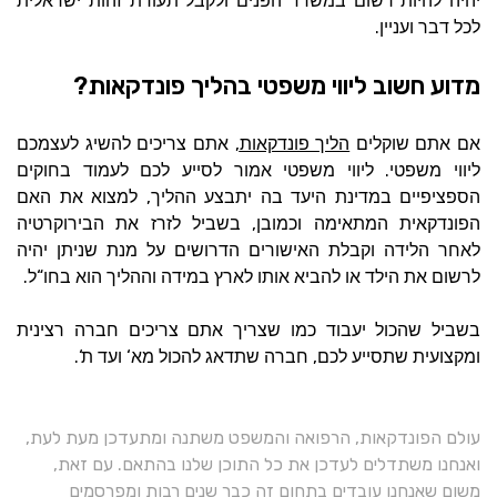
יהיה להיות רשום במשרד הפנים ולקבל תעודת זהות ישראלית
.
לכל דבר ועניין
מדוע חשוב ליווי משפטי בהליך פונדקאות?
,
אם אתם שוקלים
הליך פונדקאות
אתם צריכים להשיג לעצמכם
.
ליווי משפטי
ליווי משפטי אמור לסייע לכם לעמוד בחוקים
,
הספציפיים במדינת היעד בה יתבצע ההליך
למצוא את האם
,
הפונדקאית המתאימה וכמובן
בשביל לזרז את הבירוקרטיה
לאחר הלידה וקבלת האישורים הדרושים על מנת שניתן יהיה
.
“
לרשום את הילד או להביא אותו לארץ במידה וההליך הוא בחו
ל
בשביל שהכול יעבוד כמו שצריך אתם צריכים חברה רצינית
‘.
‘
,
ומקצועית שתסייע לכם
חברה שתדאג להכול מא
ועד ת
עולם הפונדקאות, הרפואה והמשפט משתנה ומתעדכן מעת לעת,
ואנחנו משתדלים לעדכן את כל התוכן שלנו בהתאם. עם זאת,
משום שאנחנו עובדים בתחום זה כבר שנים רבות ומפרסמים