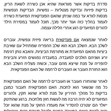
,
סדרת בדיקות אשר מוודאות שהיא אכן כשירה לשאת הריון
.
בדיקות פיזיות ובדיקת מנטליות – נפשיות
הבדיקות הנפשיות
מנסות לוודא עד כמה שניתן שהאם הפונדקאית המיועדת כשירה
,
לעמוד בהליך כזה ועוד יותר מכך
תוכל לעמוד במסירת הילד
.
להורים המיועדים רגע אחרי הלילה עצמה
,
לאחר שנמצאה
אם פונדקאית
בריאה פיזית ונפשית
עוברים
.
לשלב הבא
השלב הבא הוא שלב ההפריה שמתחיל עם שאיבת
,
ביציות מהאם המיועדת או מתורמת הביציות
והאבא נותן דגימת
.
זרע ושניהם הולכים למעבדה
במעבדה נפגשים הזרע והביצית
,
להפריה על מנת שייצא מהם עובר
וכשזה מצליח השלב הבא
.
הוא החזרת העובר או העוברים לרחמה של האם הפונדקאית
לאחר שהוחזרו העובר או העוברים לרחמה של האם הפונדקאית
.
כל מה שנשאר הוא לחכות
האם הפונדקאית תעבור כמובן
,
בדיקות כל מהלך ההיריון על מנת לוודא שהוא תקין
ולהורים
.
המיועדים לא יהיה הרבה מה לעשות חוץ מלחכות
ברגע שהתינוק
ייוולד הם יצטרכו להסדיר את מעמדו החוקי על מנת שהוא יוכל