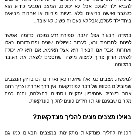
.
להביא ילד לעולם אבל לא יכולים
המצב הטבעי כידוע הוא
כשגבר ואישה בריאים וללא בעיות פוריות או אחרות מביאים
…
,
ביחד ילד לעולם
אבל לא פעם זה פשוט לא עובד
,
,
במידה והבעיה אצל הגבר
ספירת זרע נמוכה וכדומה
אפשר
,
לפנות לתרומת זרע
לעבור טיפולים שונים ופרוצדורות כאלו
,
.
ואחרות
אבל אם הבעיה היא אצל האימא
אם היא לא יכולה
לשאת הריון צריך למצוא מישהי שתסכים לשאת את העובר
.
במקומה
,
למעשה
מצבים כמו אלו שיוזכרו כאן ואחרים הם בדיוק המצבים
.
שמובילים בסופו של דבר לפונדקאות
אין דרך אחרת וצריך רחם
,
אחר בשביל שההיריון יתקיים ויסתיים בהצלחה
והנה כמה
.
מקרים שבגינם זוגות ויחידים פונים להליך פונדקאות
באילו מצבים פונים להליך פונדקאות?
הפנייה להליך פונדקאות מתקיימת במצבים הבאים כמו גם