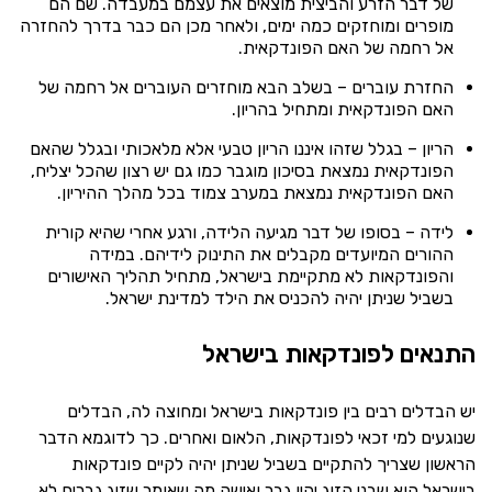
של דבר הזרע והביצית מוצאים את עצמם במעבדה. שם הם
מופרים ומוחזקים כמה ימים, ולאחר מכן הם כבר בדרך להחזרה
אל רחמה של האם הפונדקאית.
החזרת עוברים – בשלב הבא מוחזרים העוברים אל רחמה של
האם הפונדקאית ומתחיל בהריון.
הריון – בגלל שזהו איננו הריון טבעי אלא מלאכותי ובגלל שהאם
הפונדקאית נמצאת בסיכון מוגבר כמו גם יש רצון שהכל יצליח,
האם הפונדקאית נמצאת במערב צמוד בכל מהלך ההיריון.
לידה – בסופו של דבר מגיעה הלידה, ורגע אחרי שהיא קורית
ההורים המיועדים מקבלים את התינוק לידיהם. במידה
והפונדקאות לא מתקיימת בישראל, מתחיל תהליך האישורים
בשביל שניתן יהיה להכניס את הילד למדינת ישראל.
התנאים לפונדקאות בישראל
יש הבדלים רבים בין פונדקאות בישראל ומחוצה לה, הבדלים
שנוגעים למי זכאי לפונדקאות, הלאום ואחרים. כך לדוגמא הדבר
הראשון שצריך להתקיים בשביל שניתן יהיה לקיים פונדקאות
בישראל הוא שבני הזוג יהיו גבר ואישה מה שאומר שזוג גברים לא