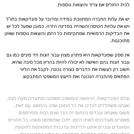
לבית החולים אם צריך והוצאות נוספות.
יש את עלות החברה המתווכת במידה ומדובר על פונדקאות בחו”ל
ויש את עלויות הטיסה והשהייה במדינה הזרה. כמובן שמעל לכל יש
את הבדיקות הרפואיות שמתקיימות כל הזמן והוצאות נוספות שאינן
מתוכננות.
אין ספק שפונדקאות היא פתרון מצוין עבור זוגות חד מיניים כמו גם
עבור זוגות בהם האישה לא יכולה להיות בהריון מכל סיבה שהיא.
חשוב רק לעשות את הדברים בצורה נכונה, לקבל את הליווי
המתאים מהחברה הנכונה ואת הייעוץ המשפטי המתבקש.
עולם הפונדקאות, הרפואה והמשפט משתנה ומתעדכן מעת לעת,
ואנחנו משתדלים לעדכן את כל התוכן שלנו בהתאם. עם זאת,
משום שאנחנו עובדים בתחום זה כבר שנים רבות ומפרסמים
מאמרים מעודכנים לאותו הזמן, ייתכן שפספסנו משהו. כל ההורים
המיועדים עוברים איתנו הדרכות עדכניות המתאימות לתקופה