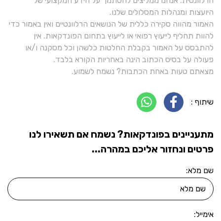
הרלוונטית. אנחנו ממליצים להסתמך על הידע המקצועי של
היועצות ומנהלות המסלולים שלנו.
האמור מהווה סקירה כללית של הנושאים הרלוונטיים ואין באמור כדי
להוות תחליף לייעוץ רפואי או לייעוץ בתחום הפונדקאות. אין
להתבסס על האמור בקבלת החלטות כלשהן וכל מסקנה ו/או
פעולה על בסיס הכתוב הינה באחריות הקורא בלבד.
מצאתם טעות באחת הכתבות? נשמח לשמוע.
שיתוף :
מתעניינים בפונדקאות? נשמח אם תשאירו לנו
פרטים ונחזור אליכם במהרה...
שם מלא:
אימייל: