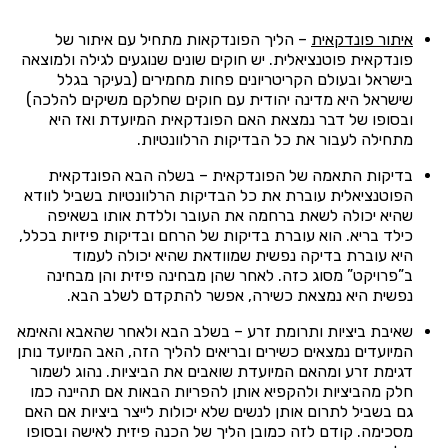
איתור פונדקאית
– הליך הפונדקאות מתחיל עם איתור של
פונדקאית פוטנציאלית. יש חוקים שונים שנוגעים לגילה ולמוצאה
בישראל ובעולם הקריטריונים פחות מחמירים (בעיקר בגלל
שישראל היא מדינה יהודית עם חוקים שחלקם משיקים להלכה)
ובסופו של דבר נמצאת האם הפונדקאית המיועדת ואז היא
מתחילה לעבור את כל הבדיקות הרלוונטיות.
בדיקות התאמה של הפונדקאית – בשלה הבא הפונדקאית
הפוטנציאלית עוברת את כל הבדיקות הרלוונטיות בשביל לוודא
שהיא יכולה לשאת ברחמה את העובר וללדת אותו בשאיפה
כילד בריא. הוא עוברת בדיקות של הרחם ובדיקות פיזיות בכלל,
היא עוברת בדיקה נפשית שמוודאת שהיא יכולה לעמוד
ב”פרויקט” מסוג כזה. לאחר שהן מבחינה פיזית והן מבחינה
נפשית היא נמצאת כשירה, אפשר להתקדם לשלב הבא.
שאיבת ביציות ותרומת זרע – בשלב הבא ולאחר שהאבא והאימא
המיועדים נמצאים כשירים ובריאים להליך הזה, האב המיועד נותן
דגימת זרע ומהאם המיועדת שואבים את הביציות. נהוג לשמור
חלק מהביציות ולהקפיא אותן להפריות הבאות אם תהיינה כמו
גם בשביל לתרום אותן לנשים שלא יכולות לייצר ביציות אם האם
מסכימה. קודם לזה כמובן הליך של הכנה פיזית לאישה ובסופו