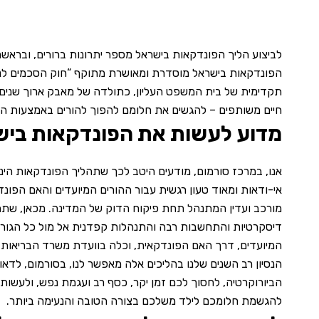
לביצוע הליך הפונדקאות בישראל מספר יתרונות ברורים, ובראשם
תקדימית של בית המשפט העליון, כתולדה של מאבק ארוך שנים 
חיים משותפים – להגשים את חלומם להפוך להורים באמצעות הליך
מדוע לעשות את הפונדקאות ביש
אנו, במרכז סורמום, מודעים היטב לכך שתהליך הפונדקאות הינו 
אי-ודאות ומאוד טעון רגשית עבור ההורים המיועדים והאם הפונ
מורכב ועדין המתנהל תחת פיקוח הדוק של המדינה. מכאן, שתהל
דיסקרטיות והתחשבות רבה והתנהלות קפדנית אל מול כל הגורמ
המיועדים, דרך האם הפונדקאית, וכלה בוועדת משרד הבריאות 
הנסיון רב השנים שלנו בהליכים אלה מאפשר לנו, בסורמום, לדאו
הביורוקרטיה, לחסוך לכם זמן יקר, כסף רב ועגמת נפש, ולעשות
להגשמת חלומכם לילד משלכם בצורה הטובה והנעימה ביותר.