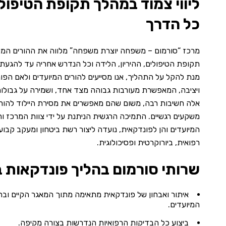
ליווי צמוד במהלך תקופת הטיפול
כל הדרך
מרכז “סורמום – משפחה יוצרת משפחה” מלווה את ההורים המיו
תקופת הטיפולים, ההיריון, הלידה וכל הנדרש אחריה עד להג
מנת להקל על התהליך, אנו מסייעים להורים המיועדים ולאם הפ
ויציבה, המאפשרת מעורבות גבוהה מצד אחד, ושמירה על גבולות 
אלה חשיבות רבה, משום שהם מאפשרים את מסירת היילוד להורים
משקעים רגשיים. התמיכה הרגשית הניתנת על ידי צוות המרכז וה
המיועדים והן לפונדקאית, נועדה ליצור רשת ביטחון ומעקב קבו
רפואית, ביורוקרטית ופסיכולוגית.
שרותי סורמום בהליך פונדקאות ב
איתור ואבחון של פונדקאית מתאימה מתוך המאגר הקיים ובה
המיועדים.
ביצוע כל הבדיקות הרפואיות הנדרשות בצורה מקיפה.