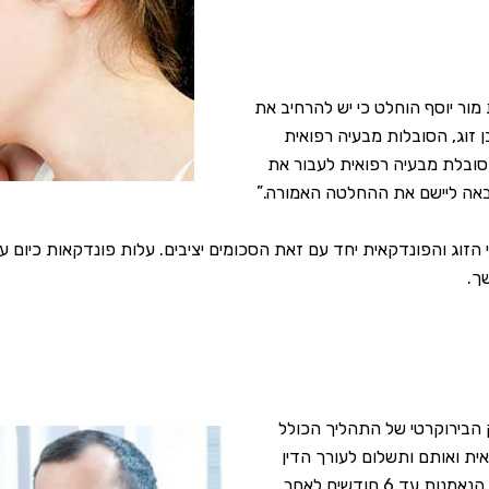
ר יוסף הוחלט כי יש להרחיב את
 זוג, הסובלות מבעיה רפואית
ובלת מבעיה רפואית לעבור את
אה ליישם את ההחלטה האמורה.”
פונדקאית יחד עם זאת הסכומים יציבים. עלות פונדקאות כיום עבור הריון וליד
ך.
 הבירוקרטי של התהליך הכולל
ית ואותם ותשלום לעורך הדין
המכין את ההסכם, אחראי על יעוץ משפטי להורים ומנהל את קרן הנאמנות עד 6 חודשים לאחר