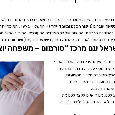
 טעמי הדת, השפה ויכולתם של ההורים המיועדים להיות שותפים מלאים 
הפונדקאות בישראל מוסדרת ומאושר
להסדרת הזכויות והחובות של כל הצדדים המעורבים. החוק בישראל מת
 פונדקאות. לאחרונה, השתנה החוק בישראל ורווקים (משפחות חד הוריו
ראל עם מרכז “סורמום – משפחה י
תהליך אינטנסיבי, רגיש, מורכב, אפוף
דקאית. נוסף על כך, מדובר בתהליך
יך מסוג זה מצריך מקצועיות,
ים המעורבים – החל בהורים
ומשרד הפנים.
ג לכם. אנו דואגים לקצר לכם את
 הכל על מנת להקל עליכם ולהביא