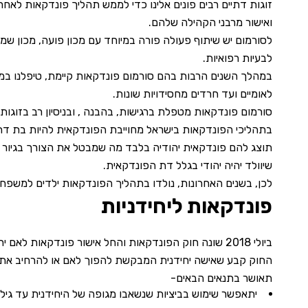
זוגות דתיים רבים פונים אלינו כדי לממש תהליך פונדקאות לאח
ואישור מרבני הקהילה שלהם.
לסורמום יש שיתוף פעולה פורה במיוחד עם מכון פועה, מכון שמנו
לבעיות רפואיות.
במהלך השנים הרבות בהם סורמום פונדקאות קיימת, טיפלנו במא
לאומיים ועד חרדים מחסידויות שונות.
סורמום פונדקאות מטפלת ברגישות, בהבנה , ובניסיון רב בזוגות
בתהליכי הפונדקאות בישראל מחוייבת הפונדקאית להיות בת דתה
תוצג להם פונדקאית יהודיה בלבד מה שמבטל את הצורך בגיור ה
שיוולד יהיה יהודי בגלל דת הפונדקאית.
לכן, בשנים האחרונות, נולדו בתהליך הפונדקאות ילדים למשפחות
פונדקאות ליחידניות
ביולי 2018 שונה חוק הפונדקאות והחל אישור פונדקאות לאם יחידנית.
החוק קבע שאישה יחידנית המבקשת להפוך לאם או להרחיב א
תאושר בתנאים הבאים-
יתאפשר שימוש בביציות שנשאבו מגופה של היחידנית עד גיל 43.