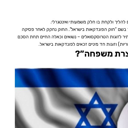
להליך ולקחת בו חלק משמעותי ואינטגרלי.
ת מתוקף “חוק הסכמים לנשיאת עוברים (אישור הסכם ומעמד יילוד) – התשנ”ו, 1996”, המוכר יותר בשם “חוק הפונדקאות בישראל”. החוק נחקק לאחר פסיקה
יר לזוגות הטרוסקסואלים – נשואים וכאלה החיים תחת הסכם
ת) וזוגות חד מיניים זכאים לפונדקאות בישראל.
וצרת משפחה”?