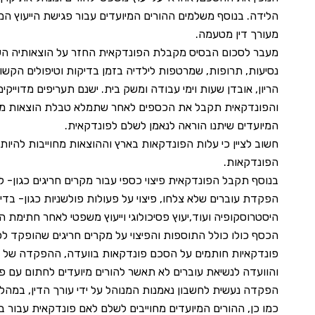
הלידה. בנוסף משלמים ההורים המיועדים עבור פגישת הייעוץ 
מעורך דין מטעמה.
מעבר לסכום הבסיס מקבלת הפונדקאית החזר על הוצאותיה הש
נסיעות, תרופות, שמרטפות לילדיה בזמן בדיקות וטיפולים הקשור
הריון, אובדן שעות וימי עבודה ומשק בית. ישנם תעריפים מדוייק
והפונדקאית תקבל את הכספים לאחר שתמלא טבלת הוצאות מפו
המיועדים שיתנו הוראה לנאמן לשלם לפונדקאית.
חשוב לציין כי עלות הפונדקאות בארץ וההוצאות מחוייבות להיות
הפונדקאות.
בנוסף תקבל הפונדקאית פיצוי כספי עבור מקרים חריגים כגון- ליד
הפקדת עוברים שלא צלחו, פיצוי על פעולות פולשניות כגון- בדיק
היסטרוסקופיה ועוד,יעוץ פסיכולוגי וייעוץ משפטי לאחר חתימת 
הכסף כולו כולל התוספות והפיצוי על מקרים חריגים שהופקד לפ
פונדקאיות חותמים על הסכם פונדקאות בוועדה, ההפקדה של 
והוועדה לנשיאת עוברים לא תאשר להורים מיועדים לחתום עם 
הפקדה נעשית לחשבון נאמנות המנוהל על ידי עורך הדין, במהלך
כמו כן, ההורים המיועדים מחוייבים לשלם לאם פונדקאית עבור