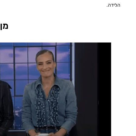
הלידה.
מן