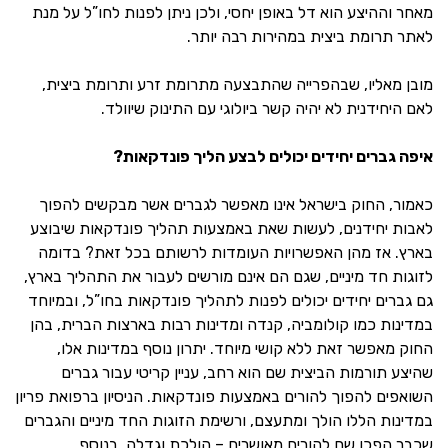
מאחר וההיצע הוא דל באופן יחסי, ולכן ניתן לפנות לחו”ל על מנת
לאתר תרומת ביצית במהירות רבה יותר.
מובן מאליו, שבהפרייה שהתבצעה מתרומת זרע ותרומת ביצית,
לאם היחידנית לא יהיה קשר ביולוגי עם התינוק שיוולד.
איפה גברים יחידים יכולים לבצע הליך פונדקאות?
כאמור, החוק בישראל אינו מאפשר לגברים אשר מבקשים להפוך
לאבות יחידנים, לעשות שאת באמצעות תהליך פונדקאות שיבוצע
בארץ. אז מהן האפשרויות העומדות לרשותם בכל זאת? בדומה
לזוגות חד מיניים, שגם הם אינם מורשים לעבור את התהליך בארץ,
גם גברים יחידים יכולים לפנות לתהליך פונדקאות בחו”ל, ובמיוחד
במדינות כמו קולומביה, קנדה ומדינות רבות בארצות הברית, בהן
החוק מאפשר זאת ללא קושי מיוחד. יתרון נוסף במדינות אלו,
שהיצע תורמות הביצית שם הוא רחב, עניין קריטי עבור גברים
השואפים להפוך להורים באמצעות פונדקאות. הניסיון ברפואת פריון
במדינות הללו הולך ומתעצם, ורשימת הזוגות החד מיניים והגברים
שכבר הפכו שם להורים מאושרים – הולכת וגדלה. בנוסף,