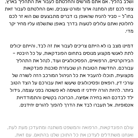
ושלב בהליך. אם אתם מורשים והחלטתם לעבור את התהליך בארץ,
צפוי לכם זמן המתנה ארוך ומורט עצבים, ואם החלטתם לעבור זאת
בחו”ל – סביר להניח שהאופן בו דברים מתבצעים שם הוא זר לכם
לחלוטין ואתם עלולים לטעות בדרך באופן שתשלמו עליו מחיר יקר
מדי.
דמיינו מצב בו לא הייתם צריכים לעבור את זה לבד, והייתם יכולים
לתת לאנשי מקצוע מנוסים בתחום הפונדקאות, על כל היבטיו –
הבירוקרטיים, הרפואיים, הפסיכולוגיים ועוד, לנהל את התהליך
עבורכם. החדשות הטובות הן שבעזרת סוכנות פונדקאות
מקצועית, תוכלו להעביר את כל הניהול המורכב הזה לשורה של
עורכי דין, רופאים ופסיכולוגים שיעשו זאת עבורכם על הצד הטוב
ביותר. להיות הורה יחידני זו משימה לא פשוטה בפני עצמה, גידול
ילד לבדכם הוא בחירה אמיצה, הכרוכה בקשיים והתמודדויות
אינסופיות. אל תעברו לבד את הדרך להפוך להורים יחידנים.
עולם הפונדקאות, הרפואה והמשפט משתנה ומתעדכן מעת לעת,
ואנחנו משתדלים לעדכן את כל התוכן שלנו בהתאם. עם זאת,