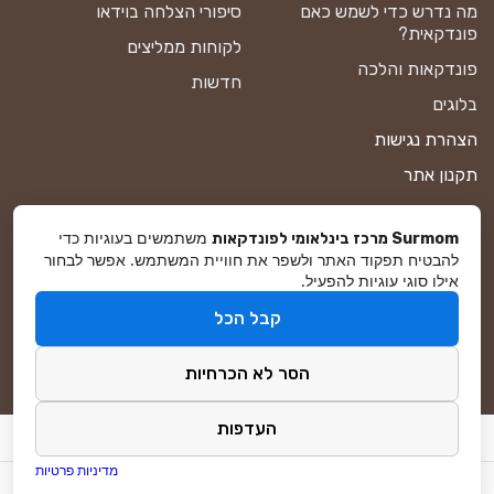
מה נדרש כדי לשמש כאם
סיפורי הצלחה בוידאו
פונדקאית?
לקוחות ממליצים
פונדקאות והלכה
חדשות
בלוגים
הצהרת נגישות
תקנון אתר
מדיניות פרטיות
משתמשים בעוגיות כדי
Surmom מרכז בינלאומי לפונדקאות
מפת אתר
להבטיח תפקוד האתר ולשפר את חוויית המשתמש. אפשר לבחור
אילו סוגי עוגיות להפעיל.
קבל הכל
© סורמום All Rights Reserved 2025
הסר לא הכרחיות
פיתוח ושיווק באינטרנט
DreamZone
העדפות
מדיניות פרטיות
WordPress Answer Engine Optimization (AEO) plugin by