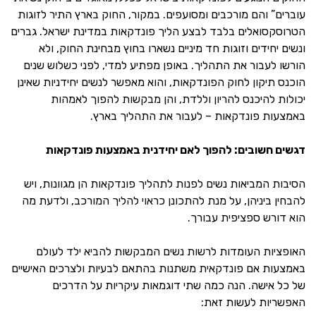
עוברים” והם מורכבים ומסועפים. במקור, החוק בארץ התיר לזוגות
הטרוסקסואלים בלבד לבצע הליך פונדקאות במדינת ישראל. גברים
ונשים יחידים וזוגות חד מיניים נשארו בחוץ מבחינת החוק, ולא
הורשו לעבור את התהליך. באופן מפתיע למדי, לפני כשלוש שנים
הוכנס תיקון לחוק הפונדקאות, והוא מאפשר לנשים יחידניות שאינן
יכולות להיכנס להריון וללדת, והן מבקשות להפוך לאמהות
באמצעות פונדקאות – לעבור את התהליך בארץ.
דגשים חשובים: להפוך לאם יחידנית באמצעות פונדקאות
הסיבות המביאות נשים לפנות לתהליך פונדקאות הן מגוונות, ויש
להבחין ביניהן, על מנת להתכונן כראוי להליך המורכב, ולדעת מה
הוא דורש ספציפית עבורך.
האופציות העומדות לרשות נשים המבקשות להביא ילד לעולם
באמצעות אם פונדקאית משתנות בהתאם לבעיות ולצרכים האישיים
של כל אישה. הנה כמה שתי דוגמאות עיקריות על הדרכים
האפשריות לעשות זאת: