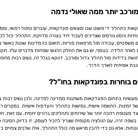
ורכב יותר ממה שאולי נדמה
קאות כתהליך די פשוט שבו מוצאים פונדקאית, עוברים טיפול רפואי, ומ
יות והמון גורמים שצריכים לעבוד יחד בצורה מדויקת. התהליך יכול ל
ם משפטיים, עבודה מול מרפאות פוריות, תיאום בין מדינות שונות כאשר מ
 לאחר הלידה. בנוסף, יש גם את החלק הרגשי שפחות מדברים עליו. תקופ
תחושת בדידות מול תהליך גדול ומורכב. דווקא בגלל זה, נשים רבות מח
ובת אמיתית לאורך הדרך.
 בוחרות בפונדקאות בחו”ל?
מעשיות בתחום הפונדקאות משתנות ממדינה למדינה, ולכן נשים רבות בו
 של זמינות, התאמה אישית, גמישות בתהליך והעדפות אישיות. במקרים רב
 לצד מעטפת רחבה יותר של שירותים ותהליכים ברורים יחסית. עם זאת, 
 בשפה זרה, עם רגולציה מקומית שצריך להכיר לעומק. זו בדיוק הסיבה 
וחות, אלא גם כדי להבין מראש מה כולל התהליך, אילו שלבים צפויים בדרך