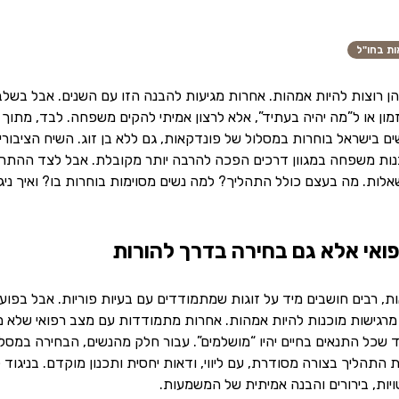
ות בחו"ל
הן רוצות להיות אמהות. אחרות מגיעות להבנה הזו עם השנים. אבל בשלב
זמון או ל”מה יהיה בעתיד”, אלא לרצון אמיתי להקים משפחה. לבד, מתו
שים בישראל בוחרות במסלול של פונדקאות, גם ללא בן זוג. השיח הציבור
ת משפחה במגוון דרכים הפכה להרבה יותר מקובלת. אבל לצד ההתרגשות
ות. מה בעצם כולל התהליך? למה נשים מסוימות בוחרות בו? ואיך ניג
פואי אלא גם בחירה בדרך להורות
, רבים חושבים מיד על זוגות שמתמודדים עם בעיות פוריות. אבל בפועל
רגישות מוכנות להיות אמהות. אחרות מתמודדות עם מצב רפואי שלא מא
ד שכל התנאים בחיים יהיו “מושלמים”. עבור חלק מהנשים, הבחירה במסל
את התהליך בצורה מסודרת, עם ליווי, ודאות יחסית ותכנון מוקדם. בניג
ת, בירורים והבנה אמיתית של המשמעות.