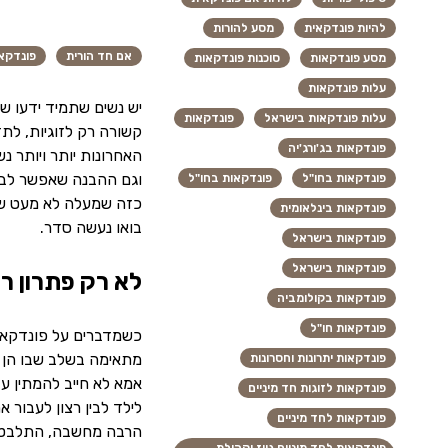
להיות פונדקאית
מסע להורות
אם חד הורית
פונדקא
מסע פונדקאות
סוכנות פונדקאות
עלות פונדקאות
יש נשים שתמיד ידעו ש
עלות פונדקאות בישראל
פונדקאות
קשורה רק לזוגיות, לת
פונדקאות בג'ורג'יה
האחרונות יותר ויותר נ
וגם ההבנה שאפשר לבנו
פונדקאות בחו"ל
פונדקאות בחו"ל
כזה שמעלה לא מעט שאל
פונדקאות בינלאומית
בואו נעשה סדר.
פונדקאות בישראל
פונדקאות בישראל
לא רק פתרון ר
פונדקאות בקולומביה
פונדקאות חו"ל
כשמדברים על פונדקאות
מתאימה בשלב שבו הן מ
פונדקאות יתרונות וחסרונות
אמא לא חייב להמתין ע
פונדקאות לזוגות חד מיניים
לילד לבין רצון לעבור 
פונדקאות לחד מיניים
הרבה מחשבה, התלבטויו