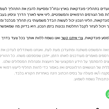
יועדים בתהליכי פונדקאות בארץ ובחו”ל ומסייעת להבין את התהליך לעו
 מול הגורמים הרפואיים והמשפטיים, ליווי אישי לאורך הדרך וניסיון בעב
דקאות, הליווי הנכון יכול לעשות הבדל משמעותי בין תהליך מבלבל ומצי
 ויכול לעזור לקבל החלטות נכונות בזמן הנכון, היא בדיוק מה שמאפש
מסע פונדקאות,
צרי איתנו קשר
ואנו נשמח ללוות אותך בכל צעד בדרך 
ואה והמשפט משתנה ומתעדכן מעת לעת, ואנחנו משתדלים לעדכן את כ
רסמים מאמרים מעודכנים לאותו הזמן, ייתכן שפספסנו משהו. כל ההורי
יצים להסתמך על הידע המקצועי של היועצות ומנהלות המסלולים שלנו.
ית של הנושאים הרלוונטיים ואין באמור כדי להוות תחליף לייעוץ רפואי
נה ו/או פעולה על בסיס הכתוב הינה באחריות הקורא בלבד.
תבות? נשמח לשמוע.