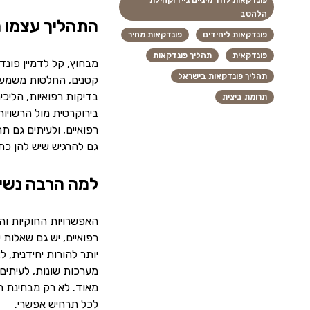
פונדקאות לחד מיניים גייז וקהילת
הלהטב
התהליך עצמו מ
פונדקאות ליחידים
פונדקאות מחיר
פונדקאית
תהליך פונדקאות
מבחוץ, קל לדמיין פונד
תהליך פונדקאות בישראל
קטנים, החלטות משמעות
בדיקות רפואיות, הליכי
תרומת ביצית
בירוקרטית מול הרשויות
רפואיים, ולעיתים גם 
גם להרגיש שיש להן כת
למה הרבה נשים
האפשרויות החוקיות וה
רפואיים, יש גם שאלות
יותר להורות יחידנית,
מערכות שונות, לעיתים
מאוד. לא רק מבחינת הנ
לכל תרחיש אפשרי.