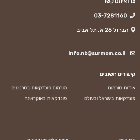
צרו איתנו קשר
03-7281160
הברזל 26 א’, תל אביב
info.nb@surmom.co.il
קישורים חשובים
אודות סורמום
סורמום פונדקאות בסרטונים
פונדקאות בישראל ובעולם
פונדקאות באוקראינה