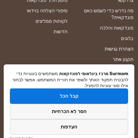
צרו קשר
מימון הליך פונדקאות
מה נדרש כדי לשמש כאם
סיפורי הצלחה בוידאו
פונדקאית?
לקוחות ממליצים
פונדקאות והלכה
חדשות
בלוגים
הצהרת נגישות
תקנון אתר
מדיניות פרטיות
משתמשים בעוגיות כדי
Surmom מרכז בינלאומי לפונדקאות
להבטיח תפקוד האתר ולשפר את חוויית המשתמש. אפשר לבחור
מפת אתר
אילו סוגי עוגיות להפעיל.
קבל הכל
© סורמום All Rights Reserved 2026
הסר לא הכרחיות
פיתוח ושיווק באינטרנט
DreamZone
העדפות