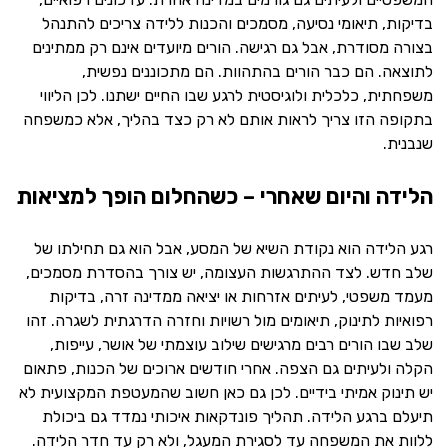
בדיקות, תיאומי נסיעה, מסמכים והכנות ללידה צריכים להתנהל
בצורה מסודרת, אבל גם רגישה. הורים מיועדים אינם רק ממתינים
לתוצאה. הם כבר הורים בהתהוות. הם מתכוננים נפשית,
משפחתית, כלכלית ולוגיסטית לרגע שבו החיים ישתנו. לכן הליווי
בתקופה הזו צריך לראות אותם לא רק כצד בהליך, אלא כמשפחה
שנבנית.
הלידה והיום שאחרי – כשהחלום הופך למציאות
רגע הלידה הוא נקודת השיא של המסע, אבל הוא גם תחילתו של
שלב חדש. לצד ההתרגשות העצומה, יש צורך בהסדרת מסמכים,
מעמד משפטי, לעיתים אזרחות או יציאה ממדינה זרה, בדיקות
רפואיות לתינוק, תיאומים מול רשויות וחזרה הדרגתית לשגרה. זהו
שלב שבו הורים רבים מרגישים שילוב עוצמתי של אושר, עייפות,
הקלה ולעיתים גם הצפה. אחרי חודשים ארוכים של הכנות, פתאום
יש תינוק אמיתי בידיים. לכן גם כאן חשוב שהמעטפת המקצועית לא
תיעלם ברגע הלידה. תהליך פונדקאות איכותי נמדד גם ביכולת
ללוות את המשפחה עד לסגירת המעגל, ולא רק עד חדר הלידה.