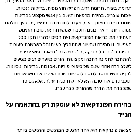
כאן נכנסות לתמונה שאלות כמו שימוש בביציות של האם המיועדת,
תרומת ביצית, תרומת זרע, הפריה חוץ גופית, בדיקות גנטיות,
איכות עוברים, בחירת מרפאה ותיאום בין אנשי מקצוע במדינות
שונות במידת הצורך. אבל מעבר למונחים הרפואיים, יש כאן החלטה
עמוקה יותר – איך בונים תוכנית שמשרתת את טובת התינוק
העתידי, את בריאות הפונדקאית ואת הסיכוי להריון תקין ככל
האפשר. זו הסיבה שחשוב שהתהליך לא יתנהל כשרשרת פעולות
טכניות בלבד. כל בדיקה, כל בחירה וכל תיאום רפואי צריכים
להתחבר לתמונה רחבה ומקצועית. הורים מיועדים רבים מגיעים
לשלב הזה אחרי שנים של טיפולי פוריות, אכזבות, בדיקות וניסיונות.
לכן יש חשיבות גדולה גם לרגישות שבה מציגים את האפשרויות.
תוכנית רפואית טובה היא לא רק תוכנית יעילה, אלא גם כזו
שמכבדת את הדרך שההורים כבר עברו.
בחירת הפונדקאית לא עוסקת רק בהתאמה על
הנייר
מציאת פונדקאית היא אחד הרגעים המרגשים והרגישים ביותר