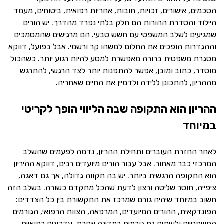
הסכמים, אישורים, זכויות, חובות, אחריות רפואית, ביטוחים, מעמד
היילוד והסדרת ההורות הם חלק בלתי נפרד מהדרך. יש הורים
שמגיעים לשלב המשפטי עם חשש טבעי. הם מרגישים שהמסמכים
וההגדרות הופכים את החלום למשהו קר ורשמי. אבל בפועל, דווקא
מסגרת משפטית ברורה מאפשרת למסע להיות רגוע יותר. כשהכול
מוסדר, כתוב ומובן, אפשר להתפנות יותר לצד הרגשי, להתרגש
מההריון, להתכונן ללידה ולדמיין את החיים שאחריה.
ההריון הוא התקופה שבה הליווי הופך לקריטי
במיוחד
לאחר החזרת העוברים ותחילת ההריון, נדמה לפעמים שהשלב
המרכזי כבר מאחור. אבל עבור הורים מיועדים רבים, דווקא ההיריון
הוא התקופה הרגשית ביותר. יש בה תקווה גדולה, אך גם דאגה,
ציפייה, חוסר שליטה ורצון לדעת שהכל מתקדם כשורה. בשלב הזה
חשוב במיוחד שיהיה גורם שמרכז את התקשורת בין כל הצדדים:
הפונדקאית, ההורים המיועדים, המרפאה, הצוות הרפואי, הגורמים
המשפטיים ולעיתים גם גורמים במדינה אחרת. עדכונים רפואיים,