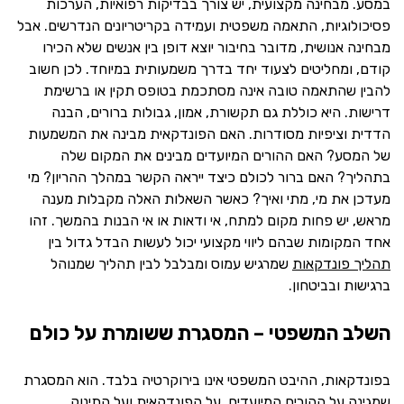
במסע. מבחינה מקצועית, יש צורך בבדיקות רפואיות, הערכות
פסיכולוגיות, התאמה משפטית ועמידה בקריטריונים הנדרשים. אבל
מבחינה אנושית, מדובר בחיבור יוצא דופן בין אנשים שלא הכירו
קודם, ומחליטים לצעוד יחד בדרך משמעותית במיוחד. לכן חשוב
להבין שהתאמה טובה אינה מסתכמת בטופס תקין או ברשימת
דרישות. היא כוללת גם תקשורת, אמון, גבולות ברורים, הבנה
הדדית וציפיות מסודרות. האם הפונדקאית מבינה את המשמעות
של המסע? האם ההורים המיועדים מבינים את המקום שלה
בתהליך? האם ברור לכולם כיצד ייראה הקשר במהלך ההריון? מי
מעדכן את מי, מתי ואיך? כאשר השאלות האלה מקבלות מענה
מראש, יש פחות מקום למתח, אי ודאות או אי הבנות בהמשך. זהו
אחד המקומות שבהם ליווי מקצועי יכול לעשות הבדל גדול בין
תהליך פונדקאות
שמרגיש עמוס ומבלבל לבין תהליך שמנוהל
ברגישות ובביטחון.
השלב המשפטי – המסגרת ששומרת על כולם
בפונדקאות, ההיבט המשפטי אינו בירוקרטיה בלבד. הוא המסגרת
שמגינה על ההורים המיועדים, על הפונדקאית ועל התינוק.