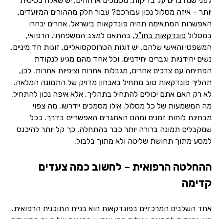
לפני שמדברים על בדיקות, מסמכים או חוזים, יש שאלה בסיסית
יותר – איזה מסלול נכון עבורכם? עבור חלק מההורים המיועדים,
האפשרות המתאימה תהיה פונדקאות בישראל. אחרים יבחרו
במסלול
פונדקאות בחו”ל
, בהתאם למצב המשפחתי, הרפואי,
המשפטי והאישי שלהם. יש זוגות הטרוסקסואליים, זוגות חד מיניים,
נשים יחידניות וגברים יחידניים, וכל אחד מהם מגיע לנקודת
הפתיחה עם צרכים אחרים, מגבלות אחרות וציפיות אחרות. לכן,
תהליך פונדקאות טוב מתחיל באבחון מדויק של התמונה המלאה.
לא רק האם אתם יכולים להתחיל בתהליך, אלא איפה נכון להתחיל,
מה המשמעות של כל מסלול, אילו מסמכים יידרשו, מה צפוי
מבחינת לוחות זמנים ומהם האתגרים האפשריים בדרך. ככל
שמקבלים תמונה ברורה יותר כבר בהתחלה, כך קל יותר להיכנס
למסע מתוך תחושת שליטה ולא מתוך בלבול.
ההחלטה הרפואית – לחשוב כמה צעדים
קדימה
אחד השלבים המרכזיים בפונדקאות הוא בניית התוכנית הרפואית.