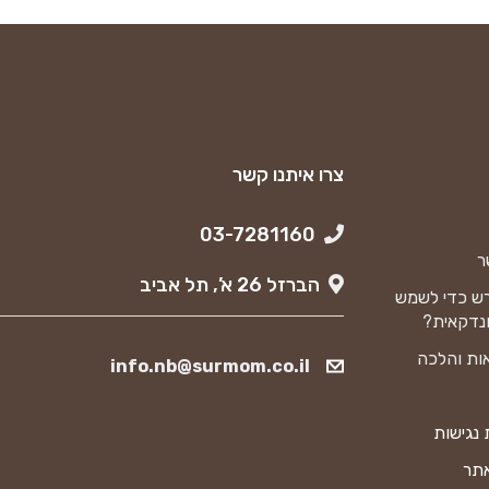
צרו איתנו קשר
03-7281160
ר
הברזל 26 א’, תל אביב
ש כדי לשמש
נדקאית?
ות והלכה
info.nb@surmom.co.il
נגישות
אתר