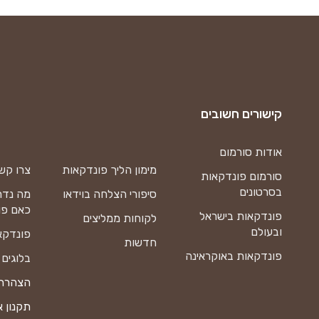
קישורים חשובים
אודות סורמום
מימון הליך פונדקאות
צרו קש
סורמום פונדקאות
בסרטונים
סיפורי הצלחה בוידאו
מה נדר
כאם פו
פונדקאות בישראל
לקוחות ממליצים
ובעולם
פונדקא
חדשות
פונדקאות באוקראינה
בלוגים
הצהרת 
תקנון 