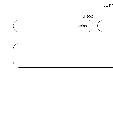
...
טלפון: