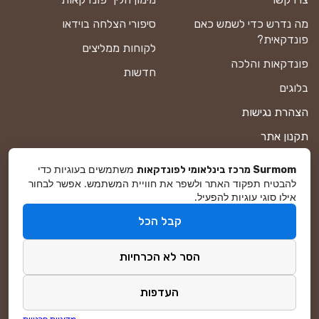
מה נדרש כדי לשמש כאם
סיפורי הצלחה בוידאו
פונדקאית?
לקוחות ממליצים
פונדקאות והלכה
חדשות
בלוגים
הצהרת נגישות
תקנון אתר
מדיניות פרטיות
משתמשים בעוגיות כדי
Surmom מרכז בינלאומי לפונדקאות
להבטיח תפקוד האתר ולשפר את חוויית המשתמש. אפשר לבחור
מפת אתר
אילו סוגי עוגיות להפעיל.
קבל הכל
© סורמום All Rights Reserved 2026
הסר לא הכרחיות
פיתוח ושיווק באינטרנט
DreamZone
העדפות