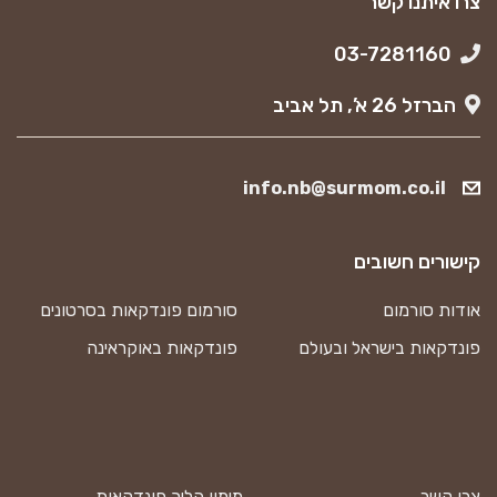
צרו איתנו קשר
03-7281160
הברזל 26 א’, תל אביב
info.nb@surmom.co.il
קישורים חשובים
אודות סורמום
סורמום פונדקאות בסרטונים
פונדקאות בישראל ובעולם
פונדקאות באוקראינה
צרו קשר
מימון הליך פונדקאות