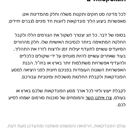
לכל מדינה סט חוקים ותקנות משלה וחלק מהמדינות אינן
מאפשרות ביצוע הליך פונדקאות לזוגות חד מיניים לגברים יחידים.
בסופו של דבר, כל זוג יצטרך לשקול את הגורמים הללו ולקבל
החלטה המתאימה ביותר לנסיבות האישיות שלו. חלק מההורים
המיועדים עשויים לתעדף יעילות זמן ולרצות לזרז את התהליך,
בעוד שאחרים עשויים להיות מונחים על ידי שיקולים כלכליים
ולהעדיף אפשרויות משתלמות יותר בארץ או בחו”ל. הבנת
האפשרויות השונות העומדות בפניכם חיונית לפני היציאה למסע
הפונדקאות ולקבלת החלטות מושכלות ומיטביות עבורכם.
לקבלת ייעוץ וליווי לכל אורך מסע הפונדקאות שלכם בארץ או
בעולם,
צרו איתנו קשר
והמומחים של סוכנות סורמום ישמחו לסייע
לכם.
עולם הפונדקאות, הרפואה והמשפט משתנה ומתעדכן מעת לעת,