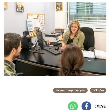
הליך IVF
הליך פונדקאות בישראל
שיתוף :