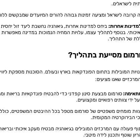
תית לישראלים.
יה קרובה לישראל ומציעה זמינות גבוהה להורים המיועדים שמבקשים לל
מדינות אחרות:
ביחס למדינות אחרות, גיאורגיה נחשבת ליעד זול יחסית ל
איכותי. בנוסף לתהליך עצמו, עלויות המחיה הנמוכות במדינה מאפשרות 
ללת של התהליך.
ורמום מסייעת בתהליך?
ויות המובילות בתחום הפונדקאות בארץ ובעולם. הסוכנות מספקת ליווי
המרכזיים שאנו מציעים:
מתאימה:
סורמום מבצעת סינון קפדני כדי להבטיח פונדקאיות בריאות ו
 ידי צוותים רפואיים ומקצועיים.
וות מומחים משפטיים של סורמום מטפל בכל ההיבטים המשפטיים, כולל נ
י הבירוקרטיה המקומית.
ף פעולה עם המרכזים המובילים בגיאורגיה מבטיח מעקב איכותי ובריאו
ן שוטף ותכנון לידה מיטבי.