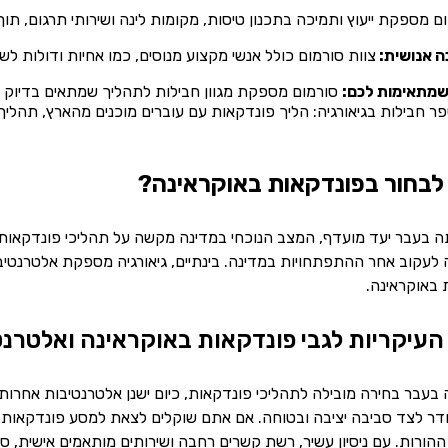
ם מספקת ייעוץ ותמיכה בתכנון טיסות, מקומות לינה ושירותי תרגום, תוך ל
כה אנושית:
צוות סורמום כולל אנשי מקצוע מנוסים, כמו אחיות ודולות ל
שמתאימות לכם:
סורמום מספקת מגוון חבילות לתהליך שמתאים בדיוק 
ר חבילות בגיאורגיה: הליך פונדקאות עם עוברים מוכנים מהארץ, תהליך
ן לבחור בפונדקאות באוקראינה?
ה בעבר יעד מועדף, המצב הנוכחי במדינה מקשה על תהליכי פונדקאות ב
לעקוב אחר ההתפתחויות במדינה. בינתיים, גיאורגיה מספקת אלטרנטי
 באוקראינה.
עיקריות לגבי פונדקאות באוקראינה ואלטרנ
 בעבר בחירה מובילה לתהליכי פונדקאות, כיום ישנן אלטרנטיבות אחרות
דר לצד סביבה יציבה ובטוחה. אם אתם שוקלים לצאת למסע פונדקאות, צו
הורות. עם ניסיון עשיר, רשת קשרים רחבה ושירותים מותאמים אישית,