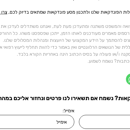
לות הפונדקאות שלנו ולתכנון מסע פונדקאות שמתאים בדיוק לכם,
צרו 
ואה והמשפט משתנה ומתעדכן מעת לעת, ואנחנו משתדלים לעדכן את כ
רסמים מאמרים מעודכנים לאותו הזמן, ייתכן שפספסנו משהו. כל ההורי
יצים להסתמך על הידע המקצועי של היועצות ומנהלות המסלולים שלנו.
ית של הנושאים הרלוונטיים ואין באמור כדי להוות תחליף לייעוץ רפואי
נה ו/או פעולה על בסיס הכתוב הינה באחריות הקורא בלבד.
תבות? נשמח לשמוע.
אות? נשמח אם תשאירו לנו פרטים ונחזור אליכם במהרה
אימייל: