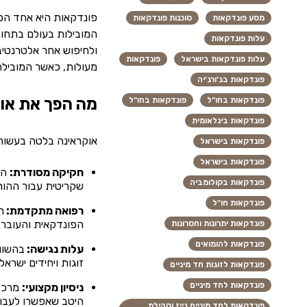
פונדקאות היא אחד הפת
מסע פונדקאות
סוכנות פונדקאות
המובילות בעולם בתחום
עלות פונדקאות
ולחיפוש אחר אלטרנטיב
עלות פונדקאות בישראל
פונדקאות
מעולות, כאשר המובילה 
פונדקאות בג'ורג'יה
מה הפך את אוק
פונדקאות בחו"ל
פונדקאות בחו"ל
פונדקאות בינלאומית
אוקראינה בלטה בעשור ה
פונדקאות בישראל
פונדקאות בישראל
חקיקה מסודרת:
הח
פונדקאות בקולומביה
שקריטית עבור ההורי
פונדקאות חו"ל
רפואה מתקדמת:
הפונדקאית והעובר.
פונדקאות יתרונות וחסרונות
פונדקאות להומואים
עלות נגישה:
בהשווא
זוגות ויחידים ישראל
פונדקאות לזוגות חד מיניים
פונדקאות לחד מיניים
ניסיון מקצועי:
מרכזי
היטב שאפשרו לעבו
פונדקאות לחד מיניים גייז וקהילת