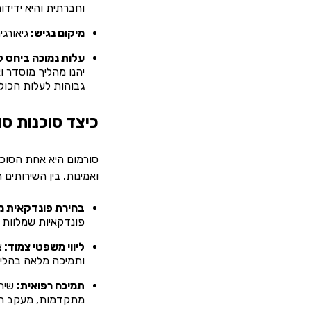
וחברתית והיא ידידו
מיקום נגיש:
גיאורג
עלות נמוכה ביחס ל
יהנו מהליך מוסדר ו
גבוהות לעלות הכו
כיצד סוכנות ס
סורמום היא אחת הסוכנ
ואמינות. בין השירותים 
בחירת פונדקאית 
פונדקאיות שמלוות על
ליווי משפטי צמוד:
צ
ותמיכה מלאה בהליכ
תמיכה רפואית:
שיתו
מתקדמות, מעקב הריו