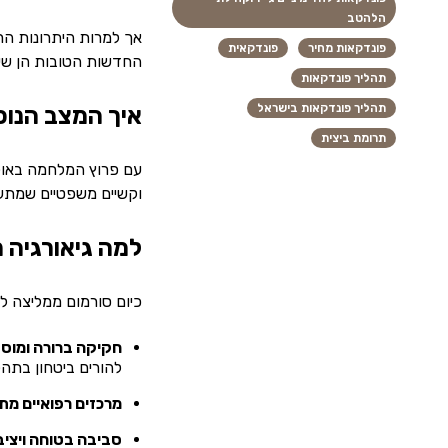
הלהטב
אך למרות היתרונות הרב
פונדקאות מחיר
פונדקאית
החדשות הטובות הן שיש
תהליך פונדקאות
תהליך פונדקאות בישראל
איך המצב הנוכ
תרומת ביצית
עם פרוץ המלחמה באוקרא
וקשיים משפטיים שמתעו
למה גיאורגיה 
כיום סורמום ממליצה לה
חקיקה ברורה ומוס
להורים ביטחון בתהל
מרכזים רפואיים מת
סביבה בטוחה ויצי