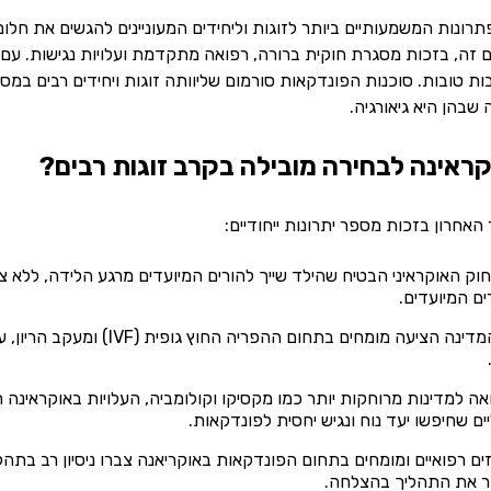
רונות המשמעותיים ביותר לזוגות וליחידים המעוניינים להגשים את חל
 זה, בזכות מסגרת חוקית ברורה, רפואה מתקדמת ועלויות נגישות. עם 
ות טובות. סוכנות הפונדקאות סורמום שליוותה זוגות ויחידים רבים ב
שבהן היא גיאורגיה.
ראינה לבחירה מובילה בקרב זוגות רבים?
אחרון בזכות מספר יתרונות ייחודיים:
וק האוקראיני הבטיח שהילד שייך להורים המיועדים מרגע הלידה, ללא צ
ם המיועדים.
המדינה הציעה מומחים בתחום
ה למדינות מרוחקות יותר כמו מקסיקו וקולומביה, העלויות באוקראינה 
יים שחיפשו יעד נוח ונגיש יחסית לפונדקאות.
ם רפואיים ומומחים בתחום הפונדקאות באוקריאנה צברו ניסיון רב בתהל
ר את התהליך בהצלחה.