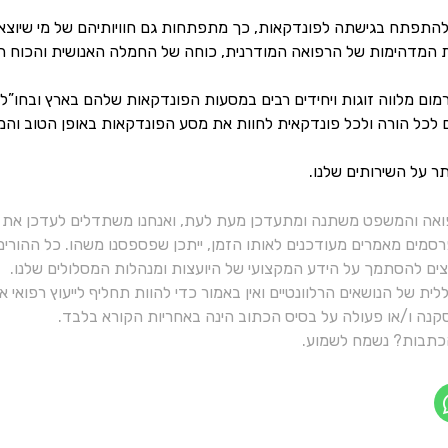
התפתח בגישתה לפונדקאות, כך מתפתחות גם חוויותיהם של מי שיוצאי
ות המדהימות של הרפואה המודרנית, כוחה של החמלה האנושית והכוח 
מום מלווה זוגות ויחידים רבים במסעות הפונדקאות שלהם בארץ ובחו”ל
יעים לכל הורה ולכל פונדקאית לחוות את מסע הפונדקאות באופן הטוב והמ
ר על השירותים שלנו.
ואה והמשפט משתנה ומתעדכן מעת לעת, ואנחנו משתדלים לעדכן את כ
רסמים מאמרים מעודכנים לאותו הזמן, ייתכן שפספסנו משהו. כל ההורי
יצים להסתמך על הידע המקצועי של היועצות ומנהלות המסלולים שלנו.
ית של הנושאים הרלוונטיים ואין באמור כדי להוות תחליף לייעוץ רפואי
נה ו/או פעולה על בסיס הכתוב הינה באחריות הקורא בלבד.
תבות? נשמח לשמוע.