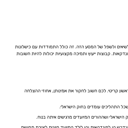
שיאים ולשפל של המסע הזה. זה כולל התמודדות עם כישלונות
נדקאות. קבוצות ייעוץ ותמיכה מקצועיות יכולות להיות חשובות
שון קריטי. לכם חשוב לחקור את אמינותן, אחוזי ההצלחה
שכל התהליכים עומדים בחוק הישראלי.
הישראלי ושההורים המיועדים מרגישים איתה בנוח.
וברים והטיפול הרפואי הנדרש הן לפונדקאית והן לילד המיועד חיונית ליצירת תחושת