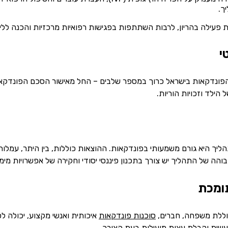
יך.
 פעילה בהריון, לרבות השתתפות בפגישות רפואיות מרכזיות והכנה לל
הפונדקאות בישראל כרוך במספר שלבים – החל מאישור הסכם הפונדקא
הילד וזכויות הוריות.
ך היא גורם משמעותי בפונדקאות. ההוצאות כוללות, בין היתר, עמלות ס
הה של התהליך יש צורך בתכנון פיננסי יסודי וחקירה של אפשרויות מימון 
וללת משפחה, חברים,
סוכנות פונדקאות
איכותית ואנשי מקצוע, יכולה ל
שית וקבלת עצות מועילות בעת הצורך.