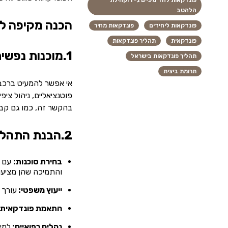
פונדקאות לחד מיניים גייז וקהילת
הלהטב
הכנה מקיפה ל
פונדקאות ליחידים
פונדקאות מחיר
פונדקאית
תהליך פונדקאות
1.מוכנות נפשית ורגשית
תהליך פונדקאות בישראל
תרומת ביצית
אי אפשר להמעיט ברכבת
פוטנציאליים, ניהול צי
בהקשר זה, כמו גם קבלת
2.הבנת התהליך שלב אחר שלב
בחירת סוכנות:
עם מ
והתמיכה שהן מציעו
ייעוץ משפטי:
עורך 
התאמת פונדקאית:
נהלים רפואיים: