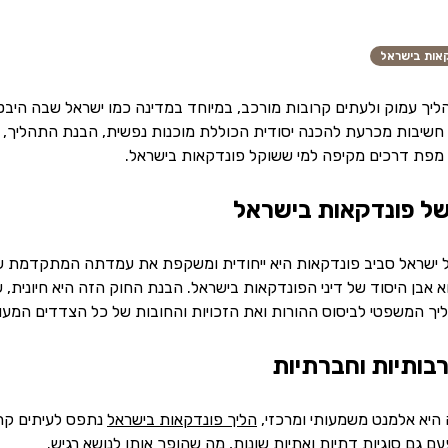
אות בישראל
יך עמוק ולעתים קרובות מורכב, במיוחד במדינה כמו ישראל שבה היבטי
חשיבות מכרעת להכנה יסודית הכוללת מוכנות נפשית, הבנת התהליך, ניוו
 מפת דרכים מקיפה למי ששוקל פונדקאות בישראל.
של פונדקאות בישראל
ראל סביב פונדקאות היא ייחודית ומשקפת את עמדתה המתקדמת של המד
רים משנת 1996 הוא אבן היסוד של דיני הפונדקאות בישראל. הבנת החוק הזה היא חי
יך המשפטי לביסוס ההורות ואת הזכויות והחובות של כל הצדדים המעור
בותיות וחברתיות
יא אלמנט משמעותי ומרכזי,
הליך פונדקאות בישראל
נתפס לעיתים קרו
 גם סוגיות דתיות ואתיות שונות, מה שהופך אותו לנושא רגיש.