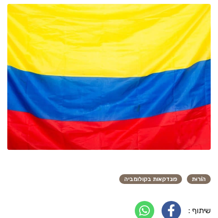
הוֹרוּת
פונדקאות בקולומביה
שיתוף :