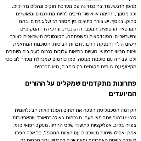
מהפן הרגשי. מדובר במדינה עם מערכת חוקים ונהלים מדויקים,
וכל מסמך, חתימה או אישור חייבים להיות מתורגמים ומאושרים
כחוק. בנוסף, יש צורך בתיאום בין מספר רב של גורמים, בהם
המרפאה הרפואית והמעבדה הגנטית, עורכי הדין המקומיים
והישראליים, הפונדקאית ומשפחתה, הקונסוליה הישראלית לצורך
רישום הילד והנפקת דרכון, חברות הביטוח, הסוכנות המתאמת
וצוות הליווי הרפואי. טעויות בתיאום עלולות לגרום לעיכובים מיותרים
ולכן עבודה עם סוכנות מנוסה, כמו סורמום שמנהלת מערך לוגיסטי
מקצועי עם צוותים מקומיים בקולומביה, היא הכרחית.
פתרונות מתקדמים שמקלים על ההורים
המיועדים
הקדמה הטכנולוגית הפכה את תחום הפונדקאות הבינלאומית
לנגיש ובטוח יותר מאי פעם. מצלמות באולטרסאונד שמאפשרות
צפייה בלייב, אפליקציות לתיעוד שלבי ההריון, מעקב רפואי בזמן
אמת ואפילו שיחות משולבות עם הצוות המטפל, כל אלה הפכו
לשגרה בשנים האחרונות ומאפשרים להרגיש יותר נוכחים גם