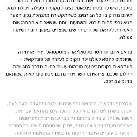
ותרבויות. כדי לעבור אותו בצורה חלקה ובטוחה, חשוב לבחור
סוכנות שיש לה ניסיון בינלאומי, נציגות מקומית פעילה, ויכולת לנהל
תיאום מדויק בין כל הגורמים. כשהתקשורת מתנהלת נכון, הפער
הגיאוגרפי פחות מורגש ומשמעותי, ומה שנשאר הוא ההתרגשות
האמיתית לקראת של חיים חדשים שנוצרים באמון, חיבור ושיתוף
פעולה.
בין אם אתם זוג הטרוסקסאלי או הומוסקסואלי, יחיד או יחידה,
שחולמים להביא לעולם ילד וזקוקים לעזרה של פונדקאית –
פונדקאות בקולומביה עם סורמום עשויה להיות הדרך להגשמת
החלום שלכם.
צרו איתנו קשר
ויחד נתכנן מסע פונדקאות שמותאם
בדיוק עבורכם.
עולם הפונדקאות, הרפואה והמשפט משתנה ומתעדכן מעת לעת,
ואנחנו משתדלים לעדכן את כל התוכן שלנו בהתאם. עם זאת,
משום שאנחנו עובדים בתחום זה כבר שנים רבות ומפרסמים
מאמרים מעודכנים לאותו הזמן, ייתכן שפספסנו משהו. כל ההורים
המיועדים עוברים איתנו הדרכות עדכניות המתאימות לתקופה