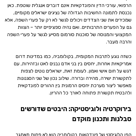
הרפואי, עורכי הדין והפונדקאיות אינם דוברים אנגלית שוטפת. כאן
נכנסת לתמונה החשיבות הגדולה של נציגים ישראלים מקומיים,
שמכירים את שני הצדדים ויכולים לגשר לא רק על פערי השפה, אלא
גם על הפערים התרבותיים. ואם נהיה ספציפיים יותר – הצוות
המקצועי והמנוסה של סוכנות סורמום מסייע לגשר על פערי השפה
והרבה מעבר.
כשזה נוגע לתרבות המקומית, בקולומביה, כמו במדינות דרום
אמריקאיות אחרות, יחסים בין בני אדם נבנים לאט ובזהירות, עם
דגש על חום אישי ואמון. לעומת זאת, ישראלים נוטים לצפות
לתקשורת ישירה, מהירה וברורה. שילוב נכון של שני הסגנונות
מאפשר ליצור מערכת יחסים הרמונית בין ההורים לפונדקאית
ולהבטיח תקשורת פתוחה לאורך כל ההריון.
בירוקרטיה ולוגיסטיקה: היבטים שדורשים
סבלנות ותכנון מוקדם
הפן הלוגיסטי של
פונדקאות בקולומביה
הוא לא פחות מאתגר