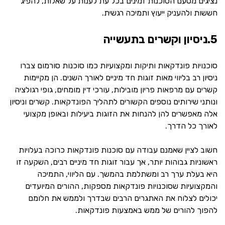
נציגים מטעם הסוכנות זמינים בכל עת לענות על שאלות, להפיג
חששות ולהעניק ייעוץ ותמיכה רגשית.
5.ניסיון וקשרים בתעשייה
סוכנויות פונדקאות ותיקות ומקצועיות כמו סוכנות סורמום צברו
ניסיון רב בליווי מאות זוגות חד מיניים לאורך השנים. הן מקיימות
קשרים עם מרפאות פריון מובילות, עורכי דין מומחים, גופי רגולציה
ונותני שירותים נוספים הקשורים לתהליך הפונדקאות. קשרים וניסיון
אלה מאפשרים להן להנחות את הזוגות ביעילות ובאופן מקצועי
לאורך כל הדרך.
חשוב לציין שאמנם עבודה עם סוכנות פונדקאות כרוכה בעלויות
ראשוניות גבוהות יותר, אך עבור זוגות חד מיניים רבים, השקעה זו
היא בעלת ערך רב ומשתלמת בהמשך. עם הליווי, התמיכה
והמקצועיות שסוכנויות פונדקאות מספקות, ההורים המיועדים
יכולים לצלוח את האתגרים הרבים שבדרך ולממש את חלומם
להפוך להורים של ממש באמצעות פונדקאות.