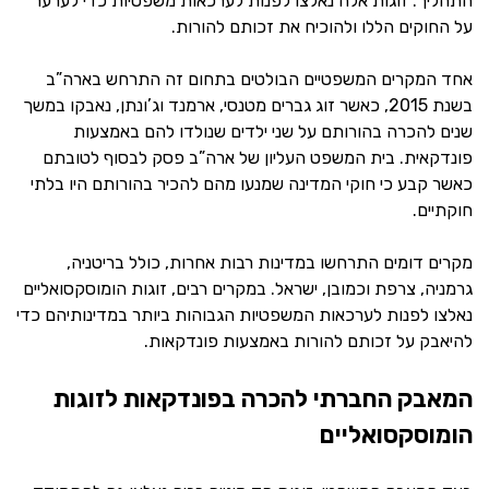
התהליך. זוגות אלה נאלצו לפנות לערכאות משפטיות כדי לערער
על החוקים הללו ולהוכיח את זכותם להורות.
אחד המקרים המשפטיים הבולטים בתחום זה התרחש בארה”ב
בשנת 2015, כאשר זוג גברים מטנסי, ארמנד וג’ונתן, נאבקו במשך
שנים להכרה בהורותם על שני ילדים שנולדו להם באמצעות
פונדקאית. בית המשפט העליון של ארה”ב פסק לבסוף לטובתם
כאשר קבע כי חוקי המדינה שמנעו מהם להכיר בהורותם היו בלתי
חוקתיים.
מקרים דומים התרחשו במדינות רבות אחרות, כולל בריטניה,
גרמניה, צרפת וכמובן, ישראל. במקרים רבים, זוגות הומוסקסואליים
נאלצו לפנות לערכאות המשפטיות הגבוהות ביותר במדינותיהם כדי
להיאבק על זכותם להורות באמצעות פונדקאות.
המאבק החברתי להכרה בפונדקאות לזוגות
הומוסקסואליים