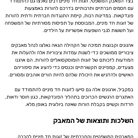
בצד המאבק המשפטי, זוגות חד מיניים רבים נאלצו גם להתמודד
עם חסמים חברתיים ותרבותיים בדרכם להורות באמצעות
פונדקאות. במדינות רבות, קיימת התנגדות חברתית ודתית להורות
של זוגות חד מיניים, המבוססת על תפיסות מסורתיות של המשפחה
ועל חששות לגבי השפעות אפשריות על הילדים.
ארגונים וקבוצות תמיכה של הקהילה הגאה נאלצו לנהל מאבקים
ציבוריים ממושכים כדי לשנות עמדות ציבוריות אלה ולהעלות את
המודעות לזכותם של זוגות הומוסקסואליים להורות. הם ארגנו
מצעדים, קמפיינים תקשורתיים וכנסים כדי להציג את סיפוריהם
האישיים ולהדגיש את היכולת שלהם להיות הורים אוהבים ומסורים.
במקביל, ארגונים אלה גם סייעו לזוגות חד מיניים להתמודד עם
האתגרים הרגשיים הכרוכים בתהליך הפונדקאות, כגון חוסר ודאות,
חרדות וקשיים בקבלת הורות שאינה ביולוגית באופן מלא.
השלכות ותוצאות של המאבק
המאבקים המשפטיים והחברתיים של זוגות חד מיניים להכרה