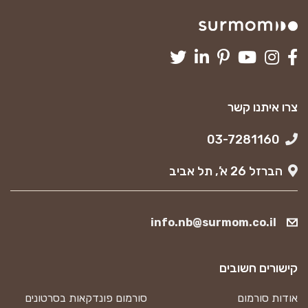
צרו איתנו קשר
03-7281160
הברזל 26 א’, תל אביב
info.nb@surmom.co.il
קישורים חשובים
אודות סורמום
סורמום פונדקאות בסרטונים