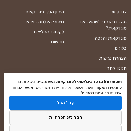
צרו קשר
מימון הליך פונדקאות
מה נדרש כדי לשמש כאם
סיפורי הצלחה בוידאו
פונדקאית?
לקוחות ממליצים
פונדקאות והלכה
חדשות
בלוגים
הצהרת נגישות
תקנון אתר
מדיניות פרטיות
משתמשים בעוגיות כדי
Surmom מרכז בינלאומי לפונדקאות
להבטיח תפקוד האתר ולשפר את חוויית המשתמש. אפשר לבחור
מפת אתר
אילו סוגי עוגיות להפעיל.
קבל הכל
© סורמום All Rights Reserved 2026
הסר לא הכרחיות
פיתוח ושיווק באינטרנט
DreamZone