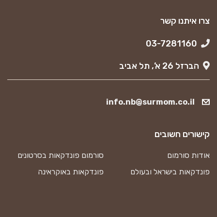
צרו איתנו קשר
03-7281160
הברזל 26 א’, תל אביב
info.nb@surmom.co.il
קישורים חשובים
אודות סורמום
סורמום פונדקאות בסרטונים
פונדקאות בישראל ובעולם
פונדקאות באוקראינה