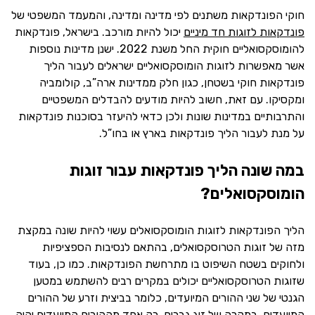
חוקי הפונדקאות משתנים לפי מדינה ומדינה, והמעמד המשפטי של
פונדקאות לזוגות חד מיניים
יכול להיות מורכב. בישראל, פונדקאות
להומוסקסואליים חוקית החל משנת 2022. ישנן מדינות נוספות
אשר מאפשרות לזוגות הומוסקסואליים ישראלים לעבור הליך
פונדקאות חוקי בשטחן, כגון חלק ממדינות ארה”ב, קולומביה
ומקסיקו. עם זאת, חשוב להיות מודעים להבדלים המשפטיים
והתרבותיים במדינות שונות ולכן כדאי להיעזר בסוכנות פונדקאות
על מנת לעבור הליך פונדקאות בארץ או בחו”ל.
במה שונה הליך פונדקאות עבור זוגות
הומוסקסואלים?
הליך הפונדקאות לזוגות הומוסקסואלים עשוי להיות שונה במקצת
מזה של זוגות הטרוסקסואלים, בהתאם לנסיבות הספציפיות
ולחוקים בשטח השיפוט בו מתרחשת הפונדקאות. כמו כן, בעוד
שזוגות הטרוסקסואליים יכולים במקרים רבים להשתמש במטען
הגנטי של שני ההורים המיועדים, כלומר בביצית וזרע של ההורים
המיועדים. במקרה של זוג גברים, רק אחד מההורים המיועדים יהיה