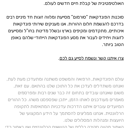
האולטימטיבית של קבלת חיים חדשים לעולם.
סוכנות הפונדקאות “סורמום” מסייעת ומלווה זוגות חד מיניים רבים
בדרכם להגשמת חלום ההורות. אנו מעניקים שירותי פונדקאות
איכותיים, מתקדמים ומקיפים בארץ ובשלל מדינות בחו”ל ומסייעים
לזוגות ויחידים לעבור את מסע הפונדקאות הייחודי שלהם באופן
הטוב ביותר.
צרו איתנו קשר ונשמח לסייע גם לכם
.
עולם הפונדקאות, הרפואה והמשפט משתנה ומתעדכן מעת לעת,
ואנחנו משתדלים לעדכן את כל התוכן שלנו בהתאם. עם זאת,
משום שאנחנו עובדים בתחום זה כבר שנים רבות ומפרסמים
מאמרים מעודכנים לאותו הזמן, ייתכן שפספסנו משהו. כל ההורים
המיועדים עוברים איתנו הדרכות עדכניות המתאימות לתקופה
הרלוונטית. אנחנו ממליצים להסתמך על הידע המקצועי של
היועצות ומנהלות המסלולים שלנו.
האמור מהווה סקירה כללית של הנושאים הרלוונטיים ואין באמור כדי