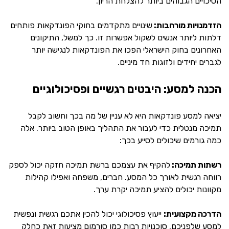
הסיכויים הגבוהים ביותר להצלחת הריון.
הזדמנויות מורחבות:
שינויים מתקדמים בחוקי הפונדקאות פותחים
דלתות ליותר אנשים לשקול אפשרות זו. כך למשל, התיקונים
האחרונים בחוק הישראלי הפכו את הפונדקאות לנגישה יותר
לגברים יחידים ולזוגות חד מיניים.
הכנה למסע: היבטים רגשיים ופסיכולוגיים
יציאה למסע פונדקאות היא לא עניין של מה בכך וחשוב לקבל
תמיכה מנטלית כדי לעבור את התהליך באופן הטוב ביותר. אלה
כמה גורמים שיכולים לסייע בכך:
רשתות תמיכה:
להקיף את עצמכם ברשת תמיכה חזקה יכול לספק
רווחה רגשית לאורך כל המסע. חברים, משפחה ואפילו קהילות
מקוונות יכולים להציע תמיכה יקרת ערך.
הדרכה מקצועית:
ייעוץ פסיכולוגי יכול להכין אתכם רגשית ונפשית
למסע שלפניכם. סוכנויות רבות כמו סורמום מציעות זאת כחלק