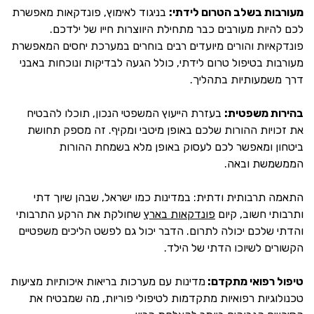
מעורבות בשלב הטרום לידתי:
בניגוד לאימוץ, פונדקאות מאפשרת
לכם להיות מעורבים כבר מתחילת היווצרות חייו של ילדכם.
פונדקאיות והורים מיועדים רבים בוחרים במערכת יחסים המאפשרת
מעורבות בטיפול טרום לידתי, כולל הגעה לבדיקות ונוכחות באבני
דרך משמעותיות בתהליך.
בהירות משפטית:
בעזרת הייעוץ המשפטי הנכון, תוכלו להבטיח
את זכויות ההורות שלכם באופן מיטבי ומקיף. זה מספק תחושת
ביטחון ומאפשר לכם לעסוק באופן מלא בשמחת ההורות
הממשמשת ובאה.
התאמה תרבותית ודתית: במדינות כמו ישראל, שבהן שיוך דתי
ותרבותי חשוב, קיום
פונדקאות בארץ
שחולקת את הרקע התרבותי
והדתי שלכם יכולה לתרום. הדבר יכול גם לפשט הליכים משפטיים
הקשורים לשיוכו הדתי של הילד.
טיפול רפואי מתקדם:
מדינות עם מערכות בריאות איכותיות מציעות
טכנולוגיות רפואיות מתקדמות לטיפולי פוריות, מה שמבטיח את