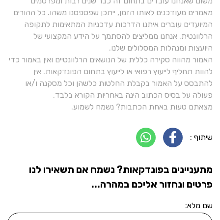
משום שאנחנו עובדים בתחום זה כבר שנים רבות ומפרסמים
מאמרים מעודכנים לאותו הזמן, ייתכן שפספסנו משהו. כל ההורים
המיועדים עוברים איתנו הדרכות עדכניות המתאימות לתקופה
הרלוונטית. אנחנו ממליצים להסתמך על הידע המקצועי של
היועצות ומנהלות המסלולים שלנו.
האמור מהווה סקירה כללית של הנושאים הרלוונטיים ואין באמור כדי
להוות תחליף לייעוץ רפואי או לייעוץ בתחום הפונדקאות. אין
להתבסס על האמור בקבלת החלטות כלשהן וכל מסקנה ו/או
פעולה על בסיס הכתוב הינה באחריות הקורא בלבד.
מצאתם טעות באחת הכתבות? נשמח לשמוע.
שיתוף :
מתעניינים בפונדקאות? נשמח אם תשאירו לנו
פרטים ונחזור אליכם במהרה...
שם מלא: