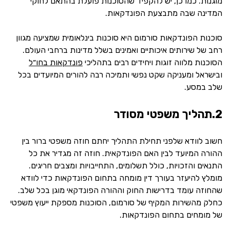
מוגנות. כמו כן, יש להקפיד שהסוכנות פועלת בהתאם לחוקי
המדינה שבה מתבצעת הפונדקאות.
סוכנות הפונדקאות סורמום היא סוכנות בינלאומית שמציעה מגוון
רחב של שירותים איכותיים ואמינים בשלל מדינות ברחבי העולם.
הסוכנות מלווה זוגות ויחידים רבים בתהליכי
פונדקאות בחו״ל
ובישראל ומעניקה שקט נפשי ותמיכה רבה להורים המיועדים בכל
שלב במסע.
2.תהליך משפטי מסודר
חשוב לוודא שלפני תחילת התהליך יחתם חוזה משפטי ברור בין
ההורה המיועד לבין האם הפונדקאית. חוזה זה מגדיר את כל
התנאים והזכויות, כולל תשלומים, התחייבויות ומצבים חריגים.
מומלץ להיעזר בעורך דין מומחה בתחום הפונדקאות כדי לוודא
שהחוזה עומד בדרישות החוק וההורה הפונדקאי מוגן בכל שלב.
כחלק מהשירות המקיף של סורמום, הסוכנות מספקת ייעוץ משפטי
של מומחים בתחום הפונדקאות.