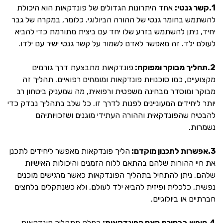
1.קשר גנטי:
אחד היתרונות הגדולים של פונדקאות הוא היכולת
להשתמש בחומר גנטי של ההורה הביולוגי. כלומר, במקרה של גבר
יחיד, ניתן להשתמש בזרע שלו יחד עם ביצית מתורמת כדי להביא
לעולם ילד. זה מאפשר לאדם לשמור על קשר גנטי ישיר עם ילדו.
2.תהליך מבוקר ומפוקח:
פונדקאות מתבצעת דרך גורמים
מקצועיים, כמו סוכנויות פונדקאות ומומחים רפואיים. תהליך זה
מבוקר ומוסדר מבחינה משפטית ורפואית, מה שמעניק ביטחון רב
יותר ליחידים המעוניינים לפנות לדרך זו. כל שלב בתהליך נבדק כדי
להבטיח שהפונדקאית וההורה העתידי מוגנים ושזכויותיהם
נשמרות.
3.אפשרות לתכנון מוקדם:
הליך פונדקאות מאפשר ליחידים לתכנן
את חיי ההורות שלהם בהתאם ללוח הזמנים והיכולות האישיות
שלהם. ניתן להתחיל בתהליך הפונדקאות כאשר מרגישים מוכנים
נפשית, כלכלית ופיזית להביא ילד לעולם, ולא כשנתקלים בלחצים
חברתיים או ביולוגיים.
4.חופש בבחירת האם הפונדקאית:
כחלק מתהליך
פונדקאות