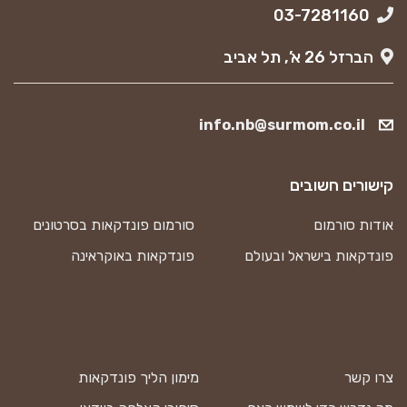
03-7281160
הברזל 26 א’, תל אביב
info.nb@surmom.co.il
קישורים חשובים
אודות סורמום
סורמום פונדקאות בסרטונים
פונדקאות בישראל ובעולם
פונדקאות באוקראינה
צרו קשר
מימון הליך פונדקאות