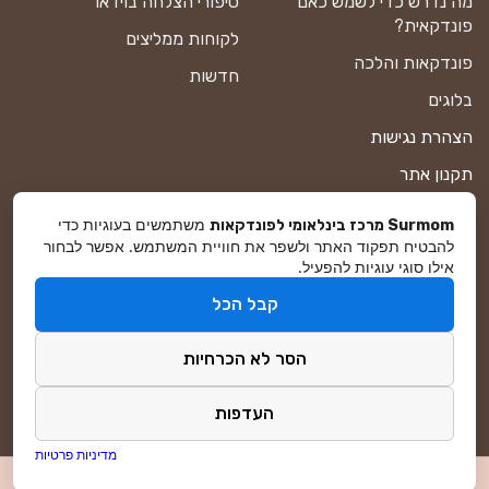
מה נדרש כדי לשמש כאם
סיפורי הצלחה בוידאו
פונדקאית?
לקוחות ממליצים
פונדקאות והלכה
חדשות
בלוגים
הצהרת נגישות
תקנון אתר
מדיניות פרטיות
משתמשים בעוגיות כדי
Surmom מרכז בינלאומי לפונדקאות
להבטיח תפקוד האתר ולשפר את חוויית המשתמש. אפשר לבחור
מפת אתר
אילו סוגי עוגיות להפעיל.
קבל הכל
© סורמום All Rights Reserved 2026
הסר לא הכרחיות
פיתוח ושיווק באינטרנט
DreamZone
העדפות
מדיניות פרטיות
לפגישת ייעוץ ללא עלות