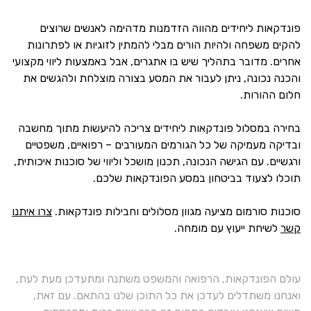
פונדקאות ליחידים מהווה הזדמנות מדהימה לאנשים שרוצים
להקים משפחה ולהיות הורים מבלי להמתין לזוגיות או לפתרונות
אחרים. מדובר בתהליך שיש בו אתגרים, אבל באמצעות ליווי מקצועי
והכנה נכונה, ניתן לעבור את המסע בצורה מוצלחת ולהגשים את
חלום ההורות.
בחירה במסלול פונדקאות ליחידים צריכה להיעשות מתוך מחשבה
ובדיקה מעמיקה של כל הגורמים המעורבים – רפואיים, משפטיים
ורגשיים. עם הגישה הנכונה, תכנון מושכל וליווי של סוכנות איכותית,
תוכלו לצעוד בביטחון במסע הפונדקאות שלכם.
סוכנות סורמום מציעה מגוון מסלולים וחבילות פונדקאות.
צרו איתנו
קשר
לשיחת ייעוץ עם מומחה.
עולם הפונדקאות, הרפואה והמשפט משתנה ומתעדכן מעת לעת,
ואנחנו משתדלים לעדכן את כל התוכן שלנו בהתאם. עם זאת,