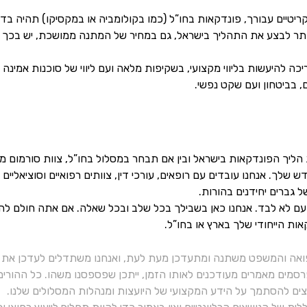
קריטיים עבורך, פונדקאות בחו”ל (כמו בקולומביה או במקסיקו) תהיה בד
תר לבצע את התהליך בישראל, גם במחיר של המתנה ממושכת, יש בכך י
כה להיעשות בליווי מקצועי, בשקיפות מלאה ועם ליווי של סוכנות אמינ
 בביטחון ועם שקט נפשי.
הליך הפונדקאות בישראל ובין אם תבחר במסלול בחו”ל, צוות סורמום 
 שלך. אנחנו עובדים עם רופאים, עורכי דין, צוותים רפואיים וסוציאליי
ל גברים יחידנים בהורות.
ם לא לבד. אנחנו כאן בשבילך בכל שלב ובכל שאלה. אם אתה חולם להב
ות הייחודי שלך בארץ או בחו”ל.
ואה והמשפט משתנה ומתעדכן מעת לעת, ואנחנו משתדלים לעדכן את כ
רסמים מאמרים מעודכנים לאותו הזמן, ייתכן שפספסנו משהו. כל ההורי
יצים להסתמך על הידע המקצועי של היועצות ומנהלות המסלולים שלנו.