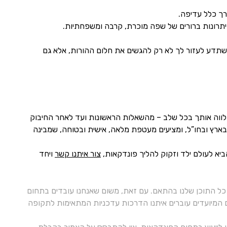
רך כלל עדיפה.
תרונות ברורים של שפה מוכרת, קרבה ומשפחתיות.
ה שתדע לעזור לך לא רק להגשים את חלום ההורות, אלא גם
מלווה אותך בכל שלב – מהשאלות הראשונות ועד לאחר החיבוק
ם בארץ ובחו”ל, ומציעים מעטפת מלאה, אישית ובטוחה, שמבינה
יא לעולם ילד וזקוק להליך פונדקאות,
צור איתנו קשר
ויחד
ל התוכן שלנו בהתאם. עם זאת, משום שאנחנו עובדים בתחום
ם המיועדים עוברים איתנו הדרכות עדכניות המתאימות לתקופה