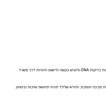
בעת חזרה לישראל עם תינוק שנולד בהליך פונדקאות בחו”ל, יש צורך להוכיח קשר גנטי באמצעות בדיקות DNA ולהגיש בקשה לרישום ההורות דרך משרד
סביבה תומכת, ולוודא שלילד תהיה תחושת שייכות וביטחון.