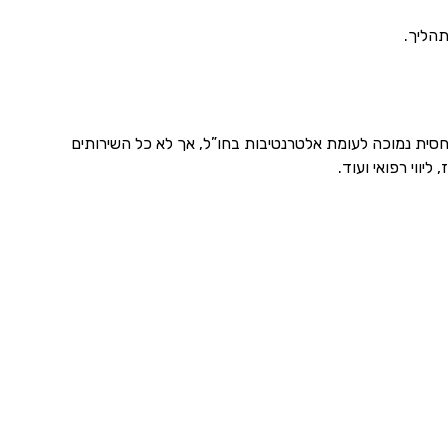
תהליך.
350,0 ש”ח. מדובר בעלות יחסית נמוכה לעומת אלטרנטיבות בחו”ל, אך לא כל השירותים
יווי רפואי ועוד.