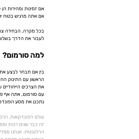
אם זמינות ומהירות הן 
אם אתה מרגיש בטוח יו
בכל מקרה, הבחירה צרי
לעבור את הדרך בשלום,
למה סורמום?
בין אם תבחר לבצע את 
הראשון עם התינוק החדש
את הצרכים הייחודיים ש
עם סורמום, אתה אף פע
נתכנן את מסע הפונדקא
עולם הפונדקאות, הרפ
זה כבר שנים רבות ומפ
הרלוונטית. אנחנו ממל