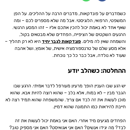
כשמדברים על פונדקאות, מדברים הרבה על ההליכים. על הפן
המשפטי, הרפואי, הלוגיסטי. אבל מה שלא מספרים לכם – ומה
שאף אחד לא באמת יכול להכין אתכם אליו – זהו המסע הרגשי.
הרגעים השקטים של הציפייה, הפחדים שלא מבטאים בקול,
והשמחה שאין לה מילים.
פונדקאות לגבר יחיד
היא לא רק תהליך –
אלא מסע שלם של טרנספורמציה אישית, של אומץ, ושל אהבה
שעוד לא נולדה, אבל כבר כל כך נוכחת.
ההחלטה: כשהלב יודע
יש רגע שבו העניין הופך מרעיון מעורפל לדבר אמיתי. הרגע שבו
הגבר מבין – לא במוח, אלא בלב – שהוא רוצה להיות אבא. שהוא
מוכן לעשות את זה לבד אם צריך. שהמשפחה שהוא תמיד רצה לא
חייבת להיראות כמו התמונה שהוא דמיין.
הפחדים מגיעים מיד אחרי. האם אני באמת יכול לעשות את זה
לבד? מה יגידו אנשים? האם אני אגואיסט? האם אני מספיק טוב?