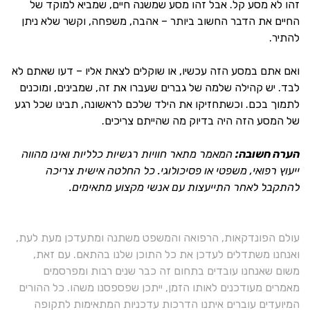
זהו לא מסע קל. אבל זהו מסע שמשנה חיים, שמביא למוקד של
החיים את הדבר החשוב ביותר – אהבה, משפחה, וקשר שלא ניתן
להתיר.
ואם אתם במסע הזה עכשיו, או שוקלים לצאת אליו – דעו שאתם לא
לבד. יש קהילה שלמה של גברים שעברו את זה, שמבינים, ומוכנים
לתמוך בכם. וכשתחזיקו את הילד שלכם לראשונה, תבינו שכל רגע
של המסע הזה היה בדיוק מה שהייתם צריכים.
הערה חשובה:
המאמר מתאר חוויות רגשיות כלליות ואינו מהווה
ייעוץ רפואי, משפטי או פסיכולוגי. כל החלטה אישית צריכה
להתקבל לאחר התייעצות עם אנשי מקצוע מתאימים.
עולם הפונדקאות, הרפואה והמשפט משתנה ומתעדכן מעת לעת,
ואנחנו משתדלים לעדכן את כל התוכן שלנו בהתאם. עם זאת,
משום שאנחנו עובדים בתחום זה כבר שנים רבות ומפרסמים
מאמרים מעודכנים לאותו הזמן, ייתכן שפספסנו משהו. כל ההורים
המיועדים עוברים איתנו הדרכות עדכניות המתאימות לתקופה