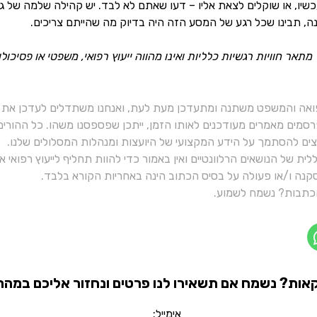
יו, או שוקלים לצאת אליו – דעו שאתם לא לבד. יש קהילה שלמה של גב
, תבינו שכל רגע של המסע הזה היה בדיוק מה שהייתם צריכים.
תאר חוויות רגשיות כלליות ואינו מהווה ייעוץ רפואי, משפטי או פסיכ
ואה והמשפט משתנה ומתעדכן מעת לעת, ואנחנו משתדלים לעדכן את כ
רסמים מאמרים מעודכנים לאותו הזמן, ייתכן שפספסנו משהו. כל ההורי
יצים להסתמך על הידע המקצועי של היועצות ומנהלות המסלולים שלנו.
ית של הנושאים הרלוונטיים ואין באמור כדי להוות תחליף לייעוץ רפואי
נה ו/או פעולה על בסיס הכתוב הינה באחריות הקורא בלבד.
תבות? נשמח לשמוע.
אות? נשמח אם תשאירו לנו פרטים ונחזור אליכם במהרה
אימייל: