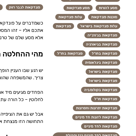
פונדקאות לגבר רווק
מסע להורות
מסע פונדקאות
סוכנות פונדקאות
עלות פונדקאות
כשמדברים על פונדקאות
עלות פונדקאות בישראל
פונדקאות
אתכם אליו – זהו המסע
פונדקאות בג'ורג'יה
אלא מסע שלם של טרנספ
פונדקאות בגיאורגיה
מהי ההחלטה הר
פונדקאות בחו"ל
פונדקאות בחו"ל
פונדקאות בינלאומית
יש רגע שבו העניין הופ
פונדקאות בישראל
צריך. שהמשפחה שהוא ת
פונדקאות בישראל
פונדקאות בקולומביה
הפחדים מגיעים מיד אח
לחלוטין – כל הורה עתיד
פונדקאות חו"ל
פונדקאות יתרונות וחסרונות
אבל יש גם את הציפייה
פונדקאות לזוגות חד מיניים
התחושה הזו מנצחת א
פונדקאות לחד מיניים
פונדקאות לחד מיניים גייז וקהילת