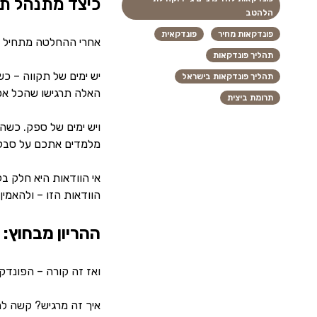
כיצד מתנהל תה
הלהטב
פונדקאות מחיר
פונדקאית
אחרי ההחלטה מתחיל הת
תהליך פונדקאות
יש ימים של תקווה – כ
תהליך פונדקאות בישראל
האלה תרגישו שהכל אפ
תרומת ביצית
ויש ימים של ספק. כשה
מלמדים אתכם על סבלנ
אי הוודאות היא חלק בלת
הוודאות הזו – ולהאמין
ההריון מבחוץ:
ואז זה קורה – הפונדק
איך זה מרגיש? קשה לת