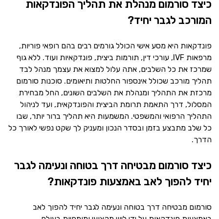
כיצד סורמום מנהלת את תהליך הפונדקאות
המורכב לגבר יחיד?
פונדקאות היא מסע אישי הכולל גורמים רבים בהם רופאי פוריות,
מרפאות IVF, עורכי דין, תורמות ביצית, פונדקאיות ועוד. ללא גוף
שמרכז את כל השלבים, אתה עלול למצוא את עצמך מנהל לבד
תהליך מורכב שכולל אינספור החלטות ותיאומים. סוכנות סורמום
מרכזת את התהליך ומנהלת את השלבים השונים, החל מבחירת
המסלול, דרך התאמת תרומת הביצית והפונדקאית, ועד לניהול
התהליך הרפואי והמשפטי. המשמעות היא תהליך ברור יותר, שבו
כל שלב מתבצע בזמן ובסדר הנכון ומעניק לך שקט נפשי לאורך כל
הדרך.
כיצד סורמום מבטיחה דרך בטוחה ונעימה לגבר
יחיד להפוך לאב באמצעות פונדקאות?
סורמום מבטיחה דרך בטוחה ונעימה לגבר יחיד להפוך לאב
באמצעות פונדקאות על ידי ליווי מקצועי ומומחיות בעולם