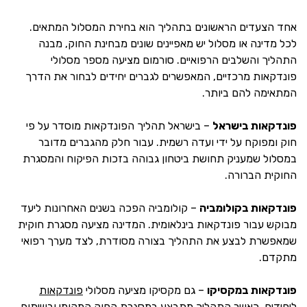
אחד הצעדים הראשונים בתהליך הוא בחירת המסלול המתאים.
לכל מדינה או מסלול יש מאפיינים שונים מבחינת החוק, מבנה
התהליך והשלבים הרפואיים. סורמום מציעה מספר מסלולי
פונדקאות מרכזיים, המאפשרים לגברים יחידים לבחור את הדרך
המתאימה להם ביותר.
פונדקאות בישראל
– בישראל תהליך הפונדקאות מוסדר על פי
חוק ומפוקח על ידי ועדה רשמית. עבור חלק מהגברים מדובר
במסלול שמעניק תחושת ביטחון גבוהה בזכות הפיקוח והמסגרת
החוקית הברורה.
פונדקאות בקולומביה
– קולומביה הפכה בשנים האחרונות ליעד
מבוקש עבור פונדקאות בינלאומית. המדינה מציעה מסגרת חוקית
שמאפשרת לבצע את התהליך בצורה מסודרת, לצד מערך רפואי
מתקדם.
פונדקאות במקסיקו
– גם מקסיקו מציעה מסלולי
פונדקאות
ליחידים
, כאשר התהליך מתבצע במסגרת החוק המקומי ובשיתוף