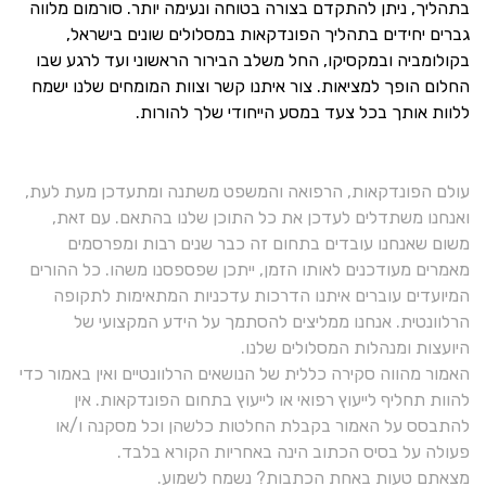
בתהליך, ניתן להתקדם בצורה בטוחה ונעימה יותר. סורמום מלווה
גברים יחידים בתהליך הפונדקאות במסלולים שונים בישראל,
בקולומביה ובמקסיקו, החל משלב הבירור הראשוני ועד לרגע שבו
החלום הופך למציאות. צור איתנו קשר וצוות המומחים שלנו ישמח
ללוות אותך בכל צעד במסע הייחודי שלך להורות.
עולם הפונדקאות, הרפואה והמשפט משתנה ומתעדכן מעת לעת,
ואנחנו משתדלים לעדכן את כל התוכן שלנו בהתאם. עם זאת,
משום שאנחנו עובדים בתחום זה כבר שנים רבות ומפרסמים
מאמרים מעודכנים לאותו הזמן, ייתכן שפספסנו משהו. כל ההורים
המיועדים עוברים איתנו הדרכות עדכניות המתאימות לתקופה
הרלוונטית. אנחנו ממליצים להסתמך על הידע המקצועי של
היועצות ומנהלות המסלולים שלנו.
האמור מהווה סקירה כללית של הנושאים הרלוונטיים ואין באמור כדי
להוות תחליף לייעוץ רפואי או לייעוץ בתחום הפונדקאות. אין
להתבסס על האמור בקבלת החלטות כלשהן וכל מסקנה ו/או
פעולה על בסיס הכתוב הינה באחריות הקורא בלבד.
מצאתם טעות באחת הכתבות? נשמח לשמוע.