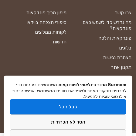
צרו קשר
מימון הליך פונדקאות
מה נדרש כדי לשמש כאם
סיפורי הצלחה בוידאו
פונדקאית?
לקוחות ממליצים
פונדקאות והלכה
חדשות
בלוגים
הצהרת נגישות
תקנון אתר
מדיניות פרטיות
משתמשים בעוגיות כדי
Surmom מרכז בינלאומי לפונדקאות
מפת אתר
להבטיח תפקוד האתר ולשפר את חוויית המשתמש. אפשר לבחור
אילו סוגי עוגיות להפעיל.
קבל הכל
© סורמום All Rights Reserved 2025
הסר לא הכרחיות
פיתוח ושיווק באינטרנט
DreamZone