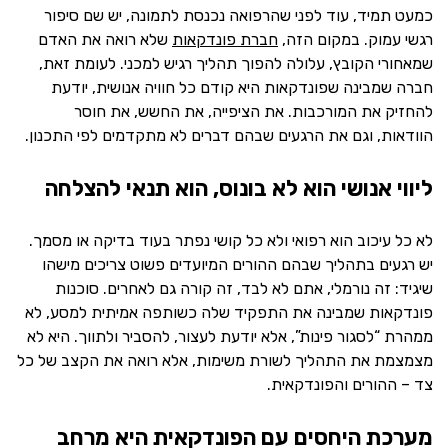
כמעט תמיד, עוד לפני שהרפואה נכנסת לתמונה, יש שם סיפור
רגשי עמוק. במקום הזה,
חברת פונדקאות
שלא רואה את האדם
שמאחורי הקובץ, עלולה להפוך תהליך רגיש למכני. לעומת זאת,
חברה שמבינה שפונדקאות היא קודם כל חוויה אנושית, יודעת
להחזיק את המורכבות. את הציפייה, את החשש, את חוסר
הוודאות, וגם את הרגעים שבהם דברים לא מתקדמים לפי התכנון.
ליווי אנושי הוא לא בונוס, הוא תנאי להצלחה
לא כל עיכוב הוא רפואי ולא כל קושי נפתר בעוד בדיקה או מסמך.
יש רגעים בתהליך שבהם ההורים המיועדים פשוט צריכים מישהו
שיגיד: זה נורמלי, אתם לא לבד, זה קורה גם לאחרים. סוכנות
פונדקאות שמבינה את התפקיד שלה כשותפה אמיתית למסע, לא
ממהרת “לסגור פינות”, אלא יודעת לעצור, להסביר ולתווך. היא לא
מצמצמת את התהליך לשורת משימות, אלא רואה את הקצב של כל
צד – ההורים והפונדקאית.
מערכת היחסים עם הפונדקאית היא מרחב