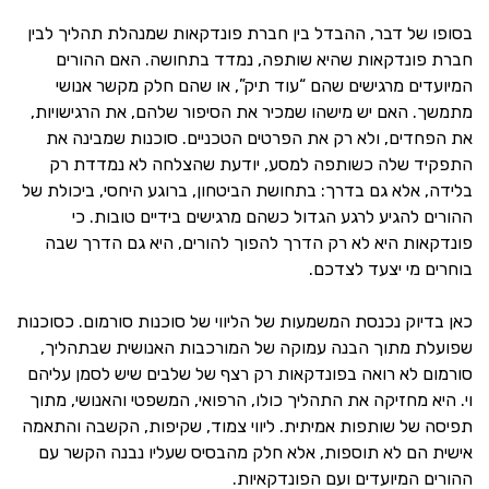
בסופו של דבר, ההבדל בין חברת פונדקאות שמנהלת תהליך לבין
חברת פונדקאות שהיא שותפה, נמדד בתחושה. האם ההורים
המיועדים מרגישים שהם “עוד תיק”, או שהם חלק מקשר אנושי
מתמשך. האם יש מישהו שמכיר את הסיפור שלהם, את הרגישויות,
את הפחדים, ולא רק את הפרטים הטכניים. סוכנות שמבינה את
התפקיד שלה כשותפה למסע, יודעת שהצלחה לא נמדדת רק
בלידה, אלא גם בדרך: בתחושת הביטחון, ברוגע היחסי, ביכולת של
ההורים להגיע לרגע הגדול כשהם מרגישים בידיים טובות. כי
פונדקאות היא לא רק הדרך להפוך להורים, היא גם הדרך שבה
בוחרים מי יצעד לצדכם.
כאן בדיוק נכנסת המשמעות של הליווי של סוכנות סורמום. כסוכנות
שפועלת מתוך הבנה עמוקה של המורכבות האנושית שבתהליך,
סורמום לא רואה בפונדקאות רק רצף של שלבים שיש לסמן עליהם
וי. היא מחזיקה את התהליך כולו, הרפואי, המשפטי והאנושי, מתוך
תפיסה של שותפות אמיתית. ליווי צמוד, שקיפות, הקשבה והתאמה
אישית הם לא תוספות, אלא חלק מהבסיס שעליו נבנה הקשר עם
ההורים המיועדים ועם הפונדקאיות.