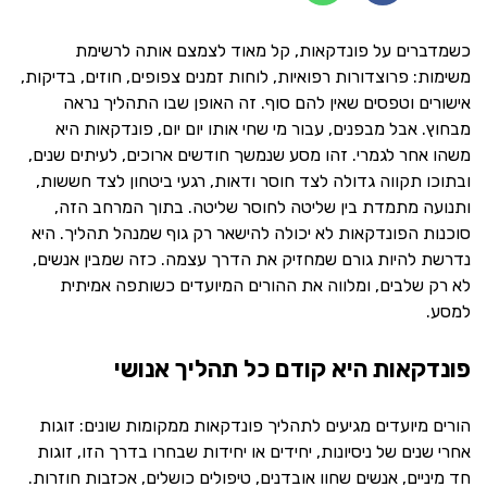
כשמדברים על פונדקאות, קל מאוד לצמצם אותה לרשימת
משימות: פרוצדורות רפואיות, לוחות זמנים צפופים, חוזים, בדיקות,
אישורים וטפסים שאין להם סוף. זה האופן שבו התהליך נראה
מבחוץ. אבל מבפנים, עבור מי שחי אותו יום יום, פונדקאות היא
משהו אחר לגמרי. זהו מסע שנמשך חודשים ארוכים, לעיתים שנים,
ובתוכו תקווה גדולה לצד חוסר ודאות, רגעי ביטחון לצד חששות,
ותנועה מתמדת בין שליטה לחוסר שליטה. בתוך המרחב הזה,
סוכנות הפונדקאות לא יכולה להישאר רק גוף שמנהל תהליך. היא
נדרשת להיות גורם שמחזיק את הדרך עצמה. כזה שמבין אנשים,
לא רק שלבים, ומלווה את ההורים המיועדים כשותפה אמיתית
למסע.
פונדקאות היא קודם כל תהליך אנושי
הורים מיועדים מגיעים לתהליך פונדקאות ממקומות שונים: זוגות
אחרי שנים של ניסיונות, יחידים או יחידות שבחרו בדרך הזו, זוגות
חד מיניים, אנשים שחוו אובדנים, טיפולים כושלים, אכזבות חוזרות.