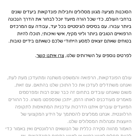
הסוכנות מציעה מגוון מסלולים וחבילות פונדקאות ביעדים שונים
ברחבי העולם, כדי שכל הורה מיועד יוכל לבחור את הדרך הנכונה
ביותר עבורו. עם בסיסים לוגיסטיים בכל יעד, עבודה עם המרכזים
הרפואיים הטובים ביותר וליווי מקיף, אישי ואיכותי, תוכלו להיות
בטוחים שאתם יוצאים למסע הייחודי שלכם כשאתם בידיים טובות.
לפרטים נוספים על השירותים שלנו,
צרו איתנו קשר
.
עולם הפונדקאות, הרפואה והמשפט משתנה ומתעדכן מעת לעת,
ואנחנו משתדלים לעדכן את כל התוכן שלנו בהתאם. עם זאת,
משום שאנחנו עובדים בתחום זה כבר שנים רבות ומפרסמים
מאמרים מעודכנים לאותו הזמן, ייתכן שפספסנו משהו. כל ההורים
המיועדים עוברים איתנו הדרכות עדכניות המתאימות לתקופה
הרלוונטית. אנחנו ממליצים להסתמך על הידע המקצועי של
היועצות ומנהלות המסלולים שלנו.
האמור מהווה סקירה כללית של הנושאים הרלוונטיים ואין באמור כדי
להוות תחליף לייעוץ רפואי או לייעוץ בתחום הפונדקאות. אין