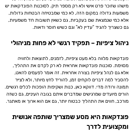
מישהו שזוכר פרט אישי ולא רק מספר תיק. לסוכנות הפונדקאות יש
משמעות גדולה במקום הזה, לא כמי שמבטיחה הבטחות גדולות,
אלא כמי שנמצאת שם בעקביות, גם כשאין תשובות חד משמעיות,
גם כשצריך להגיד “עדיין לא” וגם כשיש חוסר ודאות.
ניהול ציפיות – תפקיד רגשי לא פחות מניהולי
פונדקאות מלווה בלא מעט ציפיות, לזמנים, לתוצאות ולחוויה
מסוימת. סוכנות פונדקאות אחראית לא רק לקדם את התהליך,
אלא גם לנהל ציפיות בצורה אחראית. זה אומר לפעמים להאט,
להסביר למה דברים לוקחים זמן, להוריד לחץ מיותר, ולא לצייר
תמונה ורודה מדי. דווקא כאן, כנות ושקיפות הופכות לכלים רגשיים.
הורים מיועדים שמרגישים שמדברים איתם בגובה העיניים, גם כשזה
מורכב, חווים את התהליך כבטוח יותר, גם אם הוא ארוך או מאתגר.
פונדקאות היא מסע שמצריך שותפה אנושית
ומקצועית לדרך