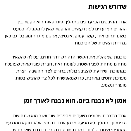
שדורש רגישות
אחד ההיבטים הכי עדינים
בתהליך פונדקאות
הוא הקשר בין
ההורים המיועדים לפונדקאית. זהו קשר שאין לו מקבילה כמעט
בשום תחום אחר, קשר עמוק, אינטימי, אך גם מוגדר ומוגבל. גם כאן
נמדדת האיכות של הסוכנות.
סוכנות שמנהלת את הקשר הזה רק דרך חוזים, עלולה להשאיר
מתחים מתחת לפני השטח. לעומת זאת, חברת פונדקאות שפועלת
כמתווכת, שיודעת להציב גבולות ברורים לצד הקשבה, יוצרת
מערכת יחסים מאוזנת, כזו שמאפשרת לכל צד להרגיש בטוח,
מוערך ונשמע.
אמון לא נבנה ביום, הוא נבנה לאורך זמן
אחד הדברים שהורים מיועדים מספרים שוב ושוב הוא שתחושת
הביטחון בתהליך לא מגיעה מרגע אחד דרמטי, אלא דווקא מהרגעים
הקטנים: שיחת טלפון בזמן, תשובה כנה, עדכון גם כשאין חדש,