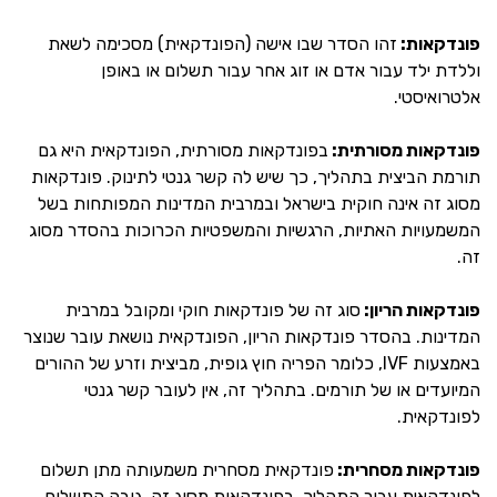
פונדקאות:
זהו הסדר שבו אישה (הפונדקאית) מסכימה לשאת
וללדת ילד עבור אדם או זוג אחר עבור תשלום או באופן
אלטרואיסטי.
פונדקאות מסורתית:
בפונדקאות מסורתית, הפונדקאית היא גם
תורמת הביצית בתהליך, כך שיש לה קשר גנטי לתינוק. פונדקאות
מסוג זה אינה חוקית בישראל ובמרבית המדינות המפותחות בשל
המשמעויות האתיות, הרגשיות והמשפטיות הכרוכות בהסדר מסוג
זה.
פונדקאות הריון:
סוג זה של פונדקאות חוקי ומקובל במרבית
המדינות. בהסדר פונדקאות הריון, הפונדקאית נושאת עובר שנוצר
באמצעות IVF, כלומר הפריה חוץ גופית, מביצית וזרע של ההורים
המיועדים או של תורמים. בתהליך זה, אין לעובר קשר גנטי
לפונדקאית.
פונדקאות מסחרית:
פונדקאית מסחרית משמעותה מתן תשלום
לפונדקאית עבור התהליך. בפונדקאות מסוג זה, גובה התשלום