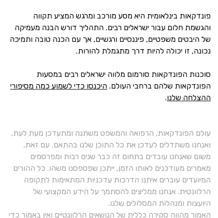
פונדקאות בינלאומית היא מסע מורכב ומרגש המציע תקווה
והגשמת חלום עבור ישראלים רבים. התהליך דורש הבנה מעמיקה
של היבטים משפטיים, פיננסיים ורגשיים, אך עם הכנה טובה ותמיכה
נכונה, זו יכולה להיות דרך מתגמלת להורות.
סוכנות הפונדקאות סורמום מלווה ישראלים רבים במסעות
הפונדקאות שלהם ברחבי העולם.
היכנסו כדי לשמוע כמה מסיפורי
ההצלחה שלנו
.
עולם הפונדקאות, הרפואה והמשפט משתנה ומתעדכן מעת לעת,
ואנחנו משתדלים לעדכן את כל התוכן שלנו בהתאם. עם זאת,
משום שאנחנו עובדים בתחום זה כבר שנים רבות ומפרסמים
מאמרים מעודכנים לאותו הזמן, ייתכן שפספסנו משהו. כל ההורים
המיועדים עוברים איתנו הדרכות עדכניות המתאימות לתקופה
הרלוונטית. אנחנו ממליצים להסתמך על הידע המקצועי של
היועצות ומנהלות המסלולים שלנו.
האמור מהווה סקירה כללית של הנושאים הרלוונטיים ואין באמור כדי