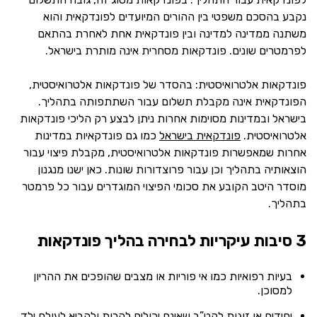
נקבע בהסכם משפטי בין ההורים המיועדים לפונדקאית והוא
משתנה ממדינה למדינה ובין פונדקאית אחת לאחרת בהתאם
לפרמטרים שונים. פונדקאות מסחרית אינה מותרת בישראל.
פונדקאות אלטרואיסטית: בהסדר של פונדקאות אלטרואיסטית,
הפונדקאית אינה מקבלת תשלום עבור השתתפותה בתהליך.
בישראל ובמדינות מסוימות אחרות ניתן לבצע רק הליכי פונדקאות
אלטרואיסטית.
פונדקאית בישראל
כמו גם פונדקאיות במדינות
אחרות שמאפשרות פונדקאות אלטרואיסטית, מקבלת פיצוי עבור
הוצאותיה בתהליך וכן עבור פרוצדורות שונות. כאן ישנו מנגנון
מוסדר היטב הקובע את סכומי הפיצוי המוגדרים עבור כל פרמטר
בתהליך.
3 סיבות עיקריות לבחירה בהליך פונדקאות
בעיות רפואיות כמו אי פוריות או מצבים שהופכים את ההריון
למסוכן.
יחידים או זוגות להט”ב שאינם יכולים להרות ולהביא לעולם ילד