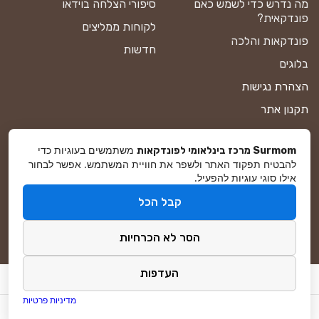
מה נדרש כדי לשמש כאם
סיפורי הצלחה בוידאו
פונדקאית?
לקוחות ממליצים
פונדקאות והלכה
חדשות
בלוגים
הצהרת נגישות
תקנון אתר
מדיניות פרטיות
משתמשים בעוגיות כדי
Surmom מרכז בינלאומי לפונדקאות
מפת אתר
להבטיח תפקוד האתר ולשפר את חוויית המשתמש. אפשר לבחור
אילו סוגי עוגיות להפעיל.
קבל הכל
© סורמום All Rights Reserved 2025
הסר לא הכרחיות
פיתוח ושיווק באינטרנט
DreamZone
העדפות
מדיניות פרטיות
WordPress Answer Engine Optimization (AEO) plugin by