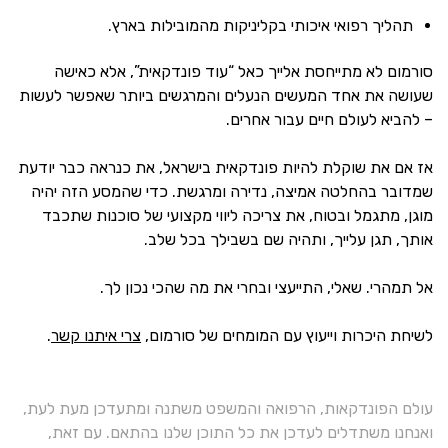
תהליך רפואי איכותי בקליניקות מהמובילות בארץ.
סורמום לא מתייחסת אלייך כאל “עוד פונדקאית”, אלא כאישה
שעושה את אחד המעשים הנעלים והמרגשים ביותר שאפשר לעשות
– להביא לעולם חיים עבור אחרים.
אז אם את שוקלת להיות פונדקאית בישראל, את כנראה כבר יודעת
שמדובר בהחלטה אמיצה, נדירה ומרגשת. כדי שהמסע הזה יהיה
מוגן, מתגמל ובטוח, את צריכה ליווי מקצועי של סוכנות שתכבד
אותך, תגן עלייך, ותהיה שם בשבילך בכל שלב.
אל תמהרי. שאלי, התייעצי ובחרי את מה שהכי נכון לך.
לשיחת היכרות וייעוץ עם המומחים של סורמום,
צרי איתנו קשר
.
עולם הפונדקאות, הרפואה והמשפט משתנה ומתעדכן מעת לעת,
ואנחנו משתדלים לעדכן את כל התוכן שלנו בהתאם. עם זאת,