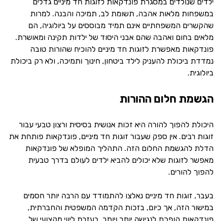
ילדים שנולדים במסגרת פונדקאות לזוגות חד מיניים גדלים
במשפחות מלאות אהבה, תשומת לב, תמיכה והבנה. למרות
שהקשרים המשפחתיים אינם תמיד מבוססים על ביולוגיה, הם
מלאים בחום ואהבה שהם אבני היסוד של ילדות תקינה ומאושרת.
פונדקאות מאפשרת לזוגות חד מיניים להוכיח שהורות טובה
נמדדת ביכולת להעניק לילד ביטחון, חינוך ותמיכה, ולא רק ביכולת
ביולוגית.
הגשמת חלום ההורות
היכולת להפוך להורה היא זכות אנושית בסיסית ורצון טבעי עבור
זוגות רבים. אין ספק שעבור זוגות חד מיניים, פונדקאות פותחת את
הדלת להגשמת החלום הזה. התהליך המופלא של פונדקאות
מאפשר לזוגות שלא יכולים להביא ילדים לעולם בדרך טבעית
להפוך להורים.
בעבר, זוגות חד מיניים נאלצו להתמודד עם הרבה יותר חסמים
במישור הזה, אך כיום, בזכות הקדמה המשפטית והחברתית,
פונדקאות הופכת לנגישה יותר ויותר. בעזרת ליווי מקצועי של