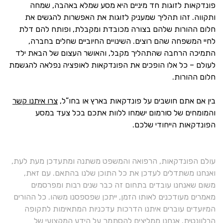
פונדקאות לזוגות חד מיניים היא מסע שמלא באהבה, שמחה
ותקווה. זהו תהליך שמעניק לזוגות את האפשרות להגשים את
חלום ההורות שלהם בצורה מכובדת ומקבלת, ופותח להם דלת
לחיי המשפחה שהם רוצים. השינויים החיוביים שחלים בחברה,
התמיכה הרחבה שהתהליך מקבל, והאושר העצום של הבאת ילד
לעולם – כל אלו הופכים את הפונדקאות לאופציה נפלאה להגשמת
חלום ההורות.
בין אם אתם חושבים על פונדקאות בארץ או בחו”ל,
צרו איתנו קשר
והמומחים של סורמום ישמחו ללוות אתכם בכל צעד במסע
הפונדקאות הייחודי שלכם.
עולם הפונדקאות, הרפואה והמשפט משתנה ומתעדכן מעת לעת,
ואנחנו משתדלים לעדכן את כל התוכן שלנו בהתאם. עם זאת,
משום שאנחנו עובדים בתחום זה כבר שנים רבות ומפרסמים
מאמרים מעודכנים לאותו הזמן, ייתכן שפספסנו משהו. כל ההורים
המיועדים עוברים איתנו הדרכות עדכניות המתאימות לתקופה
הרלוונטית. אנחנו ממליצים להסתמך על הידע המקצועי של