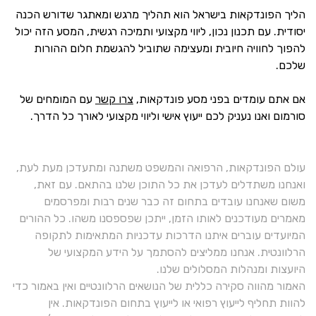
הליך הפונדקאות בישראל הוא תהליך מרגש ומאתגר שדורש הכנה
יסודית. עם תכנון נכון, ליווי מקצועי ותמיכה רגשית, המסע הזה יכול
להפוך לחוויה חיובית ומעצימה שתוביל להגשמת חלום ההורות
שלכם.
אם אתם עומדים בפני מסע פונדקאות,
צרו קשר
עם המומחים של
סורמום ואנו נעניק לכם ייעוץ אישי וליווי מקצועי לאורך כל הדרך.
עולם הפונדקאות, הרפואה והמשפט משתנה ומתעדכן מעת לעת,
ואנחנו משתדלים לעדכן את כל התוכן שלנו בהתאם. עם זאת,
משום שאנחנו עובדים בתחום זה כבר שנים רבות ומפרסמים
מאמרים מעודכנים לאותו הזמן, ייתכן שפספסנו משהו. כל ההורים
המיועדים עוברים איתנו הדרכות עדכניות המתאימות לתקופה
הרלוונטית. אנחנו ממליצים להסתמך על הידע המקצועי של
היועצות ומנהלות המסלולים שלנו.
האמור מהווה סקירה כללית של הנושאים הרלוונטיים ואין באמור כדי
להוות תחליף לייעוץ רפואי או לייעוץ בתחום הפונדקאות. אין