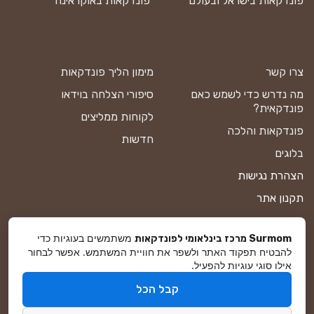
פונדקאות בישראל ובעולם
פונדקאות באוקראינה
צרו קשר
מימון הליך פונדקאות
מה נדרש כדי לשמש כאם
סיפורי הצלחה בוידאו
פונדקאית?
לקוחות ממליצים
פונדקאות והלכה
חדשות
בלוגים
הצהרת נגישות
תקנון אתר
מדיניות פרטיות
משתמשים בעוגיות כדי
Surmom מרכז בינלאומי לפונדקאות
מפת אתר
להבטיח תפקוד האתר ולשפר את חוויית המשתמש. אפשר לבחור
אילו סוגי עוגיות להפעיל.
קבל הכל
© סורמום All Rights Reserved 2025